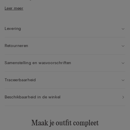
• Zonder sluiting aan de achterkant
Leer meer
• Volledig verstelbare elastische schouderbandjes binnen
• Natuurlijk effect
• Het model is 175 cm lang en draagt maat S
Levering
Retourneren
Samenstelling en wasvoorschriften
Traceerbaarheid
Beschikbaarheid in de winkel
Maak je outfit compleet