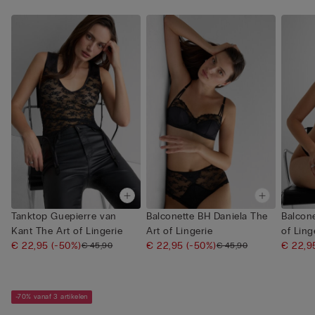
Tanktop Guepierre van
Balconette BH Daniela The
Balcone
Kant The Art of Lingerie
Art of Lingerie
of Ling
€ 22,95
(-50%)
€ 22,95
(-50%)
€ 22,
€ 45,90
€ 45,90
-70% vanaf 3 artikelen