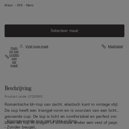
Kleur:
-
019 - Nero
Selecteer maat
Vind jouw maat
Maattabel
Hulp
bij het
vinden
van
uw
maat
Beschrijving
Product code: LTD2595
Romantische bh-top van zacht, elastisch kant in vintage stijl.
De cup heeft een triangel-vorm en is voorzien van een licht
gevoerde cup. De top is licht en comfortabel en perfect om
• Voorgevormde cup met lichte vulling
alleen als top te dragen of zichtbaar onder een vest of jasje.
• Zonder beugel