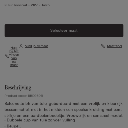
Kleur:
Ivoorwit -
2127 - Talco
Selecteer maat
Vind jouw maat
Maattabel
Hulp
bij het
vinden
van
uw
maat
Beschrijving
Product code: RBD2605
Balconette bh van tule, geborduurd met een vrolijk en kleurrijk
bessenmotief, met in het midden een speelse kruising met een
strikje en een aardbeienbedeltje. Vrouwelijk en sensueel model.
• Dubbele cup van tule zonder vulling
• Beugel