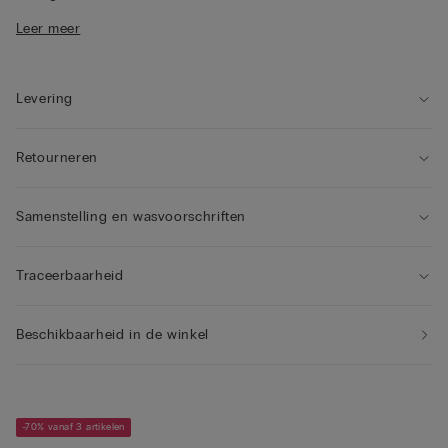
• Dubbele gevlochten, aan de achterkant verstelbare,
Leer meer
schouderbandjes
• Afneembare charm met musketonhaakje
• Dubbel gevoerde borstband van tule
• Comfort en ondersteuning met een natuurlijk effect
Levering
Retourneren
Samenstelling en wasvoorschriften
Traceerbaarheid
Beschikbaarheid in de winkel
-70% vanaf 3 artikelen