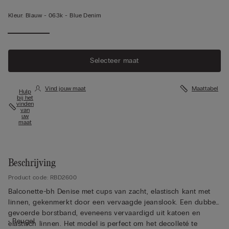
Kleur:
Blauw -
063k - Blue Denim
Selecteer maat
Vind jouw maat
Maattabel
Hulp
bij het
vinden
van
uw
maat
Beschrijving
Product code: RBD2600
Balconette-bh Denise met cups van zacht, elastisch kant met
linnen, gekenmerkt door een vervaagde jeanslook. Een dubbel
gevoerde borstband, eveneens vervaardigd uit katoen en
• Beugel
elastisch linnen. Het model is perfect om het decolleté te