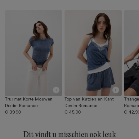
Trui met Korte Mouwen
Top van Katoen en Kant
Triang
Denim Romance
Denim Romance
Roman
€ 39,90
€ 45,90
€ 42,9
Dit vindt u misschien ook leuk