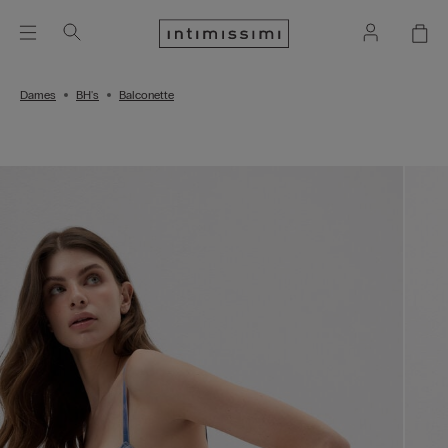
Dames
BH's
Balconette