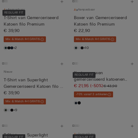
Aanpasbaar
Aanpasbaar
REGULAR FIT
T-Shirt van Gemerceriseerd
Boxer van Gemerceriseerd
Katoen filo Premium
Katoen filo Premium
€ 39,90
€ 22,90
Mix & Match 4+1 GRATIS
Mix & Match 4+1 GRATIS
+2
+10
Nieuw
Korte mouwen
REGULAR FIT
gemerceriseerd katoenen
T-Shirt van Superlight
poloshirt met...
€ 21,95
(-50%)
€ 43,90
Gemerceriseerd Katoen filo ...
€ 39,90
-70% vanaf 3 artikelen
Mix & Match 4+1 GRATIS
+9
Aanpasbaar
T-Shirt van Superlight
REGULAR FIT
REGULAR FIT