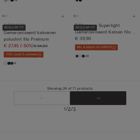
+9
Aanpasbaar
T-Shirt van Superlight
REGULAR FIT
REGULAR FIT
Gemerceriseerd Katoen filo ...
Gemerceriseerd katoenen
€ 39,90
poloshirt filo Premium
€ 27,45
(-50%)
€ 54,90
Mix & Match 4+1 GRATIS
-70% vanaf 3 artikelen
+9
+1
Showing 24 of 71 products
/
/
1
2
3