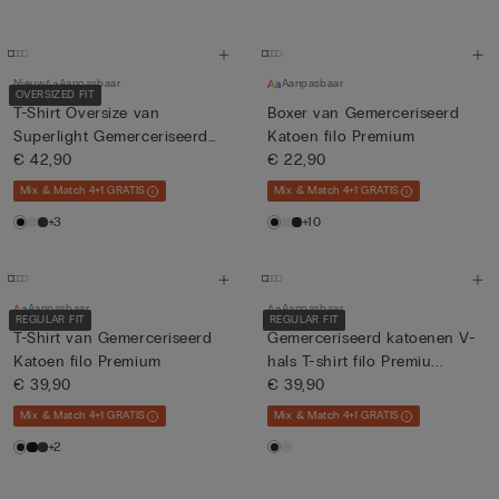
Nieuw
Aanpasbaar
Aanpasbaar
OVERSIZED FIT
T-Shirt Oversize van
Boxer van Gemerceriseerd
Superlight Gemerceriseerd
Katoen filo Premium
Kat...
€ 42,90
€ 22,90
Mix & Match 4+1 GRATIS
Mix & Match 4+1 GRATIS
+3
+10
Aanpasbaar
Aanpasbaar
REGULAR FIT
REGULAR FIT
T-Shirt van Gemerceriseerd
Gemerceriseerd katoenen V-
Katoen filo Premium
hals T-shirt filo Premiu...
€ 39,90
€ 39,90
Mix & Match 4+1 GRATIS
Mix & Match 4+1 GRATIS
+2