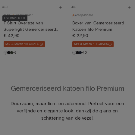
Nieuw
Aanpasbaar
Aanpasbaar
OVERSIZED FIT
T-Shirt Oversize van
Boxer van Gemerceriseerd
Superlight Gemerceriseerd
Katoen filo Premium
Kat...
€ 42,90
€ 22,90
Mix & Match 4+1 GRATIS
Mix & Match 4+1 GRATIS
+3
+10
Gemerceriseerd katoen filo Premium
Duurzaam, maar licht en ademend. Perfect voor een
verfijnde en elegante look, dankzij de glans en
schittering van de vezel.