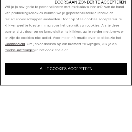
DOORGAAN ZONDER TE ACCEPTEREN
Wil je je navigatie te personaliseren met exclusieve inhoud? Aan de hand
van profileringscookies kunnen we je gepersonaliseerde inhoud en
reclameboodschappen aanbieden. Door op "Alle cookies accepteren" te
klikken geef je toestemming voor het gebruik van cookies. Als je deze
banner sluit door op de knop sluiten te klikken, ga je verder met browsen
en zijn de cookies niet actief. Voor meer informatie over cookies zie het
Cookiebeleid
. Om je voorkeuren op elk moment te wijzigen, klik je op
Cookie-instellingen
in het cookiebeleid".
ALLE COOKIES ACCEPTEREN
Bezoek de online winkel voor
United States
uw land:
Sorteer op
Bestsellers
Prijs aflopend
My Intimissimi
Prijs oplopend
Nieuwste collectie