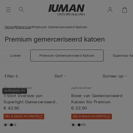
Heren
Materiaal
Premium Gemerceriseerd Katoen
Premium gemerceriseerd katoen
Linnen
Premium Gemerceriseerd Katoen
Superieur k
Filter
Stof
Sorteer op
Nieuw
Aanpasbaar
Aanpasbaar
OVERSIZED FIT
T-Shirt Oversize van
Boxer van Gemerceriseerd
Superlight Gemerceriseerd
Katoen filo Premium
Kat...
€ 42,90
€ 22,90
Mix & Match 4+1 GRATIS
Mix & Match 4+1 GRATIS
+3
+10