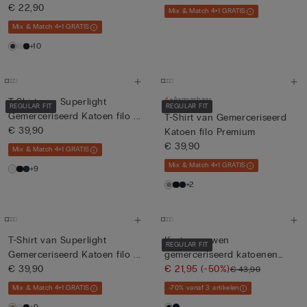
€ 22,90
Mix & Match 4+1 GRATIS
Mix & Match 4+1 GRATIS
+10
Aanpasbaar
T-Shirt van Superlight
REGULAR FIT
REGULAR FIT
Gemerceriseerd Katoen filo ...
T-Shirt van Gemerceriseerd
€ 39,90
Katoen filo Premium
€ 39,90
Mix & Match 4+1 GRATIS
Mix & Match 4+1 GRATIS
+9
+2
T-Shirt van Superlight
Korte mouwen
REGULAR FIT
Gemerceriseerd Katoen filo ...
gemerceriseerd katoenen
€ 39,90
poloshirt met...
€ 21,95
(-50%)
€ 43,90
Mix & Match 4+1 GRATIS
-70% vanaf 3 artikelen