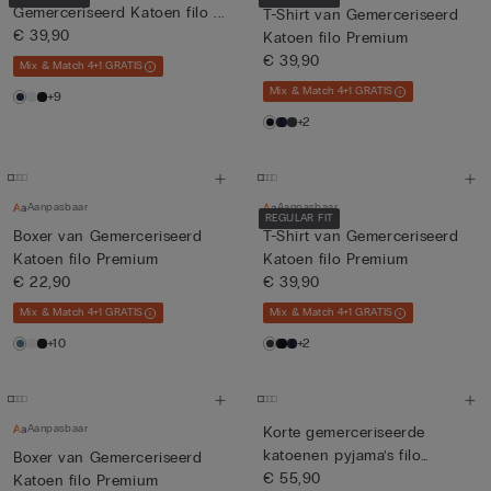
Gemerceriseerd Katoen filo ...
T-Shirt van Gemerceriseerd
€ 39,90
Katoen filo Premium
€ 39,90
Mix & Match 4+1 GRATIS
Mix & Match 4+1 GRATIS
+9
+2
Aanpasbaar
Aanpasbaar
REGULAR FIT
Boxer van Gemerceriseerd
T-Shirt van Gemerceriseerd
Katoen filo Premium
Katoen filo Premium
€ 22,90
€ 39,90
Mix & Match 4+1 GRATIS
Mix & Match 4+1 GRATIS
+10
+2
Aanpasbaar
Korte gemerceriseerde
katoenen pyjama’s filo
Boxer van Gemerceriseerd
Premi...
€ 55,90
Katoen filo Premium