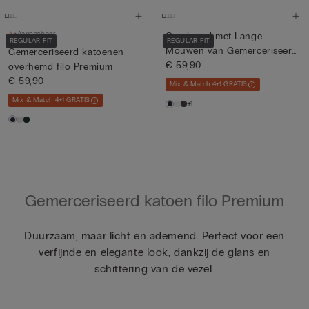
Aanpasbaar
Overhemd met Lange
REGULAR FIT
REGULAR FIT
Mouwen van Gemerceriseerd
Gemerceriseerd katoenen
Katoe...
€ 59,90
overhemd filo Premium
€ 59,90
Mix & Match 4+1 GRATIS
Mix & Match 4+1 GRATIS
+1
Gemerceriseerd katoen filo Premium
Duurzaam, maar licht en ademend. Perfect voor een
verfijnde en elegante look, dankzij de glans en
schittering van de vezel.