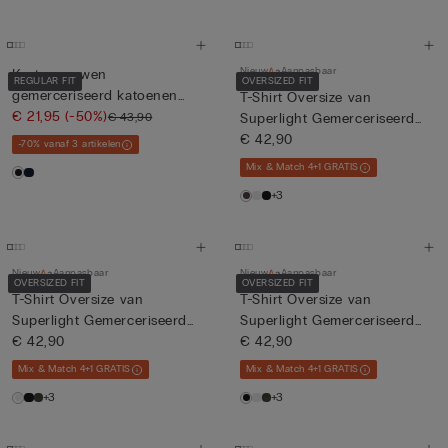
Nieuw
Aanpasbaar
Korte mouwen
REGULAR FIT
OVERSIZED FIT
gemerceriseerd katoenen
T-Shirt Oversize van
poloshirt met...
€ 21,95
(-50%)
€ 43,90
Superlight Gemerceriseerd
Kat...
€ 42,90
-70% vanaf 3 artikelen
Mix & Match 4+1 GRATIS
+3
Nieuw
Aanpasbaar
Nieuw
Aanpasbaar
OVERSIZED FIT
OVERSIZED FIT
T-Shirt Oversize van
T-Shirt Oversize van
Superlight Gemerceriseerd
Superlight Gemerceriseerd
Kat...
€ 42,90
Kat...
€ 42,90
Mix & Match 4+1 GRATIS
Mix & Match 4+1 GRATIS
+3
+3