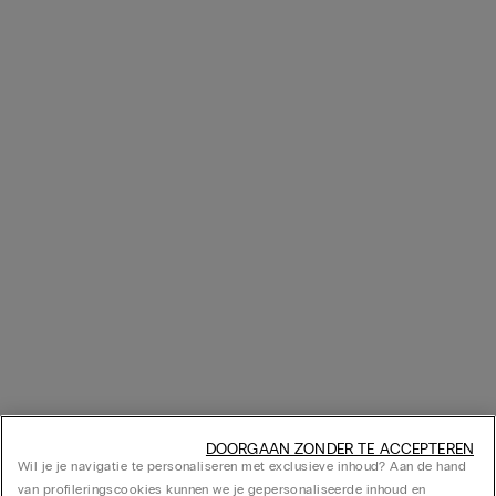
DOORGAAN ZONDER TE ACCEPTEREN
Wil je je navigatie te personaliseren met exclusieve inhoud? Aan de hand
van profileringscookies kunnen we je gepersonaliseerde inhoud en