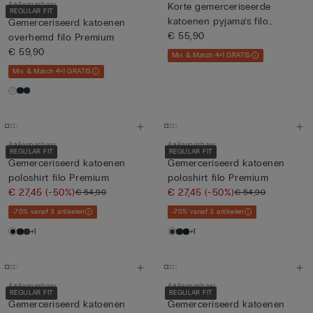
Aanpasbaar
Korte gemerceriseerde
REGULAR FIT
katoenen pyjama’s filo
Gemerceriseerd katoenen
Premi...
€ 55,90
overhemd filo Premium
€ 59,90
Mix & Match 4+1 GRATIS
Mix & Match 4+1 GRATIS
Aanpasbaar
Aanpasbaar
REGULAR FIT
REGULAR FIT
Gemerceriseerd katoenen
Gemerceriseerd katoenen
poloshirt filo Premium
poloshirt filo Premium
€ 27,45
(-50%)
€ 27,45
(-50%)
€ 54,90
€ 54,90
-70% vanaf 3 artikelen
-70% vanaf 3 artikelen
+1
+1
Aanpasbaar
Aanpasbaar
REGULAR FIT
REGULAR FIT
Gemerceriseerd katoenen
Gemerceriseerd katoenen