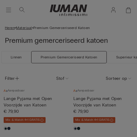
Heren
Materiaal
Premium Gemerceriseerd Katoen
Premium gemerceriseerd katoen
Linnen
Premium Gemerceriseerd Katoen
Superieur k
Filter
Stof
Sorteer op
Aanpasbaar
Aanpasbaar
Lange Pyjama met Open
Lange Pyjama met Open
Voorzijde van Katoen
Voorzijde van Katoen
€ 79,90
€ 79,90
Mix & Match 4+1 GRATIS
Mix & Match 4+1 GRATIS