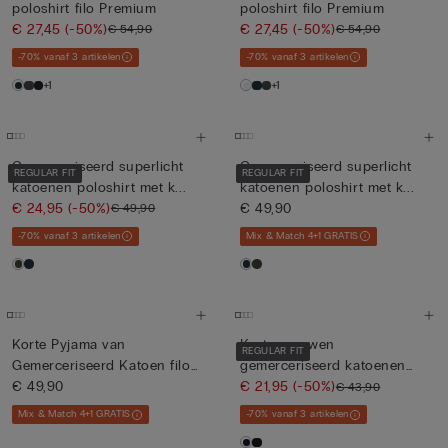
poloshirt filo Premium
poloshirt filo Premium
€ 27,45
(-50%)
€ 27,45
(-50%)
€ 54,90
€ 54,90
-70% vanaf 3 artikelen
-70% vanaf 3 artikelen
+1
+1
Gemerceriseerd superlicht
Gemerceriseerd superlicht
REGULAR FIT
REGULAR FIT
katoenen poloshirt met k...
katoenen poloshirt met k...
€ 24,95
(-50%)
€ 49,90
€ 49,90
-70% vanaf 3 artikelen
Mix & Match 4+1 GRATIS
Korte Pyjama van
Korte mouwen
REGULAR FIT
Gemerceriseerd Katoen filo
gemerceriseerd katoenen
Premiu...
€ 49,90
poloshirt met...
€ 21,95
(-50%)
€ 43,90
Mix & Match 4+1 GRATIS
-70% vanaf 3 artikelen