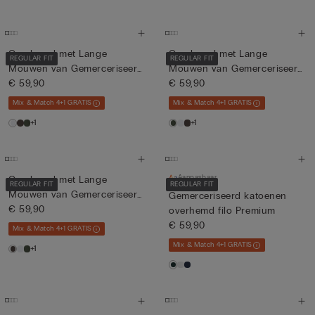
Overhemd met Lange
Overhemd met Lange
REGULAR FIT
REGULAR FIT
Mouwen van Gemerceriseerd
Mouwen van Gemerceriseerd
Katoe...
€ 59,90
Katoe...
€ 59,90
Mix & Match 4+1 GRATIS
Mix & Match 4+1 GRATIS
+1
+1
Aanpasbaar
Overhemd met Lange
REGULAR FIT
REGULAR FIT
Mouwen van Gemerceriseerd
Gemerceriseerd katoenen
Katoe...
€ 59,90
overhemd filo Premium
€ 59,90
Mix & Match 4+1 GRATIS
Mix & Match 4+1 GRATIS
+1