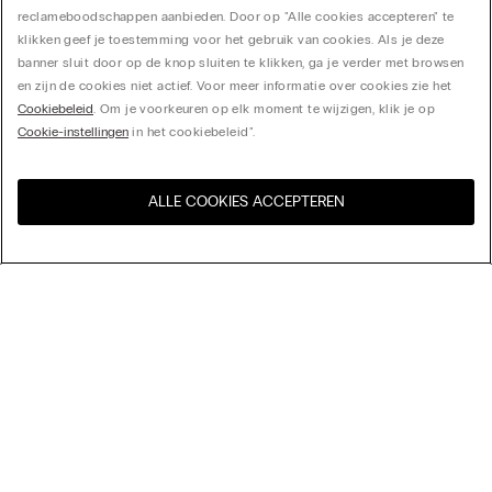
reclameboodschappen aanbieden. Door op "Alle cookies accepteren" te
klikken geef je toestemming voor het gebruik van cookies. Als je deze
banner sluit door op de knop sluiten te klikken, ga je verder met browsen
en zijn de cookies niet actief. Voor meer informatie over cookies zie het
Cookiebeleid
. Om je voorkeuren op elk moment te wijzigen, klik je op
Cookie-instellingen
in het cookiebeleid".
ALLE COOKIES ACCEPTEREN
Bezoek de online winkel voor
United States
uw land:
Sorteer op
Bestsellers
Prijs aflopend
My Intimissimi
Prijs oplopend
Nieuwste collectie
Cadeaukaart