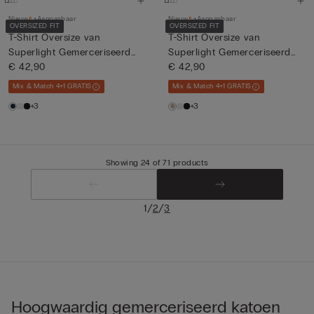
Nieuw
Aanpasbaar
Nieuw
Aanpasbaar
OVERSIZED FIT
OVERSIZED FIT
T-Shirt Oversize van
T-Shirt Oversize van
Superlight Gemerceriseerd
Superlight Gemerceriseerd
Kat...
€ 42,90
Kat...
€ 42,90
Mix & Match 4+1 GRATIS
Mix & Match 4+1 GRATIS
+3
+3
Showing 24 of 71 products
/
/
1
2
3
Hoogwaardig gemerceriseerd katoen