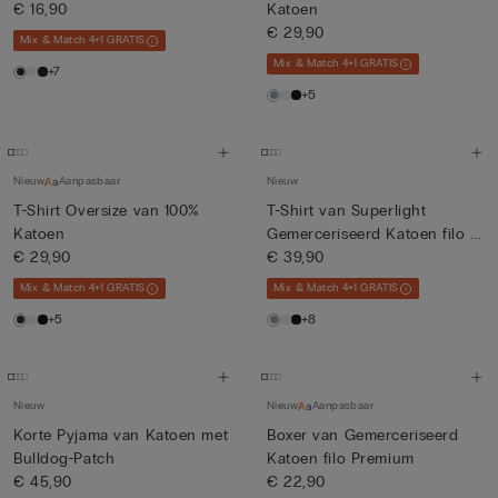
€ 16,90
Katoen
€ 29,90
Mix & Match 4+1 GRATIS
Mix & Match 4+1 GRATIS
+7
+5
Nieuw
Aanpasbaar
Nieuw
T-Shirt Oversize van 100%
T-Shirt van Superlight
Katoen
Gemerceriseerd Katoen filo ...
€ 29,90
€ 39,90
Mix & Match 4+1 GRATIS
Mix & Match 4+1 GRATIS
+5
+8
Nieuw
Nieuw
Aanpasbaar
Korte Pyjama van Katoen met
Boxer van Gemerceriseerd
Bulldog-Patch
Katoen filo Premium
€ 45,90
€ 22,90