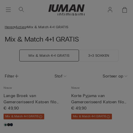
Heren
Acties
Mix & Match 4+1 GRATIS
Mix & Match 4+1 GRATIS
Mix & Match 4+1 GRATIS
3+3 SOKKEN
Filter
Stof
Sorteer op
Nieuw
Nieuw
Lange Broek van
Korte Pyjama van
Gemerceriseerd Katoen filo
Gemerceriseerd Katoen filo
Premium
€ 49,90
Premiu...
€ 49,90
Mix & Match 4+1 GRATIS
Mix & Match 4+1 GRATIS