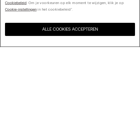
Cookiebeleid
. Om je voorkeuren op elk moment te wijzigen, klik je op
Cookie-instellingen
in het cookiebeleid".
ALLE COOKIES ACCEPTEREN
Bezoek de online winkel voor
United States
uw land:
Sorteer op
Bestsellers
Prijs aflopend
My Intimissimi
Prijs oplopend
Nieuwste collectie
Cadeaukaart
Duurzaamheid