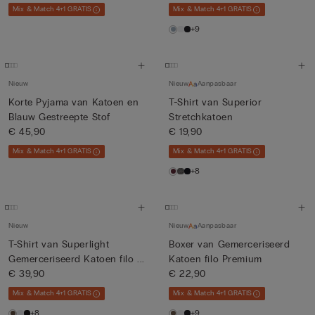
Mix & Match 4+1 GRATIS
Mix & Match 4+1 GRATIS
+9
Nieuw
Nieuw
Aanpasbaar
Korte Pyjama van Katoen en
T-Shirt van Superior
Blauw Gestreepte Stof
Stretchkatoen
€ 45,90
€ 19,90
Mix & Match 4+1 GRATIS
Mix & Match 4+1 GRATIS
+8
Nieuw
Nieuw
Aanpasbaar
T-Shirt van Superlight
Boxer van Gemerceriseerd
Gemerceriseerd Katoen filo ...
Katoen filo Premium
€ 39,90
€ 22,90
Mix & Match 4+1 GRATIS
Mix & Match 4+1 GRATIS
+8
+9