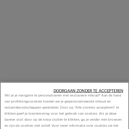
DOORGAAN ZONDER TE ACCEPTEREN
Wil je je navigatie te personaliseren met exclusieve inhoud? Aan de hand
van profileringscookies kunnen we je gepersonaliseerde inhoud en
reclameboodschappen aanbieden. Door op "Alle cookies accepteren" te
klikken geef je toestemming voor het gebruik van cookies. Als je deze
banner sluit door op de knop sluiten te klikken, ga je verder met browsen
en zijn de cookies niet actief. Voor meer informatie over cookies zie het