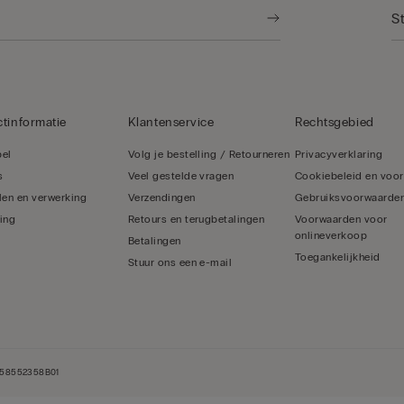
tinformatie
Klantenservice
Rechtsgebied
bel
Volg je bestelling / Retourneren
Privacyverklaring
s
Veel gestelde vragen
Cookiebeleid en voo
len en verwerking
Verzendingen
Gebruiksvoorwaarde
ing
Retours en terugbetalingen
Voorwaarden voor
onlineverkoop
Betalingen
Toegankelijkheid
Stuur ons een e-mail
NL858552358B01