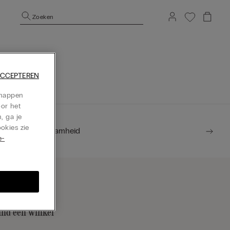
Zoeken
epage te gaan.
ACCEPTEREN
chappen
oor het
, ga je
okies zie
Duurzaamheid
e-
ind een winkel