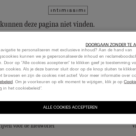
 kunnen deze pagina niet vinden.
collectie nog steeds ontdekken via het menu of door naar onze hom
DOORGAAN ZONDER TE 
de homepage
 navigatie te personaliseren met exclusieve inhoud? Aan de hand van
ingscookies kunnen we je gepersonaliseerde inhoud en reclameboods
. Door op "Alle cookies accepteren" te klikken geef je toestemming v
an cookies. Als je deze banner sluit door op de knop sluiten te klikken
t browsen en zijn de cookies niet actief. Voor meer informatie over co
Cadeaukaart
ebeleid
. Om je voorkeuren op elk moment te wijzigen, klik je op
Cooki
en
in het cookiebeleid".
ALLE COOKIES ACCEPTEREN
rijven voor de nieuwbrief
V