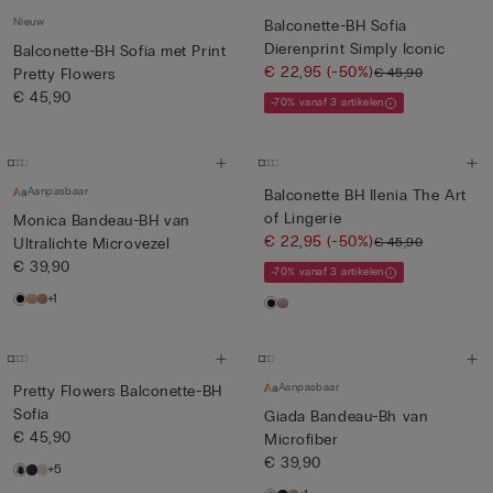
Nieuw
Balconette-BH Sofia
Dierenprint Simply Iconic
Balconette-BH Sofia met Print
€ 22,95
(-50%)
€ 45,90
Pretty Flowers
€ 45,90
-70% vanaf 3 artikelen
Aanpasbaar
Balconette BH Ilenia The Art
of Lingerie
Monica Bandeau-BH van
€ 22,95
(-50%)
€ 45,90
Ultralichte Microvezel
€ 39,90
-70% vanaf 3 artikelen
+1
Aanpasbaar
Pretty Flowers Balconette-BH
Sofia
Giada Bandeau-Bh van
€ 45,90
Microfiber
€ 39,90
+5