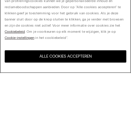
van profileringscookies kunnen we je gepersonaliseerde inhoud en
reclameboodschappen aanbieden. Door op "Alle cookies accepteren" te
klikken geef je toestemming voor het gebruik van cookies. Als je deze
banner sluit door op de knop sluiten te klikken, ga je verder met browsen
en zijn de cookies niet actief. Voor meer informatie over cookies zie het
Cookiebeleid
. Om je voorkeuren op elk moment te wijzigen, klik je op
Cookie-instellingen
in het cookiebeleid".
ALLE COOKIES ACCEPTEREN
Bezoek de online winkel voor
United States
uw land:
Sorteer op
Bestsellers
Prijs aflopend
My Intimissimi
Prijs oplopend
Nieuwste collectie