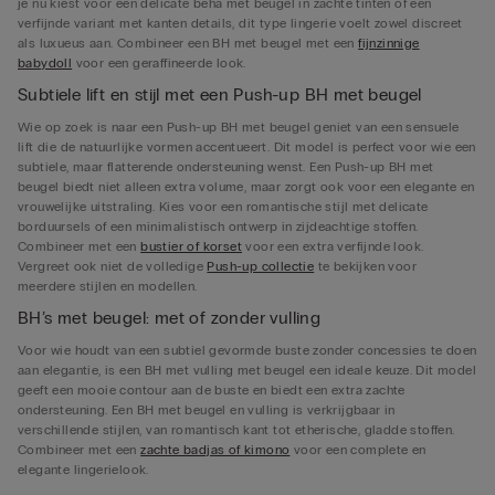
je nu kiest voor een delicate beha met beugel in zachte tinten of een
verfijnde variant met kanten details, dit type lingerie voelt zowel discreet
als luxueus aan. Combineer een BH met beugel met een
fijnzinnige
babydoll
voor een geraffineerde look.
Subtiele lift en stijl met een Push-up BH met beugel
Wie op zoek is naar een Push-up BH met beugel geniet van een sensuele
lift die de natuurlijke vormen accentueert. Dit model is perfect voor wie een
subtiele, maar flatterende ondersteuning wenst. Een Push-up BH met
beugel biedt niet alleen extra volume, maar zorgt ook voor een elegante en
vrouwelijke uitstraling. Kies voor een romantische stijl met delicate
borduursels of een minimalistisch ontwerp in zijdeachtige stoffen.
Combineer met een
bustier of korset
voor een extra verfijnde look.
Vergreet ook niet de volledige
Push-up collectie
te bekijken voor
meerdere stijlen en modellen.
BH’s met beugel: met of zonder vulling
Voor wie houdt van een subtiel gevormde buste zonder concessies te doen
aan elegantie, is een BH met vulling met beugel een ideale keuze. Dit model
geeft een mooie contour aan de buste en biedt een extra zachte
ondersteuning. Een BH met beugel en vulling is verkrijgbaar in
verschillende stijlen, van romantisch kant tot etherische, gladde stoffen.
Combineer met een
zachte badjas of kimono
voor een complete en
elegante lingerielook.