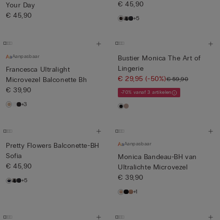
€ 45,90
Your Day
€ 45,90
+5
Aanpasbaar
Bustier Monica The Art of
Lingerie
Francesca Ultralight
€ 29,95
(-50%)
€ 59,90
Microvezel Balconette Bh
€ 39,90
-70% vanaf 3 artikelen
+3
Aanpasbaar
Pretty Flowers Balconette-BH
Sofia
Monica Bandeau-BH van
€ 45,90
Ultralichte Microvezel
€ 39,90
+5
+1