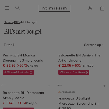
Dames
BH's
Met beugel
BH's met beugel
Filter
Sorteer op
Push-up BH Monica
Balconette BH Daniela The
Dierenprint Simply Iconic
Art of Lingerie
€ 22,95
(-50%)
€ 22,95
(-50%)
€ 45,90
€ 45,90
-70% vanaf 3 artikelen
-70% vanaf 3 artikelen
Aanpasbaar
Balconette-BH Dierenprint
Simply Iconic
Francesca Ultralight
€ 21,45
(-50%)
€ 42,90
Microvezel Balconette Bh
€ 39,90