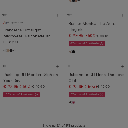
+1
Aanpasbaar
Bustier Monica The Art of
Lingerie
Francesca Ultralight
€ 29,95
(-50%)
€ 59,90
Microvezel Balconette Bh
€ 39,90
-70% vanaf 3 artikelen
+3
Push-up BH Monica Brighten
Balconette BH Elena The Love
Your Day
Club
€ 22,95
(-50%)
€ 22,95
(-50%)
€ 45,90
€ 45,90
-70% vanaf 3 artikelen
-70% vanaf 3 artikelen
Showing 24 of 171 products