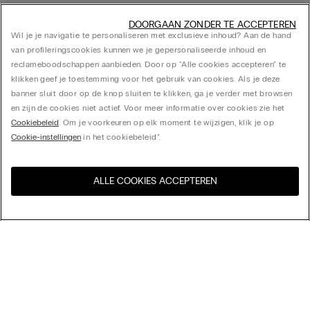
DOORGAAN ZONDER TE ACCEPTEREN
Wil je je navigatie te personaliseren met exclusieve inhoud? Aan de hand
van profileringscookies kunnen we je gepersonaliseerde inhoud en
reclameboodschappen aanbieden. Door op "Alle cookies accepteren" te
klikken geef je toestemming voor het gebruik van cookies. Als je deze
banner sluit door op de knop sluiten te klikken, ga je verder met browsen
en zijn de cookies niet actief. Voor meer informatie over cookies zie het
Cookiebeleid
. Om je voorkeuren op elk moment te wijzigen, klik je op
Cookie-instellingen
in het cookiebeleid".
ALLE COOKIES ACCEPTEREN
Bezoek de online winkel voor
United States
uw land:
Sorteer op
Bestsellers
Prijs aflopend
My Intimissimi
Prijs oplopend