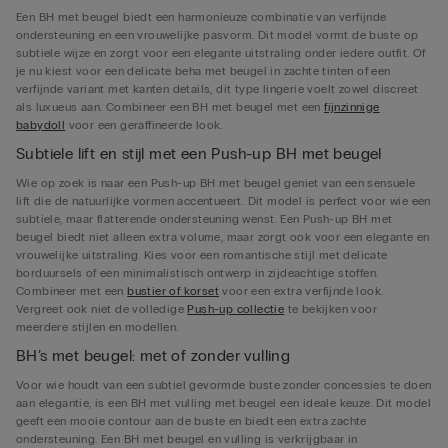
Een BH met beugel biedt een harmonieuze combinatie van verfijnde
ondersteuning en een vrouwelijke pasvorm. Dit model vormt de buste op
subtiele wijze en zorgt voor een elegante uitstraling onder iedere outfit. Of
je nu kiest voor een delicate beha met beugel in zachte tinten of een
verfijnde variant met kanten details, dit type lingerie voelt zowel discreet
als luxueus aan. Combineer een BH met beugel met een
fijnzinnige
babydoll
voor een geraffineerde look.
Subtiele lift en stijl met een Push-up BH met beugel
Wie op zoek is naar een Push-up BH met beugel geniet van een sensuele
lift die de natuurlijke vormen accentueert. Dit model is perfect voor wie een
subtiele, maar flatterende ondersteuning wenst. Een Push-up BH met
beugel biedt niet alleen extra volume, maar zorgt ook voor een elegante en
vrouwelijke uitstraling. Kies voor een romantische stijl met delicate
borduursels of een minimalistisch ontwerp in zijdeachtige stoffen.
Combineer met een
bustier of korset
voor een extra verfijnde look.
Vergreet ook niet de volledige
Push-up collectie
te bekijken voor
meerdere stijlen en modellen.
BH’s met beugel: met of zonder vulling
Voor wie houdt van een subtiel gevormde buste zonder concessies te doen
aan elegantie, is een BH met vulling met beugel een ideale keuze. Dit model
geeft een mooie contour aan de buste en biedt een extra zachte
ondersteuning. Een BH met beugel en vulling is verkrijgbaar in