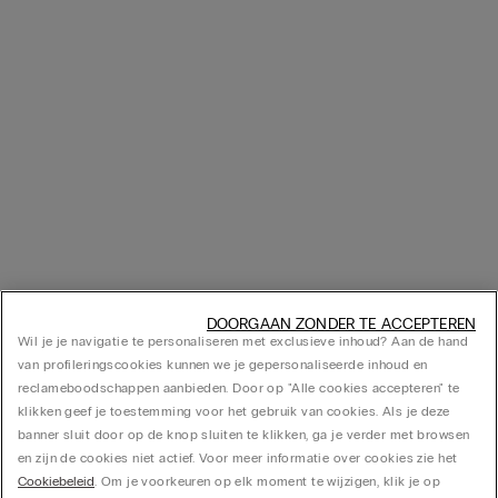
DOORGAAN ZONDER TE ACCEPTEREN
Wil je je navigatie te personaliseren met exclusieve inhoud? Aan de hand
van profileringscookies kunnen we je gepersonaliseerde inhoud en
reclameboodschappen aanbieden. Door op "Alle cookies accepteren" te
klikken geef je toestemming voor het gebruik van cookies. Als je deze
banner sluit door op de knop sluiten te klikken, ga je verder met browsen
en zijn de cookies niet actief. Voor meer informatie over cookies zie het
Cookiebeleid
. Om je voorkeuren op elk moment te wijzigen, klik je op