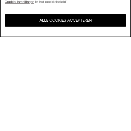
Cookie-instellingen
in het cookiebeleid".
ALLE COOKIES ACCEPTEREN
Bezoek de online winkel voor
United States
uw land:
Sorteer op
Bestsellers
Prijs aflopend
My Intimissimi
Prijs oplopend
Nieuwste collectie
Cadeaukaart
Duurzaamheid