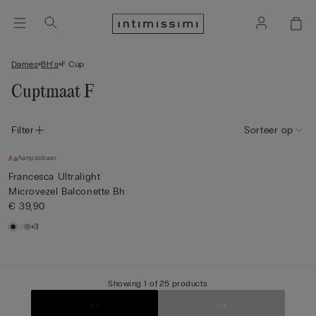
Dames
BH's
F Cup
Cuptmaat F
Filter
Sorteer op
Aanpasbaar
Francesca Ultralight
Microvezel Balconette Bh
€ 39,90
+3
Showing 1 of 25 products