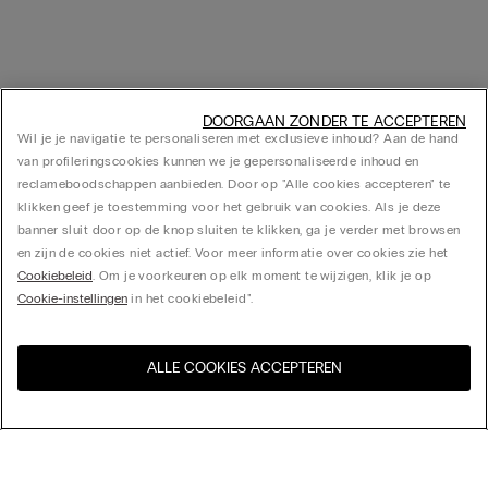
DOORGAAN ZONDER TE ACCEPTEREN
Wil je je navigatie te personaliseren met exclusieve inhoud? Aan de hand
van profileringscookies kunnen we je gepersonaliseerde inhoud en
reclameboodschappen aanbieden. Door op "Alle cookies accepteren" te
klikken geef je toestemming voor het gebruik van cookies. Als je deze
banner sluit door op de knop sluiten te klikken, ga je verder met browsen
en zijn de cookies niet actief. Voor meer informatie over cookies zie het
Cookiebeleid
. Om je voorkeuren op elk moment te wijzigen, klik je op
Cookie-instellingen
in het cookiebeleid".
ALLE COOKIES ACCEPTEREN
Bezoek de online winkel voor
United States
uw land:
Sorteer op