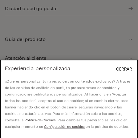
Guía del producto
Atención al cliente
Experiencia personalizada
CERRAR
Departamento legal
¿Quieres personalizar tu navegación con contenidos exclusivos? A través
de las cookies de análisis de perfil, te propondremos contenidos y
comunicaciones publicitarios personalizados. Al hacer clic en "Aceptar
Empresa
todas las cookies", aceptas el uso de cookies; si en cambio cierras este
banner haciendo clic en el botón de cierre, seguirás navegando y las
cookies no estarán activas. Para más información sobre las cookies,
consulta la
Política de Cookies
. Para cambiar tus preferencias haz clic en
cualquier momento en
Configuración de cookies
en la política de cookies.
CALZMEXICO. Todos los derechos reservados.
hello@intimissimi.com