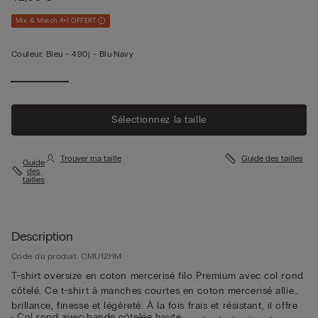
Mix & Match 4+1 OFFERT
Couleur:
Bleu -
490j - Blu Navy
Sélectionnez la taille
Trouver ma taille
Guide des tailles
Guide
des
tailles
Description
Code du produit: CMU12HM
T-shirt oversize en coton mercerisé filo Premium avec col rond
côtelé. Ce t-shirt à manches courtes en coton mercerisé allie
brillance, finesse et légèreté. À la fois frais et résistant, il offre
• Col rond avec bande côtelée haute