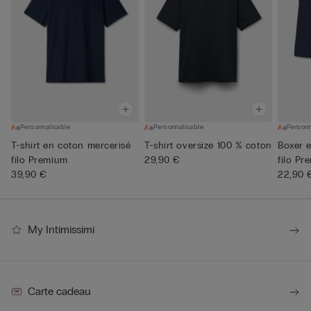
Personnalisable
Personnalisable
Personn
T-shirt en coton mercerisé
T-shirt oversize 100 % coton
Boxer 
filo Premium
29,90 €
filo Pr
39,90 €
22,90 
My Intimissimi
Carte cadeau