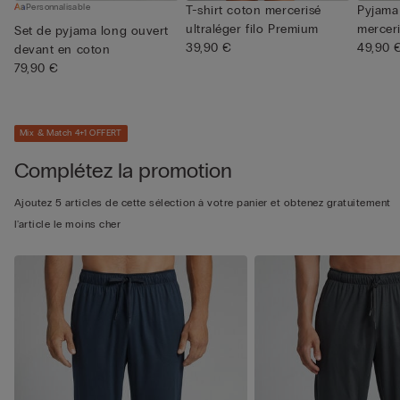
Personnalisable
T-shirt coton mercerisé
Pyjama
ultraléger filo Premium
merceri
Set de pyjama long ouvert
39,90 €
49,90 
devant en coton
79,90 €
Mix & Match 4+1 OFFERT
Complétez la promotion
Ajoutez 5 articles de cette sélection à votre panier et obtenez gratuitement
l'article le moins cher