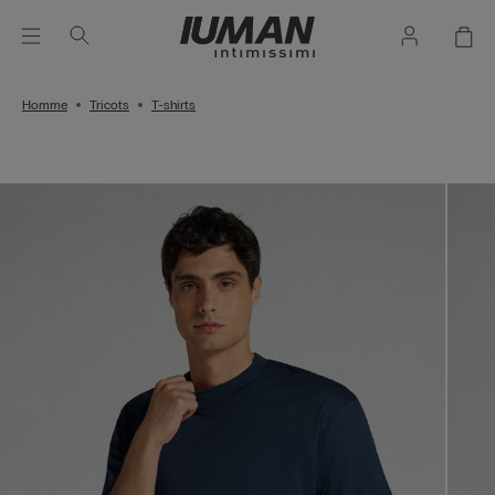
Homme
Tricots
T-shirts