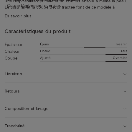
une respirabilité optimale et un confort absolu à même la peau.
• Coupe légèrement oversize
Le tissu fin et la coupe décontractée font de ce modèle à
• Le mannequin mesure 1,85 m et porte une taille L
manches courtes une pièce parfaite à porter seule, même lors
En savoir plus
des journées les plus chaudes.
Caractéristiques du produit
Épais
Très fin
Épaisseur
Chaud
Frais
Chaleur
Ajusté
Oversize
Coupe
Livraison
Retours
Composition et lavage
Traçabilité