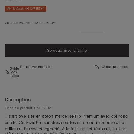
Mix & Match 4+1 OFFERT
Couleur:
Marron -
132k - Brown
Sélectionnez la taille
Trouver ma taille
Guide des tailles
Guide
des
tailles
Description
Code du produit: CMU12HM
T-shirt oversize en coton mercerisé filo Premium avec col rond
côtelé. Ce t-shirt à manches courtes en coton mercerisé allie
brillance, finesse et légèreté. À la fois frais et résistant, il offre
• Col rond avec bande côtelée haute