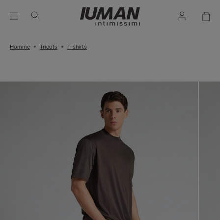
Homme
Tricots
T-shirts