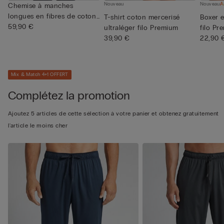
Nouveau
Nouveau
Chemise à manches
longues en fibres de coton
T-shirt coton mercerisé
Boxer 
merce...
59,90 €
ultraléger filo Premium
filo Pr
39,90 €
22,90 
Mix & Match 4+1 OFFERT
Complétez la promotion
Ajoutez 5 articles de cette sélection à votre panier et obtenez gratuitement
l'article le moins cher