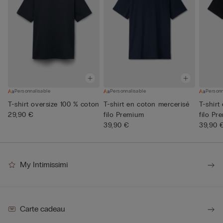
Personnalisable
Personnalisable
Personn
T-shirt oversize 100 % coton
T-shirt en coton mercerisé
T-shirt
29,90 €
filo Premium
filo Pr
39,90 €
39,90 
My Intimissimi
Carte cadeau