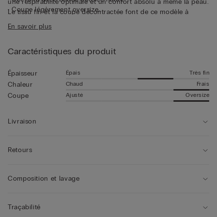
une respirabilité optimale et un confort absolu à même la peau.
• Coupe légèrement oversize
Le tissu fin et la coupe décontractée font de ce modèle à
• Le mannequin mesure 1,85 m et porte une taille L
manches courtes une pièce parfaite à porter seule, même lors
En savoir plus
des journées les plus chaudes.
Caractéristiques du produit
Épais
Très fin
Épaisseur
Chaud
Frais
Chaleur
Ajusté
Oversize
Coupe
Livraison
Retours
Composition et lavage
Traçabilité