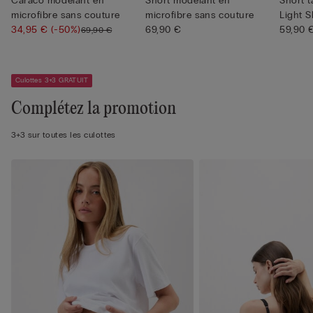
Caraco modelant en
Short modelant en
Short t
microfibre sans couture
microfibre sans couture
Light 
34,95 €
(-50%)
69,90 €
59,90 
69,90 €
Culottes 3+3 GRATUIT
Complétez la promotion
3+3 sur toutes les culottes