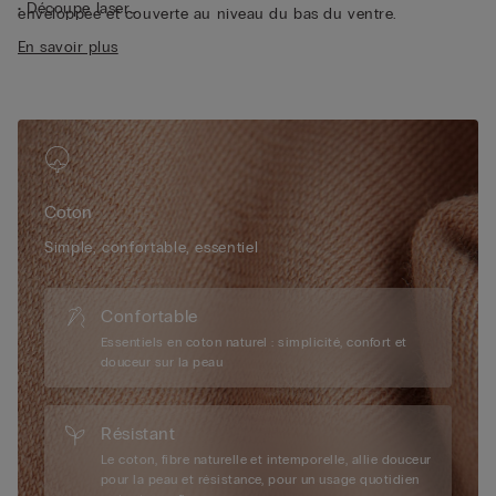
• Découpe laser
enveloppée et couverte au niveau du bas du ventre.
• Doublure intérieure thermosoudée 100 % coton
En savoir plus
• Coupe ajustée
• La mannequin mesure 1,75 m et porte une taille S
Coton
Simple, confortable, essentiel
Confortable
Essentiels en coton naturel : simplicité, confort et
douceur sur la peau
Résistant
Le coton, fibre naturelle et intemporelle, allie douceur
pour la peau et résistance, pour un usage quotidien