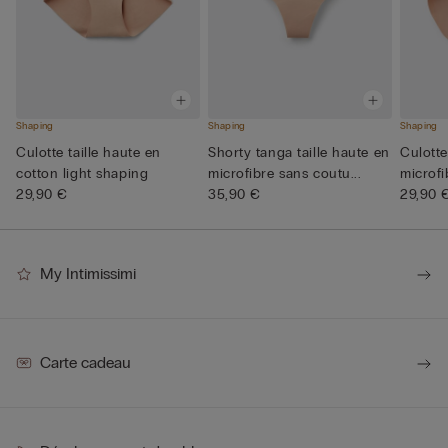
Shaping
Shaping
Shaping
Culotte taille haute en
Shorty tanga taille haute en
Culotte
cotton light shaping
microfibre sans coutu...
microfi
29,90 €
35,90 €
29,90 
My Intimissimi
Carte cadeau