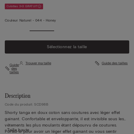
Culottes 3+3 GRATUIT
Couleur:
Naturel -
044 - Honey
Sélectionnez la taille
Trouver ma taille
Guide des tailles
Guide
des
tailles
Description
Code du produit: SCD98B
Shorty tanga en doux coton sans coutures avec léger effet
gainant. Confortable et enveloppante, il est invisible sous les
vêtements les plus moulants étant dépourvu de coutures.
• Taille haute
Portez-le pour avoir un léger effet gainant ou vous sentir