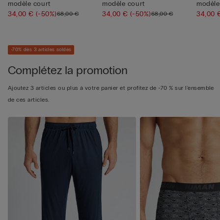
modèle court
modèle court
modèle
34,00 €
(-50%)
34,00 €
(-50%)
34,00
68,00 €
68,00 €
-70% dès 3 articles soldés
Complétez la promotion
Ajoutez 3 articles ou plus à votre panier et profitez de -70 % sur l'ensemble
de ces articles.