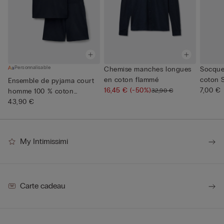
Personnalisable
Chemise manches longues
Socquet
en coton flammé
coton 
Ensemble de pyjama court
16,45 €
(-50%)
7,00 €
32,90 €
homme 100 % coton
Supérie...
43,90 €
My Intimissimi
Carte cadeau