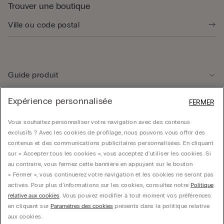
Trouver une boutique
Guide produit
Expérience personnalisée
FERMER
Service client
Vous souhaitez personnaliser votre navigation avec des contenus
exclusifs ? Avec les cookies de profilage, nous pouvons vous offrir des
Données légales
contenus et des communications publicitaires personnalisées. En cliquant
sur « Accepter tous les cookies », vous acceptez d'utiliser les cookies. Si
au contraire, vous fermez cette bannière en appuyant sur le bouton
Société
« Fermer », vous continuerez votre navigation et les cookies ne seront pas
activés. Pour plus d'informations sur les cookies, consultez notre
Politique
relative aux cookies
. Vous pouvez modifier à tout moment vos préférences
en cliquant sur
Paramètres des cookies
présents dans la politique relative
© CALZEDONIA SpA, Via Monte Baldo, 20 - 37062 - Dossobuono di Villafranca (VR) -
aux cookies.
ITALY - 02253210237, hello@intimissimi.com