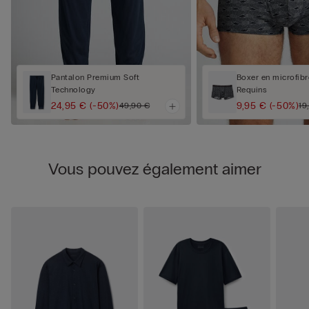
Pantalon Premium Soft
Boxer en microfib
Technology
Requins
24,95 €
(-50%)
9,95 €
(-50%)
49,90 €
19
Vous pouvez également aimer