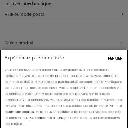
Trouver une boutique
Guide produit
Expérience personnalisée
FERMER
Service client
Vous souhaitez personnaliser votre navigation avec des contenus
exclusifs ? Avec les cookies de profilage, nous pouvons vous offrir des
Données légales
contenus et des communications publicitaires personnalisées. En cliquant
sur « Accepter tous les cookies », vous acceptez d'utiliser les cookies. Si
au contraire, vous fermez cette bannière en appuyant sur le bouton
Société
« Fermer », vous continuerez votre navigation et les cookies ne seront pas
activés. Pour plus d'informations sur les cookies, consultez notre
Politique
relative aux cookies
. Vous pouvez modifier à tout moment vos préférences
en cliquant sur
Paramètres des cookies
présents dans la politique relative
© CALZEDONIA SpA, Via Monte Baldo, 20 - 37062 - Dossobuono di Villafranca (VR) -
aux cookies.
ITALY - 02253210237, hello@intimissimi.com