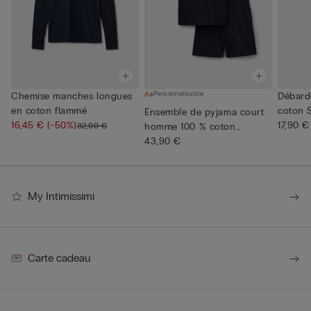
Personnalisable
Chemise manches longues
Débard
en coton flammé
coton 
Ensemble de pyjama court
16,45 €
(-50%)
17,90 €
32,90 €
homme 100 % coton
Supérie...
43,90 €
My Intimissimi
Carte cadeau