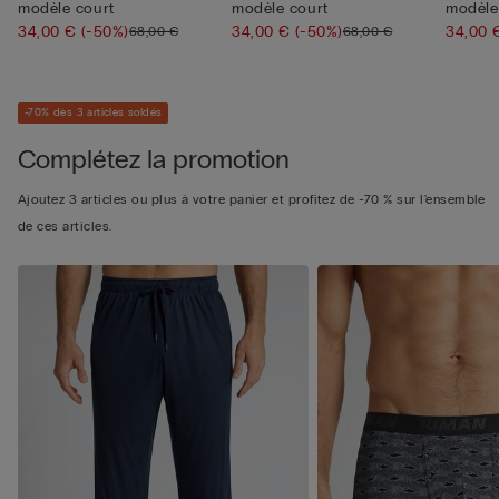
modèle court
modèle court
modèle
34,00 €
(-50%)
34,00 €
(-50%)
34,00
68,00 €
68,00 €
-70% dès 3 articles soldés
Complétez la promotion
Ajoutez 3 articles ou plus à votre panier et profitez de -70 % sur l'ensemble
de ces articles.