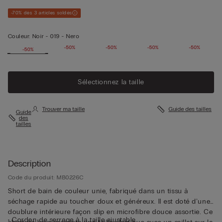
-70% dès 3 articles soldés
Couleur:
Noir -
019 - Nero
-50%
-50%
-50%
-50%
-50%
-50%
Sélectionnez la taille
Trouver ma taille
Guide des tailles
Guide
des
tailles
Description
Code du produit: MB0226C
Short de bain de couleur unie, fabriqué dans un tissu à
séchage rapide au toucher doux et généreux. Il est doté d'une
doublure intérieure façon slip en microfibre douce assortie. Ce
• Cordon de serrage à la taille ajustable