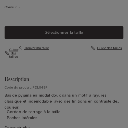
Couleur:
-
Sélectionnez la taille
Trouver ma taille
Guide des tailles
Guide
des
tailles
Description
Code du produit: PDL949P
Bas de pyjama en modal doux dans un motif à rayures
classique et indémodable, avec des finitions en contraste de
couleur.
• Cordon de serrage à la taille
• Poches latérales
• Chevilles resserrées
En savoir plus