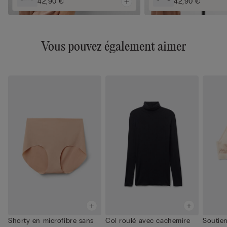
42,90 €
42,90 €
Vous pouvez également aimer
Shorty en microfibre sans
Col roulé avec cachemire
Soutien