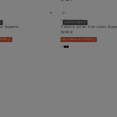
Personnalisable
H
COUPE STRETCH
ton Superior
T-shirt à col en V en coton Super
19,90 €
OFFERT
Mix & Match 4+1 OFFERT