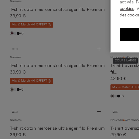
activés. 
Nouveau
Nouveau
cookies
. 
T-shirt coton mercerisé ultraléger filo Premium
T-shirt coton 
des cooki
39,90 €
39,90 €
Mix & Match 4+1 OFFERT
Mix & Match 4+1 
+8
+8
Nouveau
Nouveau
Personna
COUPE LARGE
T-shirt coton mercerisé ultraléger filo Premium
T-shirt oversi
39,90 €
fil...
42,90 €
Mix & Match 4+1 OFFERT
Mix & Match 4+1 
+8
+3
Nouveau
Nouveau
Personna
T-shirt coton mercerisé ultraléger filo Premium
T-shirt oversi
39,90 €
29,90 €