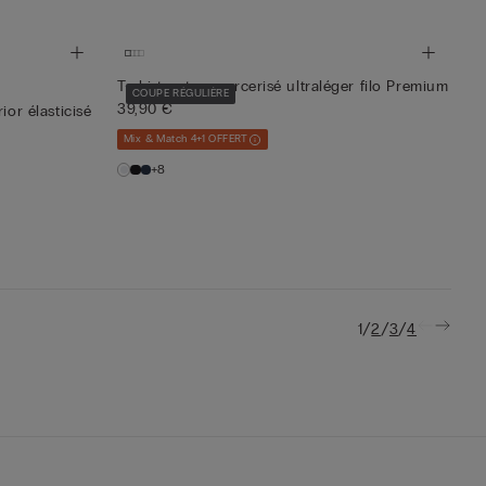
T-shirt coton mercerisé ultraléger filo Premium
COUPE RÉGULIÈRE
39,90 €
ior élasticisé
Mix & Match 4+1 OFFERT
+8
/
/
/
1
2
3
4