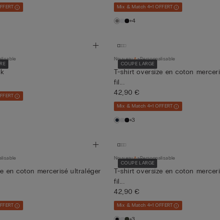
OFFERT
Mix & Match 4+1 OFFERT
+4
lisable
Nouveau
Personnalisable
RE
COUPE LARGE
lk
T-shirt oversize en coton merceri
fil...
42,90 €
OFFERT
Mix & Match 4+1 OFFERT
+3
lisable
Nouveau
Personnalisable
COUPE LARGE
ze en coton mercerisé ultraléger
T-shirt oversize en coton merceri
fil...
42,90 €
OFFERT
Mix & Match 4+1 OFFERT
+3