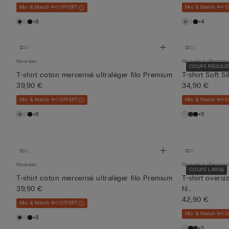
Mix & Match 4+1 OFFERT
Mix & Match 4+1 
+8
+4
Nouveau
Nouveau
Personna
COUPE RÉGULIÈ
T-shirt coton mercerisé ultraléger filo Premium
T-shirt Soft Si
39,90 €
34,90 €
Mix & Match 4+1 OFFERT
Mix & Match 4+1 
+8
+5
Nouveau
Nouveau
Personna
COUPE LARGE
T-shirt coton mercerisé ultraléger filo Premium
T-shirt oversi
39,90 €
fil...
42,90 €
Mix & Match 4+1 OFFERT
Mix & Match 4+1 
+8
+3