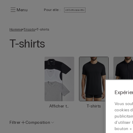
Menu
Pour elle :
Homme
Tricots
T-shirts
T-shirts
Expérie
Vous souh
Afficher to
T-shirts
Polo
cookies d
ut
publicita
Filtrer
Composition
d'utilise
bouton « 