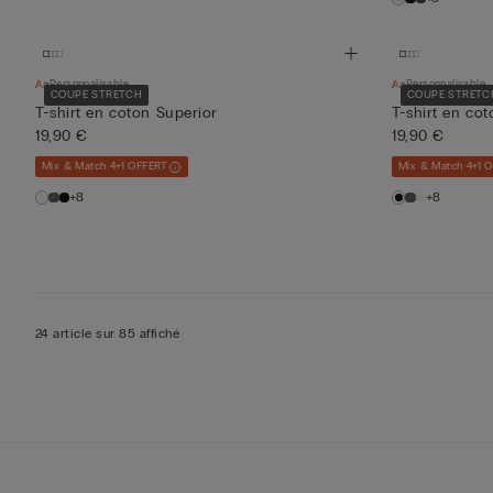
Personnalisable
Personnalisable
COUPE STRETCH
COUPE STRETC
T-shirt en coton Superior
T-shirt en co
19,90 €
19,90 €
Mix & Match 4+1 OFFERT
Mix & Match 4+1 
+8
+8
24 article sur 85 affiché