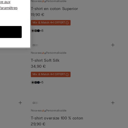
ive aux
Nouveau
Personnalisable
Paramètres
T-shirt en coton Superior
19,90 €
Mix & Match 4+1 OFFERT
+8
Nouveau
Personnalisable
T-shirt Soft Silk
34,90 €
Mix & Match 4+1 OFFERT
+5
Nouveau
Personnalisable
T-shirt oversize 100 % coton
29,90 €