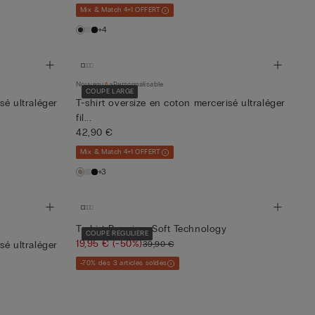
Mix & Match 4+1 OFFERT
+4
Nouveau
Personnalisable
COUPE LARGE
sé ultraléger
T-shirt oversize en coton mercerisé ultraléger
fil...
42,90 €
Mix & Match 4+1 OFFERT
+3
T-shirt Premium Soft Technology
COUPE RÉGULIÈRE
19,95 €
(-50%)
39,90 €
sé ultraléger
-70% dès 3 articles soldés