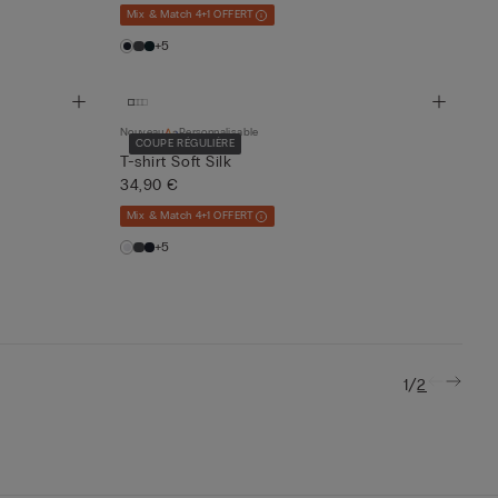
Mix & Match 4+1 OFFERT
+5
Nouveau
Personnalisable
COUPE RÉGULIÈRE
T-shirt Soft Silk
34,90 €
Mix & Match 4+1 OFFERT
+5
/
1
2