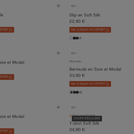
lk
Slip en Soft Silk
22,90 €
OFFERT
Mix & Match 4+1 OFFERT
+1
Nouveau
oie et Modal
Bermuda en Soie et Modal
33,90 €
OFFERT
Mix & Match 4+1 OFFERT
+2
Personnalisable
oie et Modal
COUPE RÉGULIÈRE
T-shirt Soft Silk
34,90 €
OFFERT