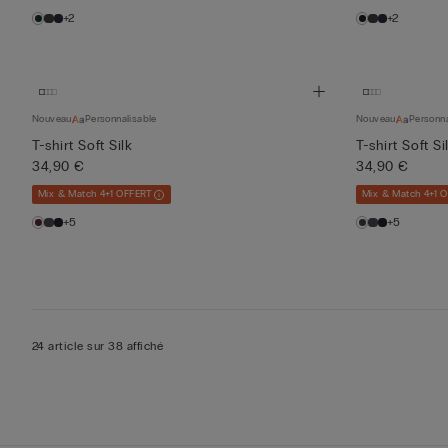
+2
+2
Nouveau
Personnalisable
Nouveau
Personna
T-shirt Soft Silk
T-shirt Soft Si
34,90 €
34,90 €
Mix & Match 4+1 OFFERT
Mix & Match 4+1 
+5
+5
24 article sur 38 affiché