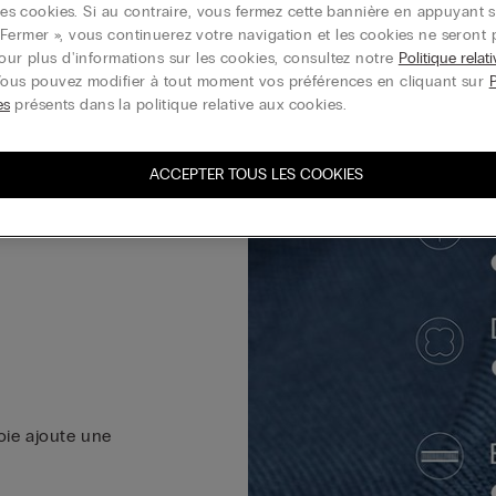
r les cookies. Si au contraire, vous fermez cette bannière en appuyant s
Fermer », vous continuerez votre navigation et les cookies ne seront 
Pour plus d'informations sur les cookies, consultez notre
Politique relat
Vous pouvez modifier à tout moment vos préférences en cliquant sur
es
présents dans la politique relative aux cookies.
ACCEPTER TOUS LES COOKIES
soie ajoute une