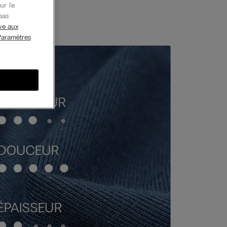
ur le
pas
ive aux
Paramètres