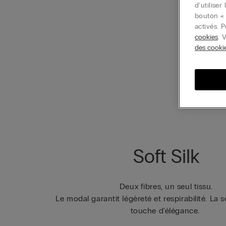
d'utilise
bouton « 
activés. 
cookies
. 
des cooki
Soft Silk
Deux fibres, un seul tissu.
Le modal garantit légèreté et respirabilité. La 
touche d'élégance.