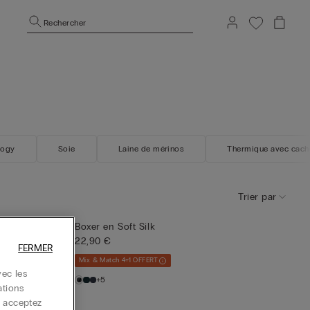
Rechercher
logy
Soie
Laine de mérinos
Thermique avec cach
Trier par
Boxer en Soft Silk
22,90 €
FERMER
Mix & Match 4+1 OFFERT
ec les
+5
ations
s acceptez