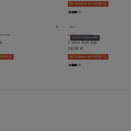
Mix & Match 4+1 OFFERT
+5
lisable
Personnalisable
COUPE RÉGULIÈRE
lk
T-shirt Soft Silk
34,90 €
OFFERT
Mix & Match 4+1 OFFERT
+5