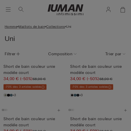
Homme
Maillots de bain
Collections
Uni
Uni
Filtrer
Composition
Trier par
Short de bain couleur unie
Short de bain couleur unie
modèle court
modèle court
34,00 €
(-50%)
34,00 €
(-50%)
68,00 €
68,00 €
-70% dès 3 articles soldés
-70% dès 3 articles soldés
+3
+3
Short de bain couleur unie
Short de bain couleur unie
modèle court
modèle court