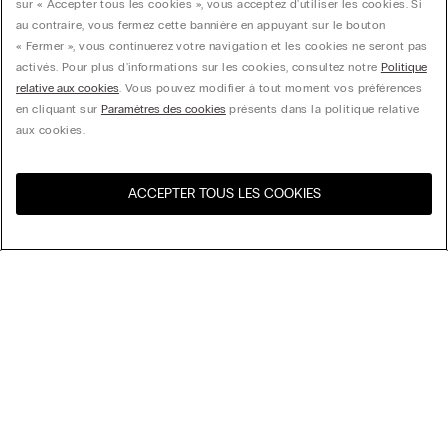
sur « Accepter tous les cookies », vous acceptez d'utiliser les cookies. Si
au contraire, vous fermez cette bannière en appuyant sur le bouton
« Fermer », vous continuerez votre navigation et les cookies ne seront pas
activés. Pour plus d'informations sur les cookies, consultez notre
Politique
relative aux cookies
. Vous pouvez modifier à tout moment vos préférences
en cliquant sur
Paramètres des cookies
présents dans la politique relative
aux cookies.
ACCEPTER TOUS LES COOKIES
Visitez l’e-store de votre
United States
pays
Trier par
Nos coups de cœur
Prix décroissant
My Intimissimi
Prix croissant
Nouveautés