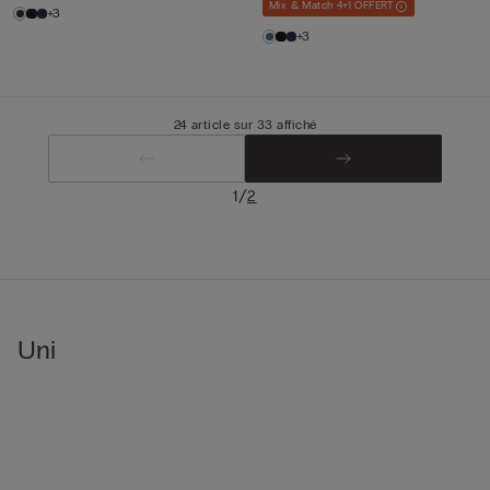
Mix & Match 4+1 OFFERT
+3
+3
24 article sur 33 affiché
/
1
2
Uni