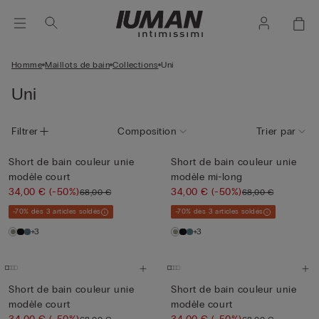
Homme
Maillots de bain
Collections
Uni
Uni
Filtrer
Composition
Trier par
Short de bain couleur unie
Short de bain couleur unie
modèle court
modèle mi-long
34,00 €
(-50%)
34,00 €
(-50%)
68,00 €
68,00 €
-70% dès 3 articles soldés
-70% dès 3 articles soldés
+3
+3
Short de bain couleur unie
Short de bain couleur unie
modèle court
modèle court