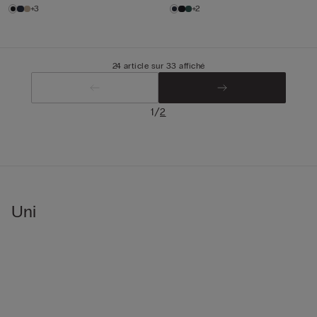
+3
+2
24 article sur 33 affiché
/
1
2
Uni