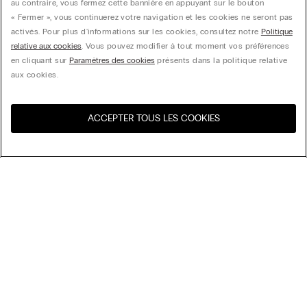
au contraire, vous fermez cette bannière en appuyant sur le bouton
« Fermer », vous continuerez votre navigation et les cookies ne seront pas
activés. Pour plus d'informations sur les cookies, consultez notre
Politique
relative aux cookies
. Vous pouvez modifier à tout moment vos préférences
en cliquant sur
Paramètres des cookies
présents dans la politique relative
aux cookies.
ACCEPTER TOUS LES COOKIES
Visitez l’e-store de votre
United States
pays
Trier par
Nos coups de cœur
Prix décroissant
My Intimissimi
Prix croissant
Nouveautés
Carte cadeau