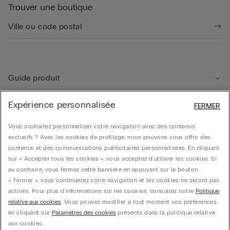
Trouver une boutique
Guide produit
Expérience personnalisée
FERMER
Service client
Vous souhaitez personnaliser votre navigation avec des contenus
exclusifs ? Avec les cookies de profilage, nous pouvons vous offrir des
Données légales
contenus et des communications publicitaires personnalisées. En cliquant
sur « Accepter tous les cookies », vous acceptez d'utiliser les cookies. Si
au contraire, vous fermez cette bannière en appuyant sur le bouton
Société
« Fermer », vous continuerez votre navigation et les cookies ne seront pas
activés. Pour plus d'informations sur les cookies, consultez notre
Politique
relative aux cookies
. Vous pouvez modifier à tout moment vos préférences
en cliquant sur
Paramètres des cookies
présents dans la politique relative
© CALZEDONIA SpA, Via Monte Baldo, 20 - 37062 - Dossobuono di Villafranca (VR) -
aux cookies.
ITALY - 02253210237, hello@intimissimi.com