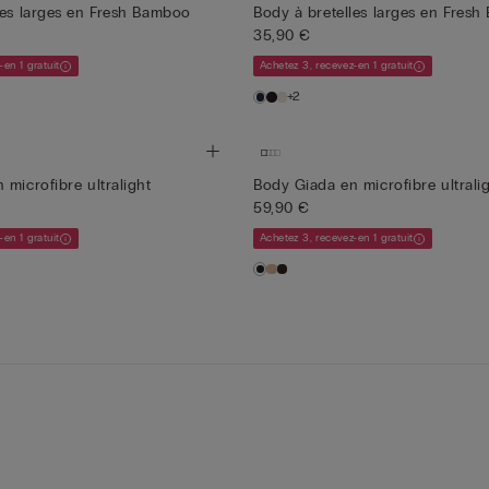
les larges en Fresh Bamboo
Body à bretelles larges en Fres
35,90 €
-en 1 gratuit
Achetez 3, recevez-en 1 gratuit
+2
 microfibre ultralight
Body Giada en microfibre ultrali
59,90 €
-en 1 gratuit
Achetez 3, recevez-en 1 gratuit