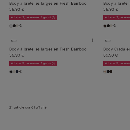
Body à bretelles larges en Fresh Bamboo
Body à bretel
35,90 €
35,90 €
Achetez 3, recevez-en 1 gratuit
Achetez 3, recevez
+2
+2
Body à bretelles larges en Fresh Bamboo
Body Giada en
35,90 €
59,90 €
Achetez 3, recevez-en 1 gratuit
Achetez 3, recevez
+2
24 article sur 61 affiché