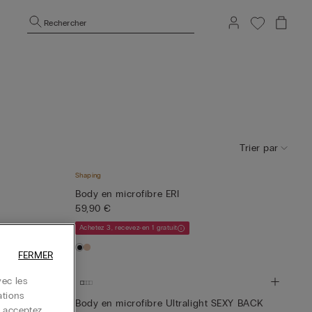
Rechercher
Trier par
Shaping
Body en microfibre ERI
59,90 €
Achetez 3, recevez-en 1 gratuit
FERMER
ec les
ations
Body en microfibre Ultralight SEXY BACK
s acceptez