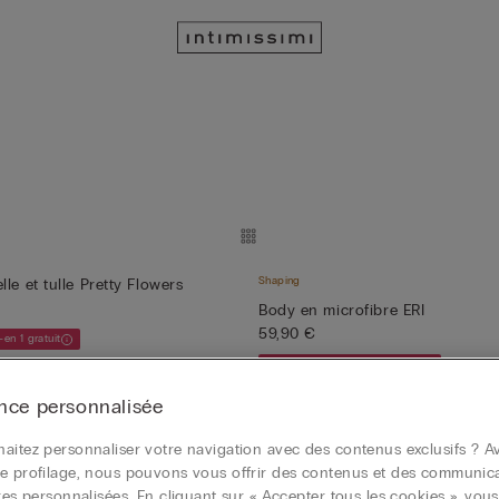
Shaping
le et tulle Pretty Flowers
Body en microfibre ERI
59,90 €
-en 1 gratuit
Achetez 3, recevez-en 1 gratuit
nce personnalisée
aitez personnaliser votre navigation avec des contenus exclusifs ? Av
e profilage, nous pouvons vous offrir des contenus et des communic
fibre Ultralight SEXY BACK
ires personnalisées. En cliquant sur « Accepter tous les cookies », vou