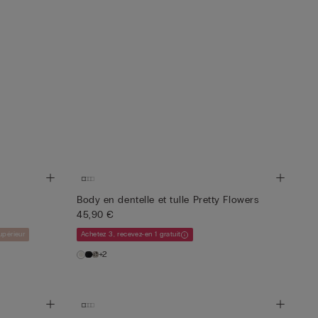
Body en dentelle et tulle Pretty Flowers
45,90 €
upérieur
Achetez 3, recevez-en 1 gratuit
+2