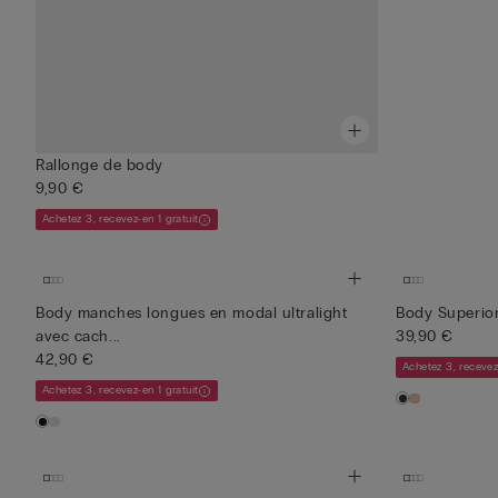
Rallonge de body
9,90 €
Achetez 3, recevez-en 1 gratuit
Body manches longues en modal ultralight
Body Superio
avec cach...
39,90 €
42,90 €
Achetez 3, recevez
Achetez 3, recevez-en 1 gratuit