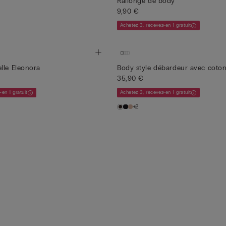
Rallonge de body
9,90 €
Achetez 3, recevez-en 1 gratuit
lle Eleonora
Body style débardeur avec coton
35,90 €
-en 1 gratuit
Achetez 3, recevez-en 1 gratuit
+2