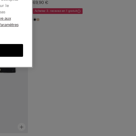
69,90 €
ur le
Achetez 3, recevez-en 1 gratuit
pas
ive aux
Paramètres