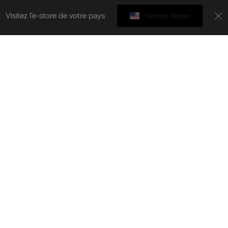
Visitez l’e-store de votre pays
United States
Carte cadeau
vez-vous à la newsletter
T