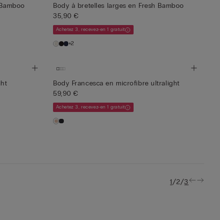
h Bamboo
Body à bretelles larges en Fresh Bamboo
35,90 €
Achetez 3, recevez-en 1 gratuit
+2
ght
Body Francesca en microfibre ultralight
59,90 €
Achetez 3, recevez-en 1 gratuit
/
/
1
2
3