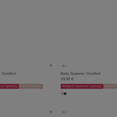
r Comfort
Body Superior Comfort
39,90 €
-en 1 gratuit
Confort Supérieur
Achetez 3, recevez-en 1 gratuit
Confort S