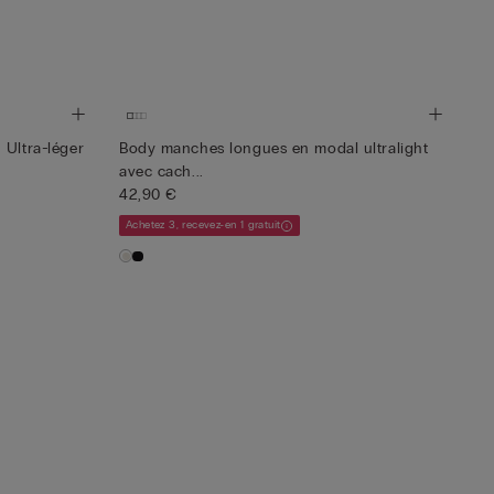
 Ultra-léger
Body manches longues en modal ultralight
avec cach...
42,90 €
Achetez 3, recevez-en 1 gratuit