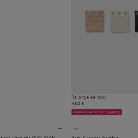
Rallonge de body
9,90 €
Achetez 3, recevez-en 1 gratuit