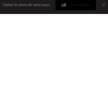
Visitez l’e-store de votre pays
United States
Carte cadeau
vez-vous à la newsletter
T