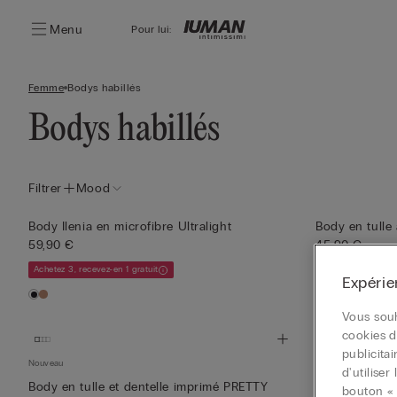
Menu
Pour lui:
Femme
Bodys habillés
Bodys habillés
Filtrer
Mood
Body Ilenia en microfibre Ultralight
Body en tulle
59,90 €
45,90 €
Achetez 3, recevez-en 1 gratuit
Achetez 3, recevez
Expérie
Vous souh
cookies d
publicita
Nouveau
Body à bretel
d'utilise
Bamb...
Body en tulle et dentelle imprimé PRETTY
bouton « 