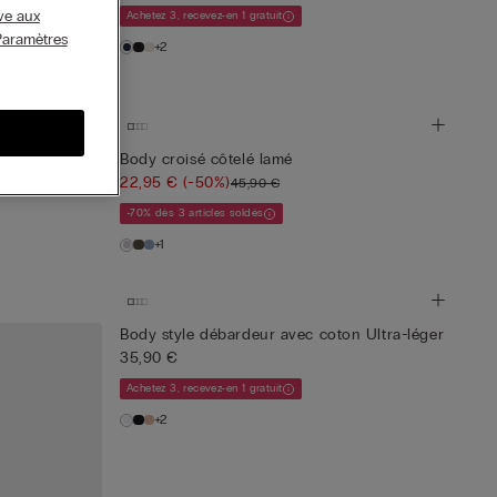
ive aux
Achetez 3, recevez-en 1 gratuit
Paramètres
+2
h Bamboo
Body croisé côtelé lamé
22,95 €
(-50%)
45,90 €
-70% dès 3 articles soldés
+1
Body style débardeur avec coton Ultra-léger
35,90 €
Achetez 3, recevez-en 1 gratuit
+2