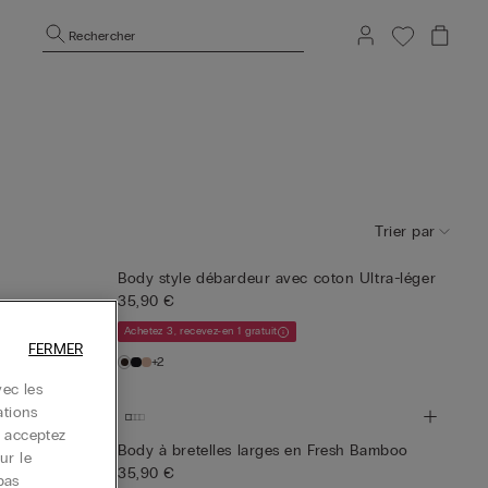
Rechercher
Trier par
Body style débardeur avec coton Ultra-léger
35,90 €
Achetez 3, recevez-en 1 gratuit
FERMER
+2
ec les
ations
s acceptez
h Bamboo
Body à bretelles larges en Fresh Bamboo
ur le
35,90 €
pas