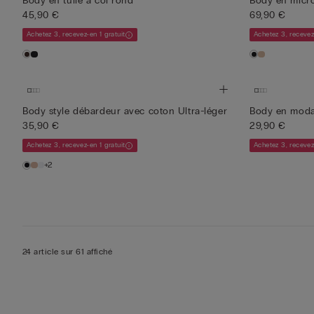
Body en tulle à col rond
Body en micro
45,90 €
69,90 €
Achetez 3, recevez-en 1 gratuit
Achetez 3, recevez
Body style débardeur avec coton Ultra-léger
Body en moda
35,90 €
29,90 €
Achetez 3, recevez-en 1 gratuit
Achetez 3, recevez
+2
24 article sur 61 affiché