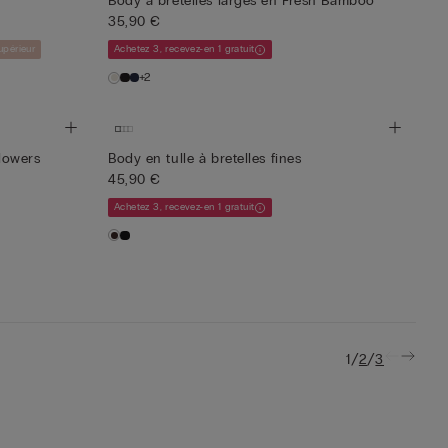
Body à bretelles larges en Fresh Bamboo
35,90 €
upérieur
Achetez 3, recevez-en 1 gratuit
+2
Flowers
Body en tulle à bretelles fines
45,90 €
Achetez 3, recevez-en 1 gratuit
/
/
1
2
3