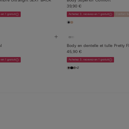
fibre Ultralight SEXY BACK
Body Superior Comfort
39,90 €
-en 1 gratuit
Achetez 3, recevez-en 1 gratuit
Confort S
l
Body en dentelle et tulle Pretty 
45,90 €
-en 1 gratuit
Achetez 3, recevez-en 1 gratuit
+2