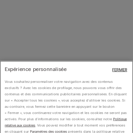
Expérience personnalisée
FERMER
Vous souhaitez personnaliser votre navigation avec des contenus
exclusifs ? Avec les cookies de profilage, nous pouvons vous offrir des
contenus et des communications publicitaires personnalisées. En cliquant
sur « Accepter tous les cookies », vous acceptez d'utiliser les cookies. Si
au contraire, vous fermez cette bannière en appuyant sur le bouton
« Fermer », vous continuerez votre navigation et les cookies ne seront pas
activés. Pour plus d'informations sur les cookies, consultez notre
Politique
relative aux cookies
. Vous pouvez modifier à tout moment vos préférences
en cliquant sur
Paramètres des cookies
présents dans la politique relative