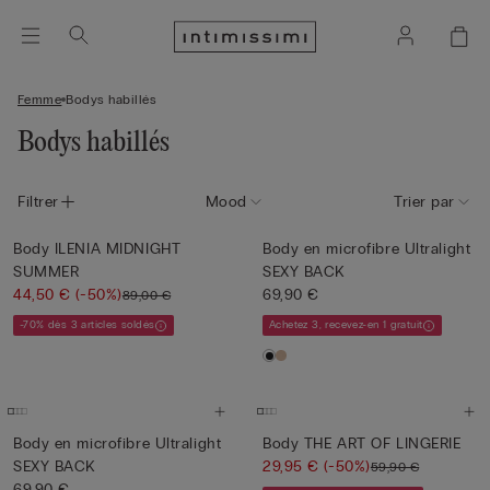
Femme
Bodys habillés
Bodys habillés
Filtrer
Mood
Trier par
Body ILENIA MIDNIGHT
Body en microfibre Ultralight
SUMMER
SEXY BACK
44,50 €
(-50%)
69,90 €
89,00 €
-70% dès 3 articles soldés
Achetez 3, recevez-en 1 gratuit
Body en microfibre Ultralight
Body THE ART OF LINGERIE
SEXY BACK
29,95 €
(-50%)
59,90 €
69,90 €