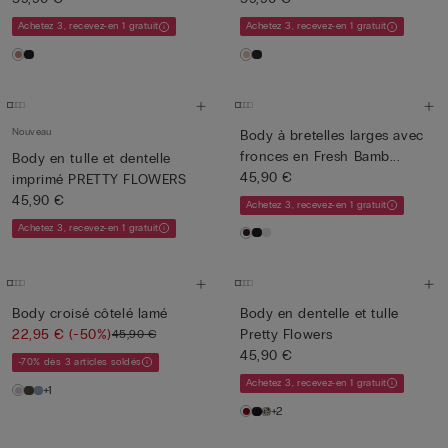
Achetez 3, recevez-en 1 gratuit
Achetez 3, recevez-en 1 gratuit
Nouveau
Body à bretelles larges avec
fronces en Fresh Bamb...
Body en tulle et dentelle
45,90 €
imprimé PRETTY FLOWERS
45,90 €
Achetez 3, recevez-en 1 gratuit
Achetez 3, recevez-en 1 gratuit
Body croisé côtelé lamé
Body en dentelle et tulle
22,95 €
(-50%)
Pretty Flowers
45,90 €
45,90 €
-70% dès 3 articles soldés
Achetez 3, recevez-en 1 gratuit
+1
+2