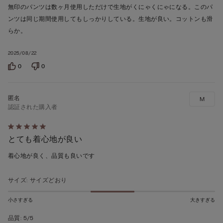
段
無印のパンツは数ヶ月使用しただけで生地がくにゃくにゃになる。このパ
階
ンツは同じ期間使用してもしっかりしている。生地が良い。コットンも滑
の
らか。
う
2025/08/22
ち
5
0
0
の
評
M
価
認証された購入者
5
とても着心地が良い
段
階
着心地が良く、品質も良いです
の
う
サイズ
:
サイズどおり
ち
5
小さすぎる
大きすぎる
の
品質
:
5/5