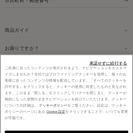
商品ガイド
お困りですか？
承諾せずに続行する
法律に関する情報
ご自身に合ったコンテンツが表示されるよう、ナビゲーションをカスタマ
イズしませんか？当社ではプロファイリングクッキーを使用し、個々のお
採用情報
客様に合ったコンテンツや情報を配信しています。「すべてのクッキーを
法的情報
許可する」をクリックすると、クッキーの使用に同意したものと見なされ
お支払い
ます。このまま「閉じる」をクリックしてバナーを閉じると、クッキーが
無効になった状態のままナビゲーションを続けていただけます。クッキー
についての詳細は、
クッキーポリシー
をご覧ください。設定は、クッキー
ポリシーのページにある
Cookie 設定
をクリックすることで、いつでも変更
© CALZEDONIA Japan K.K., 5F S-FRONT Yoyogi, 5-21-12 Sendagaya, Shibuya-ku, 151-
が可能です。
0051 Tokyo, JAPAN - +81 3 4332 7360, hello@intimissimi.com