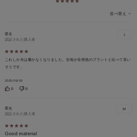
並べ替え
L
認証された購入者
5
段
これしか夫は履かなくなりました。生地が全然他のブラントと比べて良い
階
そうです。
の
2025/09/05
う
ち
0
0
5
の
M
評
認証された購入者
価
5
Good material
段