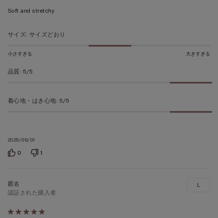
階
Soft and stretchy
の
う
サイズ
:
サイズどおり
ち
5
小さすぎる
大きすぎる
の
品質
:
5/5
評
価
着心地・はき心地
:
5/5
2025/09/01
0
1
L
認証された購入者
5