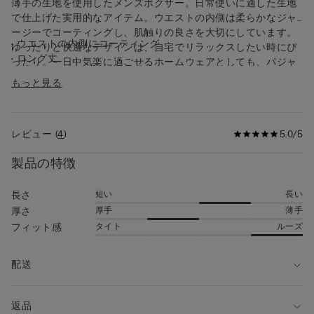
薄手の生地を使用したメンズボクサー。日常使いに適した生地
で仕上げた実用的なアイテム。ウエストの内側は柔らかなジャ
ージーでコーティングし、肌触りの良さを大切にしています。
• ウエストの内側にコーティング
ゆったりと快適なデザインは、自宅でリラックスしたい時にぴ
• ロング丈
ったり。一日中気楽に過ごせるホームウェアとしても、パジャ
• ゆとりのあるはき心地
マとしてもお使いいただけます。
もっと見る
• モデル身長185cm、Lサイズを着用
レビュー
(
4
)
5.0/5
製品の特徴
短い
長い
長さ
厚手
薄手
厚さ
タイト
ルーズ
フィット感
配送
返品