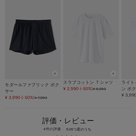
スラブコットン Ｔシャツ
ライト
モダールファブリック ボク
¥ 2,990
(-50%)
ン ボ
¥ 5,990
サー
¥ 3,99
¥ 3,990
(-50%)
¥ 7,990
評価・レビュー
4件の評価
5.0
5つ星のうち