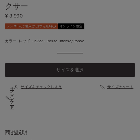
クサー
¥ 3,990
メンズ3点ご購入ごとに1点無料
オンライン限定
カラー:
レッド -
5222 - Rosso Intenso/rosso
サイズを選択
サイズをチェックしよう
サイズチャート
サ
イ
ズ
ガ
イ
ド
商品説明