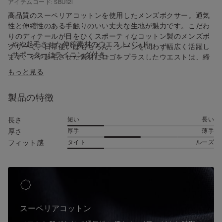
アイテムコード: SBU12I
高品質のスーペリアコットンを使用したメンズボクサー。通気
性と伸縮性のある手触りのいい丈夫な生地が魅力です。こだわ
りのディテールが目をひくスポーティなコットン製のメンズボ
• やや起毛させた伸縮素材のウエストバンド
クサーで、日常使いはもちろん、シーンを問わず幅広く活躍し
• サポーターはライニング付き
ます。やや起毛させた素材にロゴをプラスしたウエストは、締
• ショート丈
めつけることなく、完璧にフィットし、とても快適です。ロン
もっと見る
• 柔らかく体に沿うようにフィット
グ丈のボクサーのようにがさばらず、ブリーフのようにぴった
• モデル身長185cm、Lサイズを着用
りと包み込むアンダーウェアをお探しの方におすすめ。最高の
製品の特徴
コンフォートとサポート感を兼備したモデルです。適度に伸縮
性のある最高品質の生地は、耐久性も抜群で、長くお使いいた
だけます。
短い
長い
長さ
厚手
薄手
厚さ
タイト
ルーズ
フィット感
スーペリアコットン