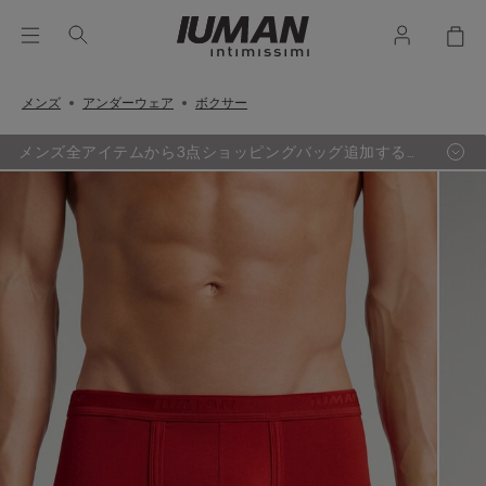
メンズ
アンダーウェア
ボクサー
メンズ全アイテムから3点ショッピングバッグ追加するご
とに、最も定価の低い1点が無料に。（セールアイテム除
く）