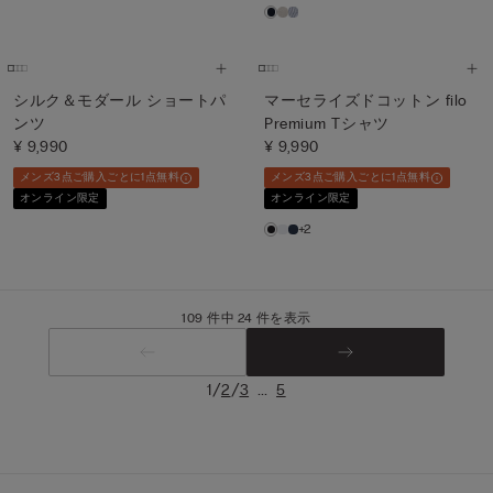
シルク＆モダール ショートパ
マーセライズドコットン filo
ンツ
Premium Tシャツ
¥ 9,990
¥ 9,990
メンズ3点ご購入ごとに1点無料
メンズ3点ご購入ごとに1点無料
オンライン限定
オンライン限定
+2
109 件中 24 件を表示
/
/
...
1
2
3
5