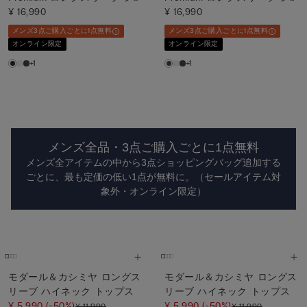
ャツ
¥ 16,990
ャツ
¥ 16,990
メンズ3点ご購入ごとに1点無料
メンズ3点ご購入ごとに1点無料
オンライン限定
オンライン限定
+1
+1
メンズ全品・3点ご購入ごとに1点無料
メンズ全アイテムの中から3点ショッピングバッグ追加する
ごとに、最も定価の低い1点が無料に。（セールアイテム対
象外・オンライン限定）
モダール＆カシミヤ ロングス
モダール＆カシミヤ ロングス
リーブ ハイネック トップス
リーブ ハイネック トップス
¥ 5,990
(-50%)
¥ 5,990
(-50%)
¥ 11,990
¥ 11,990