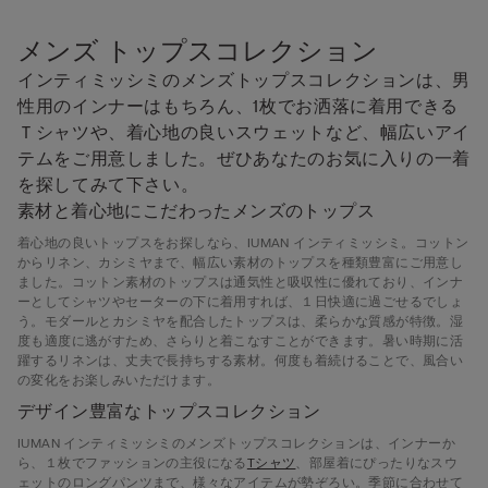
メンズ トップスコレクション
インティミッシミのメンズトップスコレクションは、男
性用のインナーはもちろん、1枚でお洒落に着用できる
Ｔシャツや、着心地の良いスウェットなど、幅広いアイ
テムをご用意しました。ぜひあなたのお気に入りの一着
を探してみて下さい。
素材と着心地にこだわったメンズのトップス
着心地の良いトップスをお探しなら、IUMAN インティミッシミ。コットン
からリネン、カシミヤまで、幅広い素材のトップスを種類豊富にご用意し
ました。コットン素材のトップスは通気性と吸収性に優れており、インナ
ーとしてシャツやセーターの下に着用すれば、１日快適に過ごせるでしょ
う。モダールとカシミヤを配合したトップスは、柔らかな質感が特徴。湿
度も適度に逃がすため、さらりと着こなすことができます。暑い時期に活
躍するリネンは、丈夫で長持ちする素材。何度も着続けることで、風合い
の変化をお楽しみいただけます。
デザイン豊富なトップスコレクション
IUMAN インティミッシミのメンズトップスコレクションは、インナーか
ら、１枚でファッションの主役になる
Tシャツ
、部屋着にぴったりなスウ
ェットのロングパンツまで、様々なアイテムが勢ぞろい。季節に合わせて