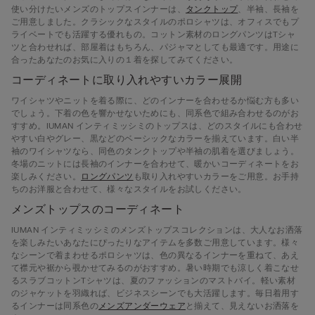
使い分けたいメンズのトップスインナーは、
タンクトップ
、半袖、長袖を
ご用意しました。クラシックなスタイルのポロシャツは、オフィスでもプ
ライベートでも活躍する優れもの。コットン素材のロングパンツはTシャ
ツと合わせれば、部屋着はもちろん、パジャマとしても最適です。用途に
合ったあなたのお気に入りの１着を探してみてください。
コーディネートに取り入れやすいカラー展開
ワイシャツやニットを着る際に、どのインナーを合わせるか悩む方も多い
でしょう。下着の色を響かせないためにも、同系色で組み合わせるのがお
すすめ。IUMAN インティミッシミのトップスは、どのスタイルにも合わせ
やすい白やグレー、黒などのベーシックなカラーを揃えています。白い半
袖のワイシャツなら、同色のタンクトップや半袖の肌着を選びましょう。
冬場のニットには長袖のインナーを合わせて、暖かいコーディネートをお
楽しみください。
ロングパンツ
も取り入れやすいカラーをご用意。お手持
ちのお洋服と合わせて、様々なスタイルをお試しください。
メンズトップスのコーディネート
IUMAN インティミッシミのメンズトップスコレクションは、大人なお洒落
を楽しみたいあなたにぴったりなアイテムを多数ご用意しています。様々
なシーンで着まわせるポロシャツは、色の異なるインナーを重ねて、あえ
て襟元や裾から覗かせてみるのがおすすめ。暑い時期でも涼しく着こなせ
るスラブコットンTシャツは、夏のファッションのマストバイ。軽い素材
のジャケットを羽織れば、ビジネスシーンでも大活躍します。毎日着用す
るインナーは同系色の
メンズアンダーウェア
と揃えて、見えないお洒落を