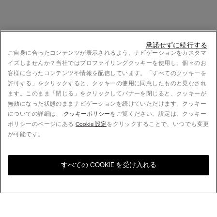
承諾せずに続行する
ご自身に合ったコンテンツが表示されるよう、ナビゲーションをカスタマ
イズしませんか？当社ではプロファイリングクッキーを使用し、個々のお
客様に合ったコンテンツや情報を配信しています。「すべてのクッキーを
許可する」をクリックすると、クッキーの使用に同意したものと見なされ
ます。このまま「閉じる」をクリックしてバナーを閉じると、クッキーが
無効になった状態のままナビゲーションを続けていただけます。クッキー
についての詳細は、
クッキーポリシー
をご覧ください。設定は、クッキー
ポリシーのページにある
Cookie 設定
をクリックすることで、いつでも変更
が可能です。
すべての COOKIE を受け入れる
お住まいの国のオンライン
United States
ストアをご覧ください
並べ替え