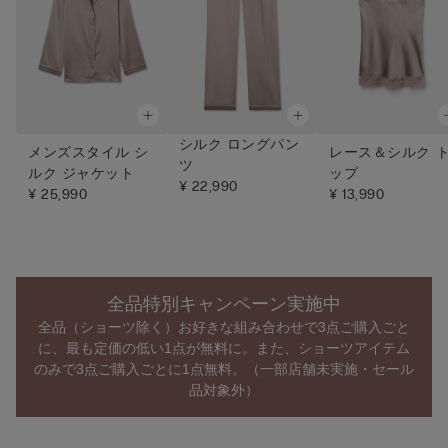
シルク ロングパン
メンズスタイル シ
レース＆シルク 
ツ
ルク ジャケット
ップ
¥ 22,990
¥ 25,990
¥ 13,990
全品特別キャンペーン実施中
全品（ショーツ除く）お好きな組み合わせで3点ご購入ごと
に、最も定価の低い1点が無料に。また、ショーツアイテム
のみで3点ご購入ごとに1点無料。（一部店舗未実施・セール
品対象外）