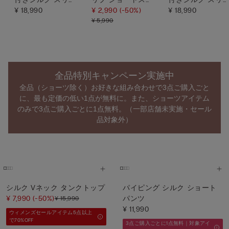
プ
¥ 18,990
ーブ ニット
¥ 2,990
(-50%)
プ
¥ 18,990
¥ 5,990
全品特別キャンペーン実施中
全品（ショーツ除く）お好きな組み合わせで3点ご購入ごと
に、最も定価の低い1点が無料に。また、ショーツアイテム
のみで3点ご購入ごとに1点無料。（一部店舗未実施・セール
品対象外）
シルク Vネック タンクトップ
パイピング シルク ショート
¥ 7,990
(-50%)
パンツ
¥ 15,990
¥ 11,990
ウィメンズセールアイテム5点以上
で70%OFF
3点ご購入ごとに1点無料｜対象アイ