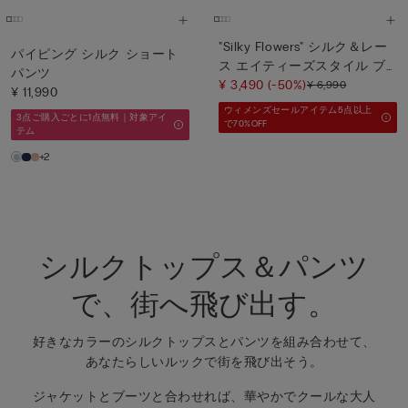
"Silky Flowers" シルク＆レー
パイピング シルク ショート
ス エイティーズスタイル ブ
パンツ
ラジリアンショーツ
¥ 3,490
(-50%)
¥ 6,990
¥ 11,990
ウィメンズセールアイテム5点以上
3点ご購入ごとに1点無料｜対象アイ
で70%OFF
テム
+2
シルクトップス＆パンツ
で、街へ飛び出す。
好きなカラーのシルクトップスとパンツを組み合わせて、
あなたらしいルックで街を飛び出そう。
ジャケットとブーツと合わせれば、華やかでクールな大人