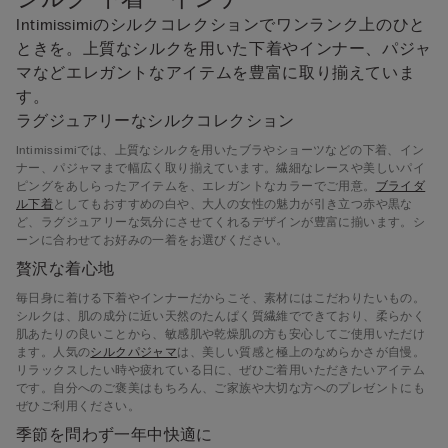
Intimissimiのシルクコレクションでワンランク上のひと
ときを。上質なシルクを用いた下着やインナー、パジャ
マなどエレガントなアイテムを豊富に取り揃えていま
す。
ラグジュアリーなシルクコレクション
Intimissimiでは、上質なシルクを用いたブラやショーツなどの下着、イン
ナー、パジャマまで幅広く取り揃えています。繊細なレースや美しいパイ
ピングをあしらったアイテムを、エレガントなカラーでご用意。
ブライダ
ル下着
としてもおすすめの白や、大人の女性の魅力が引き立つ赤や黒な
ど、ラグジュアリーな気分にさせてくれるデザインが豊富に揃います。シ
ーンに合わせてお好みの一着をお選びください。
贅沢な着心地
毎日身に着ける下着やインナーだからこそ、素材にはこだわりたいもの。
シルクは、肌の成分に近い天然のたんぱく質繊維でできており、柔らかく
肌あたりの良いことから、敏感肌や乾燥肌の方も安心してご使用いただけ
ます。人気の
シルクパジャマ
は、美しい質感と極上のなめらかさが自慢。
リラックスしたい時や疲れている日に、ぜひご着用いただきたいアイテム
です。自分へのご褒美はもちろん、ご家族や大切な方へのプレゼントにも
ぜひご利用ください。
季節を問わず一年中快適に