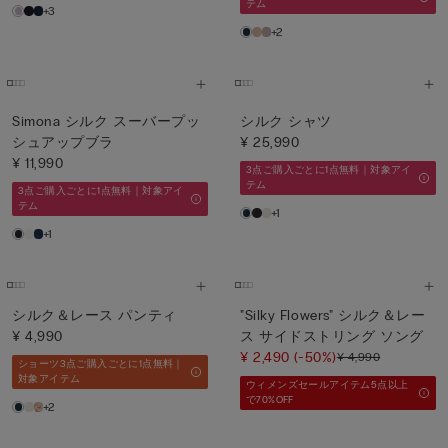
テム
+3
+2
Simona シルク スーバープッ
シルク シャツ
シュアップブラ
¥ 25,990
¥ 11,990
3点ご購入ごとに1点無料｜対象アイ
テム
3点ご購入ごとに1点無料｜対象アイ
テム
+1
+1
シルク＆レース パンティ
"Silky Flowers" シルク＆レー
¥ 4,990
ス サイドストリング ソング
¥ 2,490
(-50%)
¥ 4,990
ショーツ3点ご購入ごとに1点無料｜
対象アイテム
ウィメンズセールアイテム5点以上
で70%OFF
+2