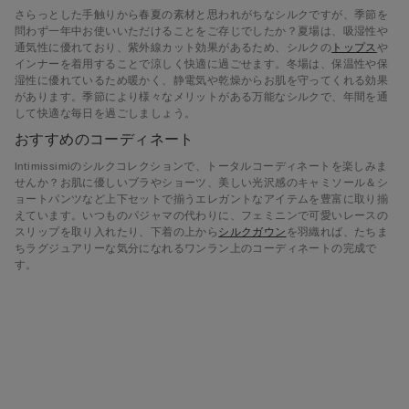
さらっとした手触りから春夏の素材と思われがちなシルクですが、季節を
問わず一年中お使いいただけることをご存じでしたか？夏場は、吸湿性や
通気性に優れており、紫外線カット効果があるため、シルクの
トップス
や
インナーを着用することで涼しく快適に過ごせます。冬場は、保温性や保
湿性に優れているため暖かく、静電気や乾燥からお肌を守ってくれる効果
があります。季節により様々なメリットがある万能なシルクで、年間を通
して快適な毎日を過ごしましょう。
おすすめのコーディネート
Intimissimiのシルクコレクションで、トータルコーディネートを楽しみま
せんか？お肌に優しいブラやショーツ、美しい光沢感のキャミソール＆シ
ョートパンツなど上下セットで揃うエレガントなアイテムを豊富に取り揃
えています。いつものパジャマの代わりに、フェミニンで可愛いレースの
スリップを取り入れたり、下着の上から
シルクガウン
を羽織れば、たちま
ちラグジュアリーな気分になれるワンラン上のコーディネートの完成で
す。