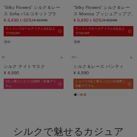
"Silky Flowers" シルク＆レー
"Silky Flowers" シルク＆レー
ス Sofia バルコネットブラ
ス Monica プッシュアップブ
¥ 6,490
(-50%)
ラ
¥ 6,490
(-50%)
¥ 12,990
¥ 12,990
ウィメンズセールアイテム5点以上
ウィメンズセールアイテム5点以上
で70%OFF
で70%OFF
シルク ナイトマスク
シルク＆レース パンティ
¥ 4,990
¥ 4,990
3点ご購入ごとに1点無料｜対象アイ
ショーツ3点ご購入ごとに1点無料｜
テム
対象アイテム
+2
シルクで魅せるカジュア