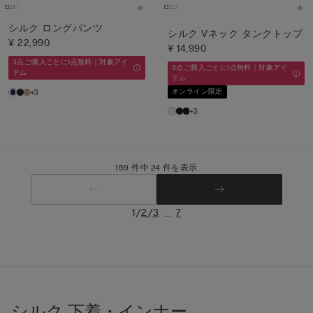
シルク ロングパンツ
シルク Vネック タンクトップ
¥ 22,990
¥ 14,990
3点ご購入ごとに1点無料｜対象アイ
3点ご購入ごとに1点無料｜対象アイ
テム
テム
+3
オンライン限定
+3
159 件中 24 件を表示
/
/
...
1
2
3
7
シルク 下着・インナー