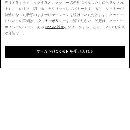
許可する」をクリックすると、クッキーの使用に同意したものと見なされ
ます。このまま「閉じる」をクリックしてバナーを閉じると、クッキーが
無効になった状態のままナビゲーションを続けていただけます。クッキー
についての詳細は、
クッキーポリシー
をご覧ください。設定は、クッキー
ポリシーのページにある
Cookie 設定
をクリックすることで、いつでも変更
が可能です。
すべての COOKIE を受け入れる
お住まいの国のオンライン
United States
ストアをご覧ください
並べ替え
人気順
価格の高い順
My Intimissimi
価格の低い順
新着順
ギフトカード