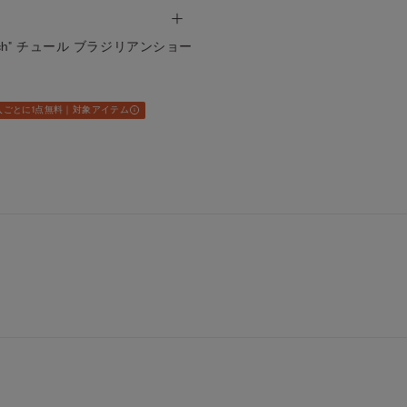
e Touch" チュール ブラジリアンショー
入ごとに1点無料｜対象アイテム