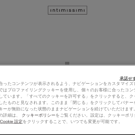
e Touch" パッド入り トライアングルブ
"Invisible Touch" トライアング
承諾せ
¥ 11,990
合ったコンテンツが表示されるよう、ナビゲーションをカスタマイズ
ではプロファイリングクッキーを使用し、個々のお客様に合ったコン
3点ご購入ごとに1点無料｜対象アイテム
しています。「すべてのクッキーを許可する」をクリックすると、ク
1点無料｜対象アイテム
したものと見なされます。このまま「閉じる」をクリックしてバナー
キーが無効になった状態のままナビゲーションを続けていただけます
の詳細は、
クッキーポリシー
をご覧ください。設定は、クッキーポリ
る
Cookie 設定
をクリックすることで、いつでも変更が可能です。
ストラップ チュール ボディスー
"Invisible Touch" バルコネット