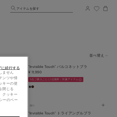
アイテムを探す
並べ替え
ルブラ
"Invisible Touch" バルコネットブラ
ずに続行する
¥ 11,990
しません
テンツや情
3点ご購入ごとに1点無料｜対象アイテム
ッキーの使
を閉じる
。クッキー
シーのペー
ブラ
"Invisible Touch" トライアングルブラ