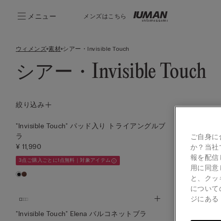
メニュー
メンズはこちら
ウィメンズ
素材
シアー・Invisible Touch
シアー・Invisible Touch
絞り込み
"Invisible Touch" パッド入り トライアングルブ
"Invisibl
ラ
ラ
ご自身に
¥ 11,990
¥ 11,990
か？当社
報を配信
3点ご購入ごとに1点無料｜対象アイテム
3点ご購入ごとに
用に同意
と、クッ
について
ジにあ
"Invisible Touch" Elena バルコネットブラ
スパゲッティ