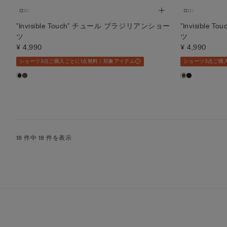
"Invisible Touch" チュール ブラジリアンショー
"Invisibl
ツ
ツ
¥ 4,990
¥ 4,990
ショーツ3点ご購入ごとに1点無料｜対象アイテム
ショーツ3点ご購
18 件中 18 件を表示