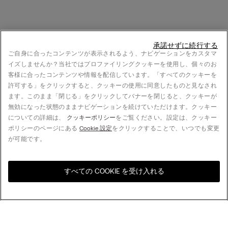
承諾せずに続行する
ご自身に合ったコンテンツが表示されるよう、ナビゲーションをカスタマ
イズしませんか？当社ではプロファイリングクッキーを使用し、個々のお
客様に合ったコンテンツや情報を配信しています。「すべてのクッキーを
許可する」をクリックすると、クッキーの使用に同意したものと見なされ
ます。このまま「閉じる」をクリックしてバナーを閉じると、クッキーが
無効になった状態のままナビゲーションを続けていただけます。クッキー
についての詳細は、
クッキーポリシー
をご覧ください。設定は、クッキー
ポリシーのページにある
Cookie 設定
をクリックすることで、いつでも変更
が可能です。
すべての COOKIE を受け入れる
お住まいの国のオンライン
United States
ストアをご覧ください
並べ替え