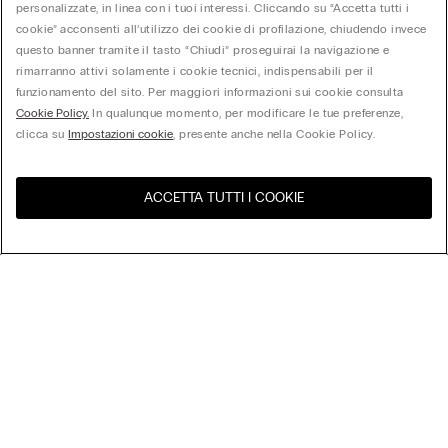
personalizzate, in linea con i tuoi interessi. Cliccando su “Accetta tutti i
cookie” acconsenti all’utilizzo dei cookie di profilazione, chiudendo invece
questo banner tramite il tasto “Chiudi” proseguirai la navigazione e
rimarranno attivi solamente i cookie tecnici, indispensabili per il
funzionamento del sito. Per maggiori informazioni sui cookie consulta
Cookie Policy.
In qualunque momento, per modificare le tue preferenze,
clicca su
Impostazioni cookie
, presente anche nella Cookie Policy.
ACCETTA TUTTI I COOKIE
United States
Visita l'e-store del tuo paese
Ordina per
I più venduti
Prezzo dal più alto al più basso
My Intimissimi
Prezzo dal più basso al più alto
Nuovi Arrivi