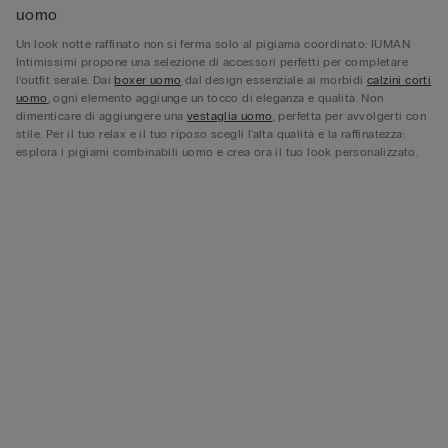
uomo
Un look notte raffinato non si ferma solo al pigiama coordinato: IUMAN
Intimissimi propone una selezione di accessori perfetti per completare
l’outfit serale. Dai
boxer uomo
dal design essenziale ai morbidi
calzini corti
uomo
, ogni elemento aggiunge un tocco di eleganza e qualità. Non
dimenticare di aggiungere una
vestaglia uomo
, perfetta per avvolgerti con
stile. Per il tuo relax e il tuo riposo scegli l'alta qualità e la raffinatezza:
esplora i pigiami combinabili uomo e crea ora il tuo look personalizzato.