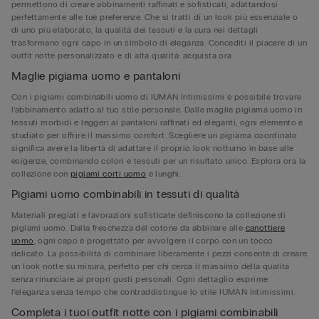
permettono di creare abbinamenti raffinati e sofisticati, adattandosi
perfettamente alle tue preferenze. Che si tratti di un look più essenziale o
di uno più elaborato, la qualità dei tessuti e la cura nei dettagli
trasformano ogni capo in un simbolo di eleganza. Concediti il piacere di un
outfit notte personalizzato e di alta qualità: acquista ora.
Maglie pigiama uomo e pantaloni
Con i pigiami combinabili uomo di IUMAN Intimissimi è possibile trovare
l’abbinamento adatto al tuo stile personale. Dalle maglie pigiama uomo in
tessuti morbidi e leggeri ai pantaloni raffinati ed eleganti, ogni elemento è
studiato per offrire il massimo comfort. Scegliere un pigiama coordinato
significa avere la libertà di adattare il proprio look notturno in base alle
esigenze, combinando colori e tessuti per un risultato unico. Esplora ora la
collezione con
pigiami corti uomo
e lunghi.
Pigiami uomo combinabili in tessuti di qualità
Materiali pregiati e lavorazioni sofisticate definiscono la collezione di
pigiami uomo. Dalla freschezza del cotone da abbinare alle
canottiere
uomo
, ogni capo è progettato per avvolgere il corpo con un tocco
delicato. La possibilità di combinare liberamente i pezzi consente di creare
un look notte su misura, perfetto per chi cerca il massimo della qualità
senza rinunciare ai propri gusti personali. Ogni dettaglio esprime
l’eleganza senza tempo che contraddistingue lo stile IUMAN Intimissimi.
Completa i tuoi outfit notte con i pigiami combinabili