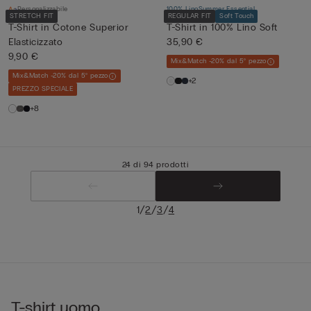
Personalizzabile
100% Lino
Summer Essential
STRETCH FIT
REGULAR FIT
Soft Touch
T-Shirt in Cotone Superior
T-Shirt in 100% Lino Soft
Elasticizzato
35,90 €
9,90 €
Mix&Match -20% dal 5° pezzo
Mix&Match -20% dal 5° pezzo
+2
PREZZO SPECIALE
+8
24 di 94 prodotti
/
/
/
1
2
3
4
T-shirt uomo