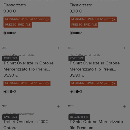
Elasticizzato
Elasticizzato
9,90 €
9,90 €
Mix&Match -20% dal 5° pezzo
Mix&Match -20% dal 5° pezzo
PREZZO SPECIALE
PREZZO SPECIALE
+8
+8
New
Personalizzabile
New
Personalizzabile
OVERSIZE
OVERSIZE
T-Shirt Oversize in Cotone
T-Shirt Oversize in Cotone
Mercerizzato filo Premi...
Mercerizzato filo Premi...
39,90 €
39,90 €
Mix&Match -20% dal 5° pezzo
Mix&Match -20% dal 5° pezzo
+3
+3
New
Personalizzabile
New
OVERSIZE
REGULAR FIT
T-shirt Oversize in 100%
T-Shirt Cotone Mercerizzato
Cotone
filo Premium