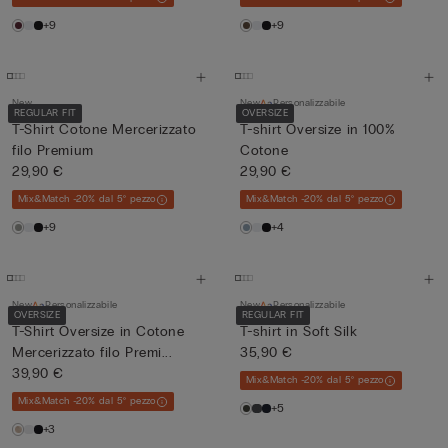
+9
+9
New
New
Personalizzabile
REGULAR FIT
OVERSIZE
T-Shirt Cotone Mercerizzato
T-shirt Oversize in 100%
filo Premium
Cotone
29,90 €
29,90 €
Mix&Match -20% dal 5° pezzo
Mix&Match -20% dal 5° pezzo
+9
+4
New
Personalizzabile
New
Personalizzabile
OVERSIZE
REGULAR FIT
T-Shirt Oversize in Cotone
T-shirt in Soft Silk
Mercerizzato filo Premi...
35,90 €
39,90 €
Mix&Match -20% dal 5° pezzo
Mix&Match -20% dal 5° pezzo
+5
+3