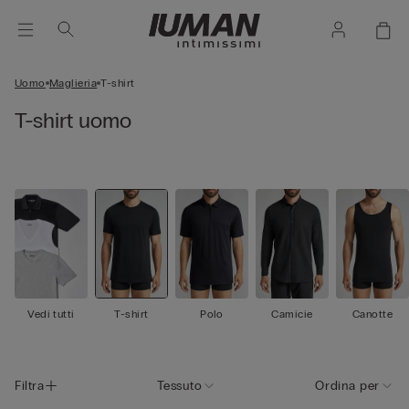
Uomo
Maglieria
T-shirt
T-shirt uomo
Vedi tutti
T-shirt
Polo
Camicie
Canotte
Filtra
Tessuto
Ordina per