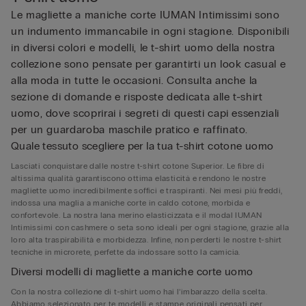
Le magliette a maniche corte IUMAN Intimissimi sono
un indumento immancabile in ogni stagione. Disponibili
in diversi colori e modelli, le t-shirt uomo della nostra
collezione sono pensate per garantirti un look casual e
alla moda in tutte le occasioni. Consulta anche la
sezione di domande e risposte dedicata alle t-shirt
uomo, dove scoprirai i segreti di questi capi essenziali
per un guardaroba maschile pratico e raffinato.
Quale tessuto scegliere per la tua t-shirt cotone uomo
Lasciati conquistare dalle nostre t-shirt cotone Superior. Le fibre di
altissima qualità garantiscono ottima elasticità e rendono le nostre
magliette uomo incredibilmente soffici e traspiranti. Nei mesi più freddi,
indossa una maglia a maniche corte in caldo cotone, morbida e
confortevole. La nostra lana merino elasticizzata e il modal IUMAN
Intimissimi con cashmere o seta sono ideali per ogni stagione, grazie alla
loro alta traspirabilità e morbidezza. Infine, non perderti le nostre t-shirt
tecniche in microrete, perfette da indossare sotto la camicia.
Diversi modelli di magliette a maniche corte uomo
Con la nostra collezione di t-shirt uomo hai l’imbarazzo della scelta.
Abbiamo selezionato per te modelli e stampe originali pensati per