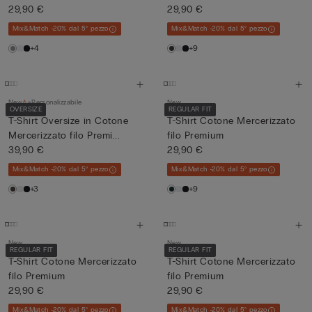
29,90 €
29,90 €
Mix&Match -20% dal 5° pezzo
Mix&Match -20% dal 5° pezzo
+4
+9
New
Personalizzabile
New
OVERSIZE
REGULAR FIT
T-Shirt Oversize in Cotone
T-Shirt Cotone Mercerizzato
Mercerizzato filo Premi...
filo Premium
39,90 €
29,90 €
Mix&Match -20% dal 5° pezzo
Mix&Match -20% dal 5° pezzo
+3
+9
New
New
REGULAR FIT
REGULAR FIT
T-Shirt Cotone Mercerizzato
T-Shirt Cotone Mercerizzato
filo Premium
filo Premium
29,90 €
29,90 €
Mix&Match -20% dal 5° pezzo
Mix&Match -20% dal 5° pezzo