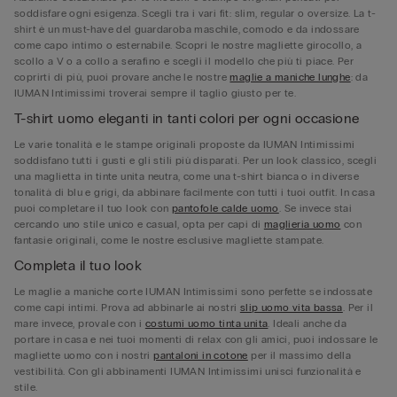
soddisfare ogni esigenza. Scegli tra i vari fit: slim, regular o oversize. La t-
shirt è un must-have del guardaroba maschile, comodo e da indossare
come capo intimo o esternabile. Scopri le nostre magliette girocollo, a
scollo a V o a collo a serafino e scegli il modello che più ti piace. Per
coprirti di più, puoi provare anche le nostre
maglie a maniche lunghe
: da
IUMAN Intimissimi troverai sempre il taglio giusto per te.
T-shirt uomo eleganti in tanti colori per ogni occasione
Le varie tonalità e le stampe originali proposte da IUMAN Intimissimi
soddisfano tutti i gusti e gli stili più disparati. Per un look classico, scegli
una maglietta in tinte unita neutra, come una t-shirt bianca o in diverse
tonalità di blu e grigi, da abbinare facilmente con tutti i tuoi outfit. In casa
puoi completare il tuo look con
pantofole calde uomo
. Se invece stai
cercando uno stile unico e casual, opta per capi di
maglieria uomo
con
fantasie originali, come le nostre esclusive magliette stampate.
Completa il tuo look
Le maglie a maniche corte IUMAN Intimissimi sono perfette se indossate
come capi intimi. Prova ad abbinarle ai nostri
slip uomo vita bassa
. Per il
mare invece, provale con i
costumi uomo tinta unita
. Ideali anche da
portare in casa e nei tuoi momenti di relax con gli amici, puoi indossare le
magliette uomo con i nostri
pantaloni in cotone
per il massimo della
vestibilità. Con gli abbinamenti IUMAN Intimissimi unisci funzionalità e
stile.