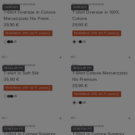
New
Personalizzabile
New
Personalizzabile
OVERSIZE
OVERSIZE
T-Shirt Oversize in Cotone
T-shirt Oversize in 100%
Mercerizzato filo Premi...
Cotone
39,90 €
29,90 €
Mix&Match -20% dal 5° pezzo
Mix&Match -20% dal 5° pezzo
+3
+4
New
Personalizzabile
New
REGULAR FIT
REGULAR FIT
T-shirt in Soft Silk
T-Shirt Cotone Mercerizzato
35,90 €
filo Premium
29,90 €
Mix&Match -20% dal 5° pezzo
Mix&Match -20% dal 5° pezzo
+5
+9
New
Personalizzabile
New
Personalizzabile
STRETCH FIT
STRETCH FIT
T-Shirt in Cotone Superior
T-Shirt in Cotone Superior