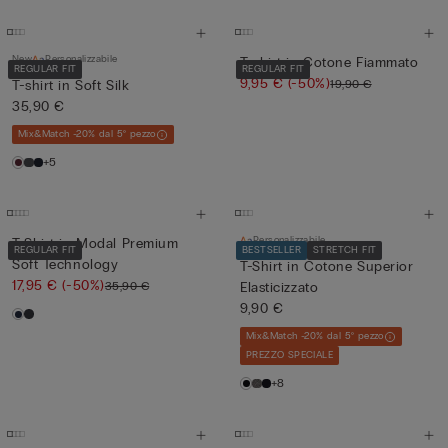
New
Personalizzabile
T-shirt in Cotone Fiammato
REGULAR FIT
REGULAR FIT
9,95 €
(-50%)
19,90 €
T-shirt in Soft Silk
35,90 €
Mix&Match -20% dal 5° pezzo
+5
Personalizzabile
T-Shirt in Modal Premium
REGULAR FIT
BESTSELLER
STRETCH FIT
Soft Technology
T-Shirt in Cotone Superior
17,95 €
(-50%)
35,90 €
Elasticizzato
9,90 €
Mix&Match -20% dal 5° pezzo
PREZZO SPECIALE
+8