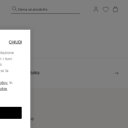
Cerca un prodotto
CHIUDI
ilazione
 i tuoi
i
ai la
Sostenibilità
licy.
In
okie
,
rova un negozio