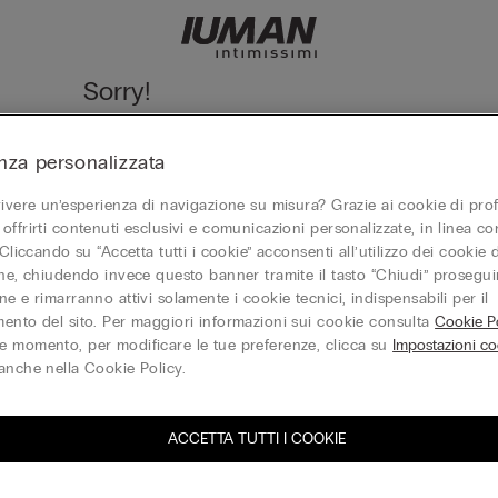
Sorry!
We cannot find the page you are looking for!
nza personalizzata
Vai alla homepage
vivere un’esperienza di navigazione su misura? Grazie ai cookie di prof
offrirti contenuti esclusivi e comunicazioni personalizzate, in linea con
 Cliccando su “Accetta tutti i cookie” acconsenti all’utilizzo dei cookie d
one, chiudendo invece questo banner tramite il tasto “Chiudi” proseguir
Gift Card
e e rimarranno attivi solamente i cookie tecnici, indispensabili per il
ento del sito. Per maggiori informazioni sui cookie consulta
Cookie Po
 momento, per modificare le tue preferenze, clicca su
Impostazioni co
anche nella Cookie Policy.
ACCETTA TUTTI I COOKIE
iti alla newsletter
T