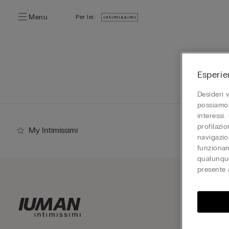
Menu
Per lei:
Esperie
Desideri 
possiamo 
interessi.
profilazi
My Intimissimi
navigazion
funzionam
qualunque
presente 
Iscriv