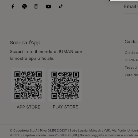
Scarica l’App
Guida 
Scopri tutto il mondo di IUMAN con
Guida al
la nostra app ufficiale.
Guida al
Tessuti
Cura de
© Calzedonia S.p.A | P.iva 02253210237 | Sede Legale: Malcesine (VR), Via Portici Umberto
205310 | Capitale sociale: Euro 212.000.000,00 | Società soggetta a direzione e coordina