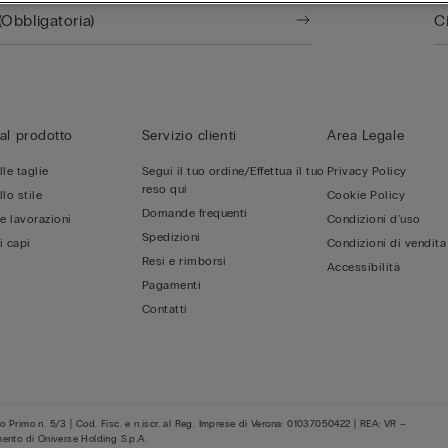
al prodotto
Servizio clienti
Area Legale
le taglie
Segui il tuo ordine/Effettua il tuo
Privacy Policy
reso qui
lo stile
Cookie Policy
Domande frequenti
 e lavorazioni
Condizioni d'uso
Spedizioni
i capi
Condizioni di vendita
Resi e rimborsi
Accessibilità
Pagamenti
Contatti
 Primo n. 5/3 | Cod. Fisc. e n.iscr. al Reg. Imprese di Verona: 01037050422 | REA: VR –
mento di Oniverse Holding S.p.A.