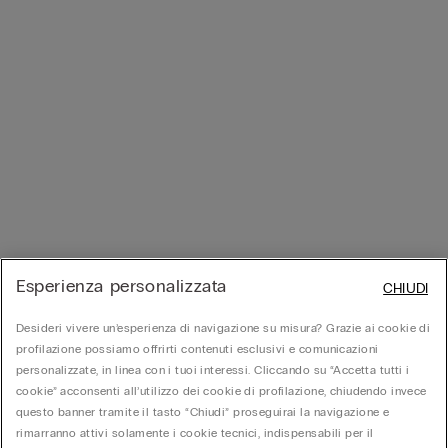
Esperienza personalizzata
CHIUDI
Desideri vivere un’esperienza di navigazione su misura? Grazie ai cookie di
profilazione possiamo offrirti contenuti esclusivi e comunicazioni
personalizzate, in linea con i tuoi interessi. Cliccando su “Accetta tutti i
cookie” acconsenti all’utilizzo dei cookie di profilazione, chiudendo invece
questo banner tramite il tasto “Chiudi” proseguirai la navigazione e
rimarranno attivi solamente i cookie tecnici, indispensabili per il