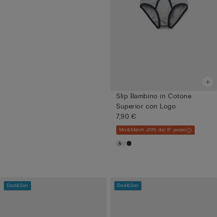
Slip Bambino in Cotone
Superior con Logo
7,90 €
Mix&Match -20% dal 5° pezzo
Dad&Son
Dad&Son