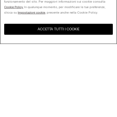
funzionamento del sito. Per maggiori informazioni sui cookie consulta
Cookie Policy.
In qualunque momento, per modificare le tue preferenze,
clicca su
Impostazioni cookie
, presente anche nella Cookie Policy.
ACCETTA TUTTI I COOKIE
United States
Visita l'e-store del tuo paese
Ordina per
I più venduti
Prezzo dal più alto al più basso
My Intimissimi
Prezzo dal più basso al più alto
Nuovi Arrivi
Gift Card