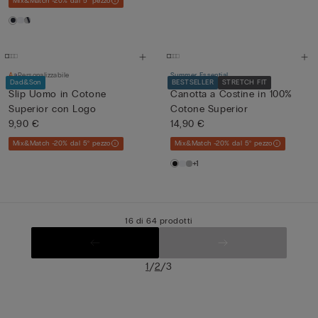
Mix&Match -20% dal 5° pezzo
Personalizzabile
Summer Essential
Dad&Son
BESTSELLER
STRETCH FIT
Slip Uomo in Cotone
Canotta a Costine in 100%
Superior con Logo
Cotone Superior
9,90 €
14,90 €
Mix&Match -20% dal 5° pezzo
Mix&Match -20% dal 5° pezzo
+1
16 di 64 prodotti
/
/
1
2
3