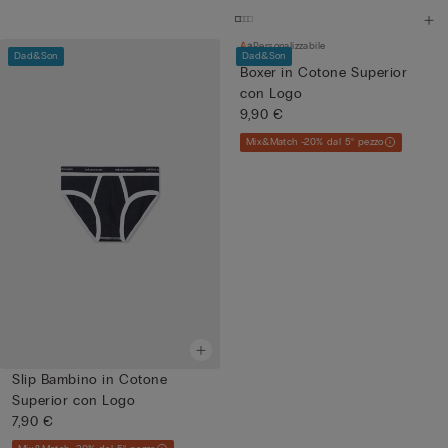
Personalizzabile
Dad&Son
Dad&Son
Boxer in Cotone Superior
con Logo
9,90 €
Mix&Match -20% dal 5° pezzo
Slip Bambino in Cotone
Superior con Logo
7,90 €