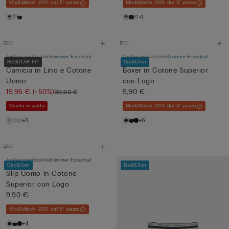
Mix&Match -20% dal 5° pezzo
Mix&Match -20% dal 5° pezzo
+1
Personalizzabile
Summer Essential
Personalizzabile
Summer Essential
REGULAR FIT
Dad&Son
Camicia in Lino e Cotone
Boxer in Cotone Superior
Uomo
con Logo
19,95 €
(-50%)
9,90 €
39,90 €
Novità in saldo
Mix&Match -20% dal 5° pezzo
+3
+6
Personalizzabile
Summer Essential
Dad&Son
Dad&Son
Slip Uomo in Cotone
Superior con Logo
9,90 €
Mix&Match -20% dal 5° pezzo
+4