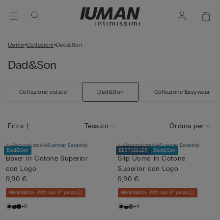
Uomo
Collezioni
Dad&Son
Dad&Son
Collezione estate
Dad&Son
Collezione Easywear
Filtra
Tessuto
Ordina per
Personalizzabile
Summer Essential
Personalizzabile
Summer Essential
Dad&Son
BESTSELLER
Dad&Son
Boxer in Cotone Superior
Slip Uomo in Cotone
con Logo
Superior con Logo
9,90 €
9,90 €
Mix&Match -20% dal 5° pezzo
Mix&Match -20% dal 5° pezzo
+6
+4