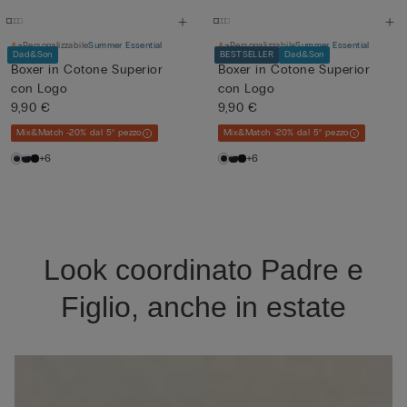
Personalizzabile
Summer Essential
Personalizzabile
Summer Essential
Dad&Son
BESTSELLER
Dad&Son
Boxer in Cotone Superior
Boxer in Cotone Superior
con Logo
con Logo
9,90 €
9,90 €
Mix&Match -20% dal 5° pezzo
Mix&Match -20% dal 5° pezzo
+6
+6
Look coordinato Padre e
Figlio, anche in estate