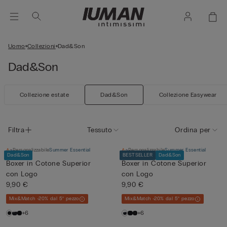
Uomo
Collezioni
Dad&Son
Dad&Son
Collezione estate
Dad&Son
Collezione Easywear
Filtra
Tessuto
Ordina per
Personalizzabile
Summer Essential
Personalizzabile
Summer Essential
Dad&Son
BESTSELLER
Dad&Son
Boxer in Cotone Superior
Boxer in Cotone Superior
con Logo
con Logo
9,90 €
9,90 €
Mix&Match -20% dal 5° pezzo
Mix&Match -20% dal 5° pezzo
+6
+6