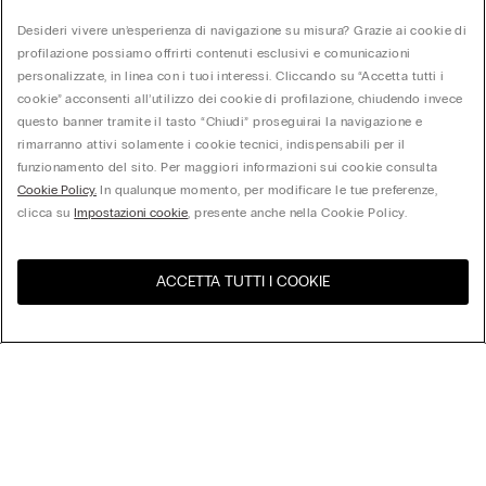
Desideri vivere un’esperienza di navigazione su misura? Grazie ai cookie di
profilazione possiamo offrirti contenuti esclusivi e comunicazioni
personalizzate, in linea con i tuoi interessi. Cliccando su “Accetta tutti i
cookie” acconsenti all’utilizzo dei cookie di profilazione, chiudendo invece
questo banner tramite il tasto “Chiudi” proseguirai la navigazione e
rimarranno attivi solamente i cookie tecnici, indispensabili per il
funzionamento del sito. Per maggiori informazioni sui cookie consulta
Cookie Policy.
In qualunque momento, per modificare le tue preferenze,
clicca su
Impostazioni cookie
, presente anche nella Cookie Policy.
ACCETTA TUTTI I COOKIE
United States
Visita l'e-store del tuo paese
Ordina per
I più venduti
Prezzo dal più alto al più basso
Prezzo dal più basso al più alto
Costume Boxer Mare Bambino con Ricamo