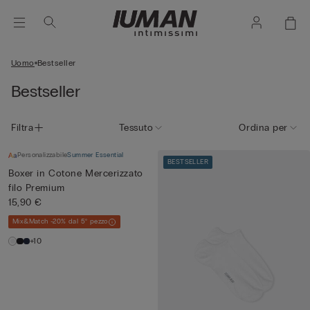
Uomo
Bestseller
Bestseller
Filtra
Tessuto
Ordina per
Personalizzabile
Summer Essential
BESTSELLER
Boxer in Cotone Mercerizzato
filo Premium
15,90 €
Mix&Match -20% dal 5° pezzo
+10