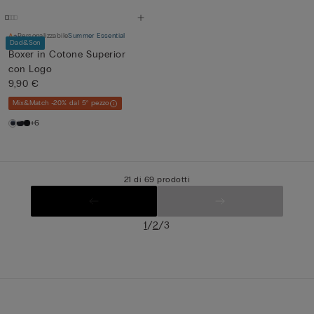
Personalizzabile
Summer Essential
Dad&Son
Boxer in Cotone Superior
con Logo
9,90 €
Mix&Match -20% dal 5° pezzo
+6
21 di 69 prodotti
/
/
1
2
3