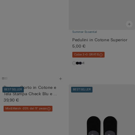
Summer Essential
Pedulini in Cotone Superior
5,00 €
Calze 3+3 GRATIS
+1
Pigiama Corto in Cotone e
BESTSELLER
BESTSELLER
Tela Stampa Check Blu e ...
39,90 €
Mix&Match -20% dal 5° pezzo