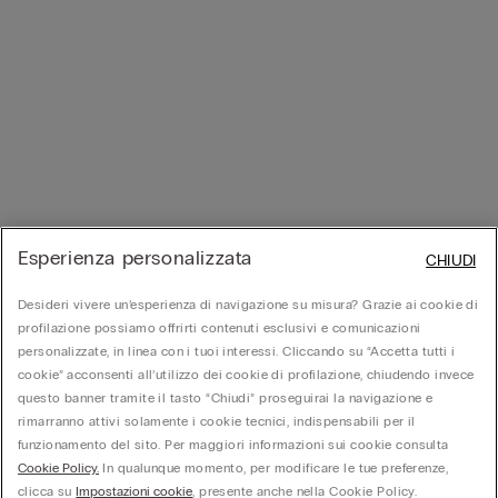
Esperienza personalizzata
CHIUDI
Desideri vivere un’esperienza di navigazione su misura? Grazie ai cookie di
profilazione possiamo offrirti contenuti esclusivi e comunicazioni
personalizzate, in linea con i tuoi interessi. Cliccando su “Accetta tutti i
cookie” acconsenti all’utilizzo dei cookie di profilazione, chiudendo invece
questo banner tramite il tasto “Chiudi” proseguirai la navigazione e
rimarranno attivi solamente i cookie tecnici, indispensabili per il
funzionamento del sito. Per maggiori informazioni sui cookie consulta
Cookie Policy.
In qualunque momento, per modificare le tue preferenze,
clicca su
Impostazioni cookie
, presente anche nella Cookie Policy.