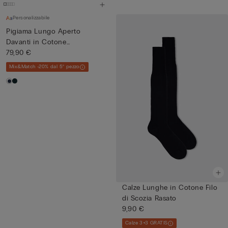
Personalizzabile
Pigiama Lungo Aperto
Davanti in Cotone
Mercerizzat...
79,90 €
Mix&Match -20% dal 5° pezzo
Calze Lunghe in Cotone Filo
di Scozia Rasato
9,90 €
Calze 3+3 GRATIS