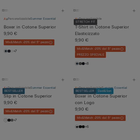
Personalizzabile
Summer Essential
Personalizzabile
STRETCH FIT
Boxer in Cotone Superior
T-Shirt in Cotone Superior
9,90 €
Elasticizzato
9,90 €
Mix&Match -20% dal 5° pezzo
Mix&Match -20% dal 5° pezzo
+7
PREZZO SPECIALE
+8
Personalizzabile
Summer Essential
Personalizzabile
Summer Essential
BESTSELLER
BESTSELLER
Dad&Son
Slip in Cotone Superior
Boxer in Cotone Superior
9,90 €
con Logo
9,90 €
Mix&Match -20% dal 5° pezzo
Mix&Match -20% dal 5° pezzo
+7
+6