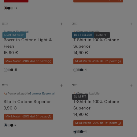
+3
Summer Essential
Personalizzabile
LIGHT&FRESH
BESTSELLER
SLIM FIT
Boxer in Cotone Light &
T-Shirt in 100% Cotone
Fresh
Superior
15,90 €
14,90 €
Mix&Match -20% dal 5° pezzo
Mix&Match -20% dal 5° pezzo
+5
+4
Personalizzabile
Summer Essential
Personalizzabile
SLIM FIT
Slip in Cotone Superior
T-Shirt in 100% Cotone
9,90 €
Superior
14,90 €
Mix&Match -20% dal 5° pezzo
Mix&Match -20% dal 5° pezzo
+7
+4