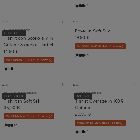
+4
Personalizzabile
Boxer in Soft Silk
STRETCH FIT
19,90 €
T-shirt con Scollo a V in
Cotone Superior Elastici...
Mix&Match -20% dal 5° pezzo
14,90 €
+5
Mix&Match -20% dal 5° pezzo
New
Personalizzabile
Personalizzabile
REGULAR FIT
OVERSIZE
T-shirt in Soft Silk
T-shirt Oversize in 100%
35,90 €
Cotone
29,90 €
Mix&Match -20% dal 5° pezzo
Mix&Match -20% dal 5° pezzo
+5
+4