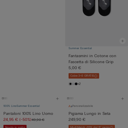
Summer Essential
Fantasmini in Cotone con
Fascetta di Silicone Grip
5,00 €
Calze 3+3 GRATIS
+2
100% Lino
Summer Essential
Personalizzabile
Pantaloni 100% Lino Uomo
Pigiama Lungo in Seta
24,95 €
(-50%)
249,90 €
49,90 €
Novità in saldo
Mix&Match -20% dal 5° pezzo