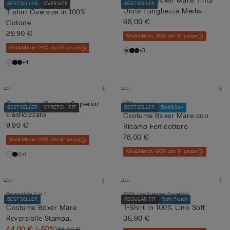
Costume Boxer Mare Tinta
BESTSELLER
OVERSIZE
BESTSELLER
Unita Lunghezza Media
T-shirt Oversize in 100%
68,00 €
Cotone
29,90 €
Mix&Match -20% dal 5° pezzo
Mix&Match -20% dal 5° pezzo
+3
+4
New
Canotta in Cotone Superior
BESTSELLER
STRETCH FIT
BESTSELLER
Dad&Son
Elasticizzato
Costume Boxer Mare con
9,90 €
Ricamo Fenicottero
78,00 €
Mix&Match -20% dal 5° pezzo
Mix&Match -20% dal 5° pezzo
+1
Reversibile 2 in 1
100% Lino
Summer Essential
BESTSELLER
REGULAR FIT
Soft Touch
Costume Boxer Mare
T-Shirt in 100% Lino Soft
Reversibile Stampa
35,90 €
Multicolore ...
44,00 €
(-50%)
88,00 €