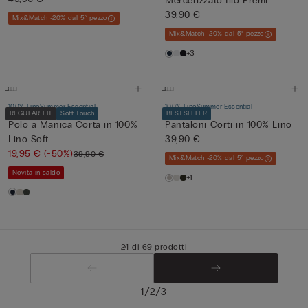
Mercerizzato filo Premi...
39,90 €
Mix&Match -20% dal 5° pezzo
Mix&Match -20% dal 5° pezzo
+3
100% Lino
Summer Essential
100% Lino
Summer Essential
REGULAR FIT
Soft Touch
BESTSELLER
Polo a Manica Corta in 100%
Pantaloni Corti in 100% Lino
Lino Soft
39,90 €
19,95 €
(-50%)
39,90 €
Mix&Match -20% dal 5° pezzo
Novità in saldo
+1
24 di 69 prodotti
/
/
1
2
3