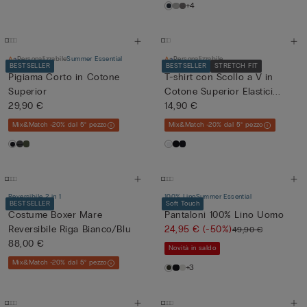
+4
Personalizzabile
Summer Essential
Personalizzabile
BESTSELLER
BESTSELLER
STRETCH FIT
Pigiama Corto in Cotone
T-shirt con Scollo a V in
Superior
Cotone Superior Elastici...
29,90 €
14,90 €
Mix&Match -20% dal 5° pezzo
Mix&Match -20% dal 5° pezzo
Reversibile 2 in 1
100% Lino
Summer Essential
BESTSELLER
Soft Touch
Costume Boxer Mare
Pantaloni 100% Lino Uomo
Reversibile Riga Bianco/Blu
24,95 €
(-50%)
49,90 €
88,00 €
Novità in saldo
Mix&Match -20% dal 5° pezzo
+3