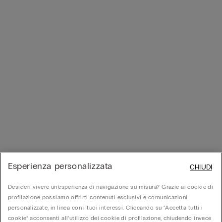
Esperienza personalizzata
CHIUDI
Desideri vivere un’esperienza di navigazione su misura? Grazie ai cookie di
profilazione possiamo offrirti contenuti esclusivi e comunicazioni
personalizzate, in linea con i tuoi interessi. Cliccando su “Accetta tutti i
cookie” acconsenti all’utilizzo dei cookie di profilazione, chiudendo invece