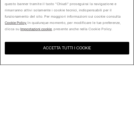
questo banner tramite il tasto “Chiudi” proseguirai la navigazione e
rimarranno attivi solamente i cookie tecnici, indispensabili per il
funzionamento del sito. Per maggiori informazioni sui cookie consulta
Cookie Policy.
In qualunque momento, per modificare le tue preferenze,
clicca su
Impostazioni cookie
, presente anche nella Cookie Policy.
ACCETTA TUTTI I COOKIE
United States
Visita l'e-store del tuo paese
Ordina per
I più venduti
Prezzo dal più alto al più basso
My Intimissimi
Prezzo dal più basso al più alto
Nuovi Arrivi
Gift Card