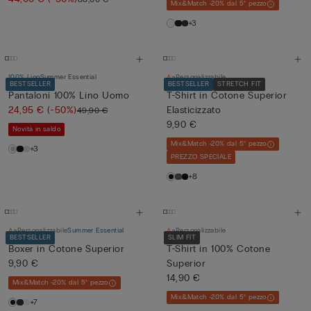
Mix&Match -20% dal 5° pezzo
+3
100% Lino
Summer Essential
Personalizzabile
BESTSELLER
BESTSELLER
STRETCH FIT
Pantaloni 100% Lino Uomo
T-Shirt in Cotone Superior
24,95 €
(-50%)
Elasticizzato
49,90 €
9,90 €
Novità in saldo
Mix&Match -20% dal 5° pezzo
+3
PREZZO SPECIALE
+8
Personalizzabile
Summer Essential
Personalizzabile
BESTSELLER
SLIM FIT
Boxer in Cotone Superior
T-Shirt in 100% Cotone
9,90 €
Superior
14,90 €
Mix&Match -20% dal 5° pezzo
Mix&Match -20% dal 5° pezzo
+7