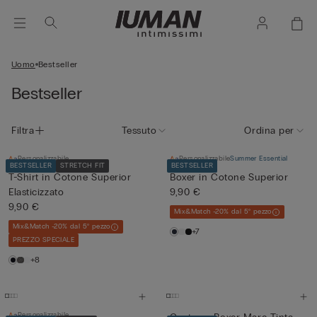
Uomo
Bestseller
Bestseller
Filtra
Tessuto
Ordina per
Personalizzabile
Personalizzabile
Summer Essential
BESTSELLER
STRETCH FIT
BESTSELLER
T-Shirt in Cotone Superior
Boxer in Cotone Superior
Elasticizzato
9,90 €
9,90 €
Mix&Match -20% dal 5° pezzo
Mix&Match -20% dal 5° pezzo
+7
PREZZO SPECIALE
+8
Personalizzabile