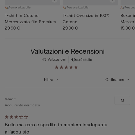
Personalizzabile
Personalizzabile
Persona
T-shirt in Cotone
T-shirt Oversize in 100%
Boxer 
Mercerizzato filo Premium
Cotone
Merceri
29,90 €
29,90 €
15,90 
Valutazioni e Recensioni
43 Valutazioni
4,9
su 5 stelle
Filtra
Ordina per
fabio f
M
Acquirente verificato
Valutato
Bello ma caro e spedito in maniera inadeguata
3
all’acquisto
su