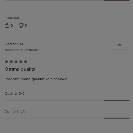
4 giu 2026
0
0
Gaetano M
XL
Acquirente verificato
Valutato
Ottima qualità
5
su
Prodotto molto qualitativo e comodo
5
Qualità
:
5/5
Comfort
:
5/5