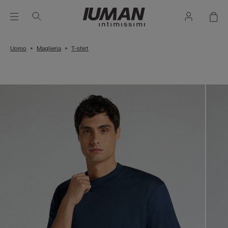
Uomo
Maglieria
T-shirt