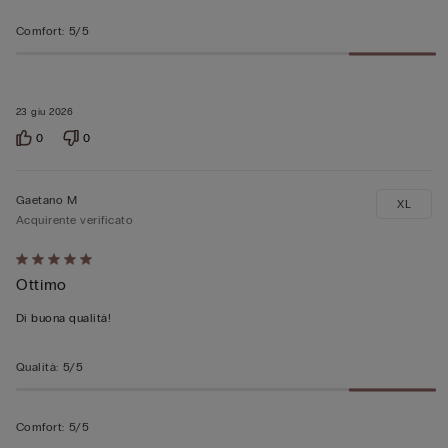
Comfort
:
5/5
23 giu 2026
0
0
Gaetano M
XL
Acquirente verificato
Valutato
Ottimo
5
su
Di buona qualità!
5
Qualità
:
5/5
Comfort
:
5/5