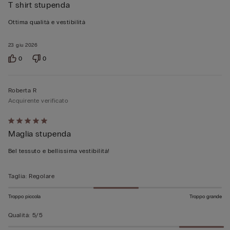
T shirt stupenda
5
su
Ottima qualità e vestibilità
5
23 giu 2026
0
0
Roberta R
Acquirente verificato
Valutato
Maglia stupenda
5
su
Bel tessuto e bellissima vestibilità!
5
Taglia
:
Regolare
Troppo piccola
Troppo grande
Qualità
:
5/5