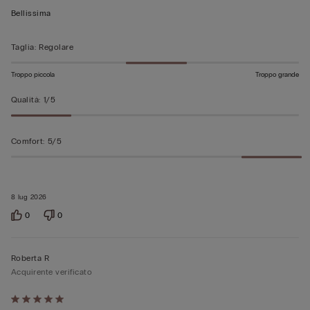
su
Bellissima
5
Taglia
:
Regolare
Troppo piccola
Troppo grande
Qualità
:
1/5
Comfort
:
5/5
8 lug 2026
0
0
Roberta R
Acquirente verificato
Valutato