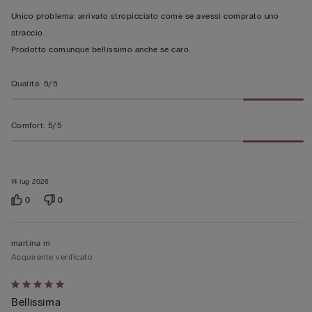
5
Unico problema: arrivato stropicciato come se avessi comprato uno
straccio.
Prodotto comunque bellissimo anche se caro.
Qualità
:
5/5
Comfort
:
5/5
14 lug 2026
0
0
martina m
Acquirente verificato
Valutato
Bellissima
5