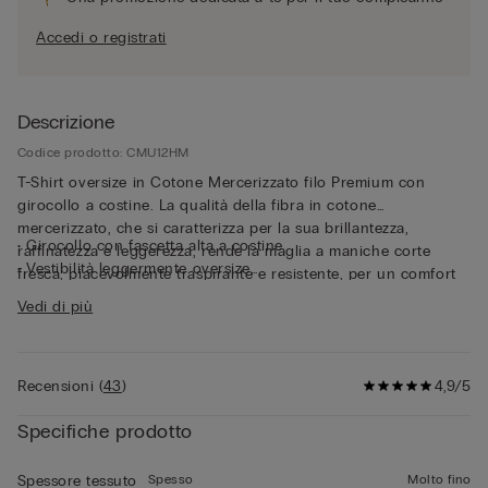
Accedi o registrati
Descrizione
Codice prodotto: CMU12HM
T-Shirt oversize in Cotone Mercerizzato filo Premium con
girocollo a costine. La qualità della fibra in cotone
mercerizzato, che si caratterizza per la sua brillantezza,
• Girocollo con fascetta alta a costine
raffinatezza e leggerezza, rende la maglia a maniche corte
• Vestibilità leggermente oversize
fresca, piacevolmente traspirante e resistente, per un comfort
• Il modello è alto 185 cm e indossa la taglia L
impeccabile a contatto con la pelle. Il tessuto sottile e il fit
Vedi di più
rilassato rendono questa maglia a maniche corte perfetta come
capo esternabile, anche nelle giornate più calde.
Recensioni
(
43
)
4,9/5
Specifiche prodotto
Spesso
Molto fino
Spessore tessuto