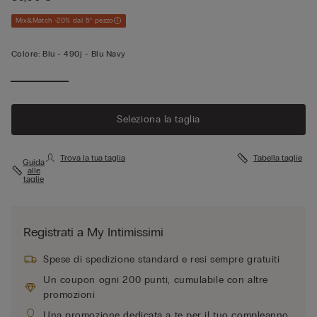
Mix&Match -20% dal 5° pezzo
Colore:
Blu -
490j - Blu Navy
Seleziona la taglia
Trova la tua taglia
Tabella taglie
Guida
alle
taglie
Registrati a My Intimissimi
Spese di spedizione standard e resi sempre gratuiti
Un coupon ogni 200 punti, cumulabile con altre
promozioni
Una promozione dedicata a te per il tuo compleanno