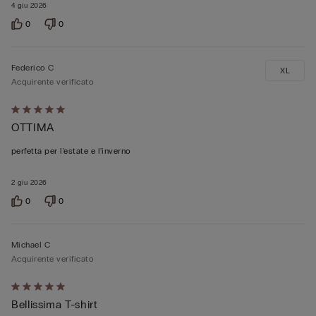
4 giu 2026
0
0
Federico C
XL
Acquirente verificato
Valutato
OTTIMA
5
su
perfetta per l'estate e l'inverno
5
2 giu 2026
0
0
Michael C
Acquirente verificato
Valutato
Bellissima T-shirt
5