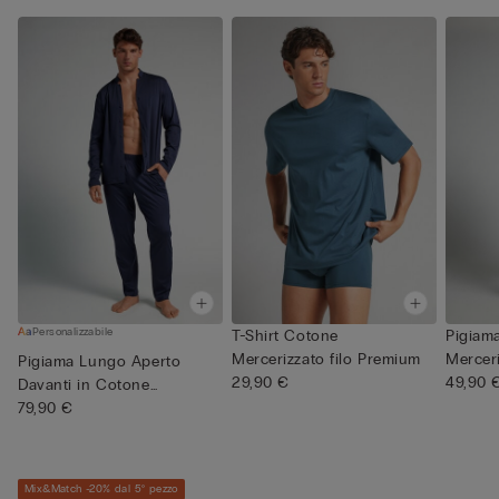
Personalizzabile
T-Shirt Cotone
Pigiam
Mercerizzato filo Premium
Merceri
Pigiama Lungo Aperto
29,90 €
49,90 
Davanti in Cotone
Mercerizzat...
79,90 €
Mix&Match -20% dal 5° pezzo