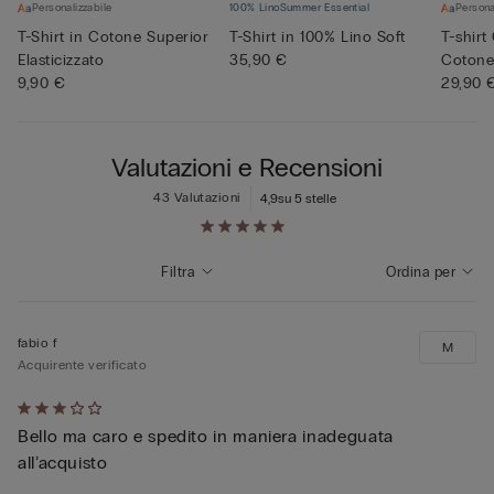
Personalizzabile
100% Lino
Summer Essential
Persona
T-Shirt in Cotone Superior
T-Shirt in 100% Lino Soft
T-shirt
Elasticizzato
35,90 €
Coton
9,90 €
29,90 
Valutazioni e Recensioni
43 Valutazioni
4,9
su 5 stelle
Filtra
Ordina per
fabio f
M
Acquirente verificato
Valutato
Bello ma caro e spedito in maniera inadeguata
3
all’acquisto
su
5