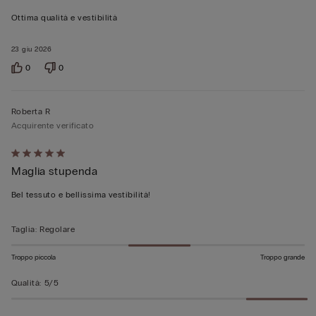
su
Ottima qualità e vestibilità
5
23 giu 2026
0
0
Roberta R
Acquirente verificato
Valutato
Maglia stupenda
5
su
Bel tessuto e bellissima vestibilità!
5
Taglia
:
Regolare
Troppo piccola
Troppo grande
Qualità
:
5/5