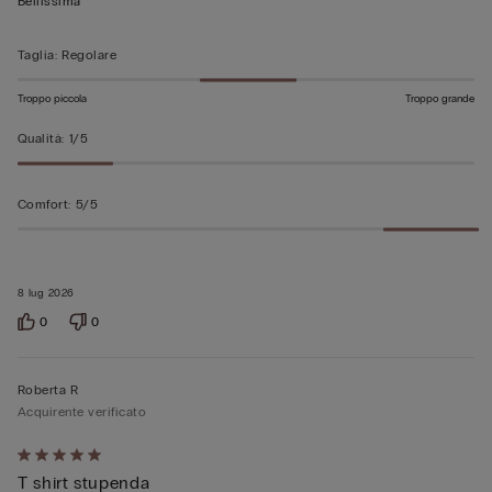
Bellissima
5
Taglia
:
Regolare
Troppo piccola
Troppo grande
Qualità
:
1/5
Comfort
:
5/5
8 lug 2026
0
0
Roberta R
Acquirente verificato
Valutato
T shirt stupenda
5