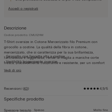
Accedi o registrati
Descrizione
Codice prodotto: CMU12HM
T-Shirt oversize in Cotone Mercerizzato filo Premium con
girocollo a costine. La qualità della fibra in cotone
mercerizzato, che si caratterizza per la sua brillantezza,
• Girocollo con fascetta alta a costine
raffinatezza e leggerezza, rende la maglia a maniche corte
• Vestibilità leggermente oversize
fresca, piacevolmente traspirante e resistente, per un comfort
• Il modello è alto 185 cm e indossa la taglia L
impeccabile a contatto con la pelle. Il tessuto sottile e il fit
Vedi di più
rilassato rendono questa maglia a maniche corte perfetta come
capo esternabile, anche nelle giornate più calde.
Recensioni
(
43
)
4,9/5
Specifiche prodotto
Spesso
Molto fino
Spessore tessuto