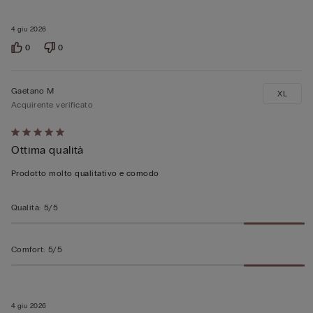
4 giu 2026
0
0
Gaetano M
XL
Acquirente verificato
Valutato
Ottima qualità
5
su
Prodotto molto qualitativo e comodo
5
Qualità
:
5/5
Comfort
:
5/5
4 giu 2026