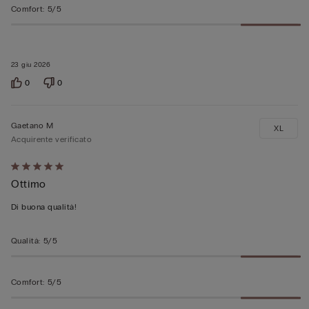
Comfort
:
5/5
23 giu 2026
0
0
Gaetano M
XL
Acquirente verificato
Valutato
Ottimo
5
su
Di buona qualità!
5
Qualità
:
5/5
Comfort
:
5/5