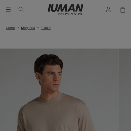
Uomo
Maglieria
T-shirt