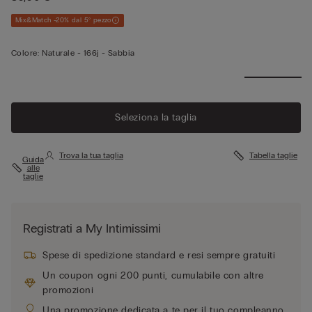
Mix&Match -20% dal 5° pezzo
Colore:
Naturale -
166j - Sabbia
Seleziona la taglia
Trova la tua taglia
Tabella taglie
Guida
alle
taglie
Registrati a My Intimissimi
Spese di spedizione standard e resi sempre gratuiti
Un coupon ogni 200 punti, cumulabile con altre
promozioni
Una promozione dedicata a te per il tuo compleanno