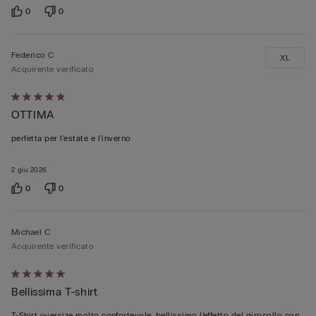
0
0
Federico C
XL
Acquirente verificato
Valutato
OTTIMA
5
su
perfetta per l'estate e l'inverno
5
2 giu 2026
0
0
Michael C
Acquirente verificato
Valutato
Bellissima T-shirt
5
su
T-Shirt oversize molto confortevole, bellissimo l’effetto del girocollo con