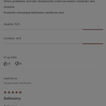
Unico problema: arrivato stropicciato come se avessi comprato uno
straccio.
Prodotto comunque bellissimo anche se caro.
Qualità
:
5/5
Comfort
:
5/5
14 lug 2026
0
0
martina m
Acquirente verificato
Valutato
Bellissima
5
su