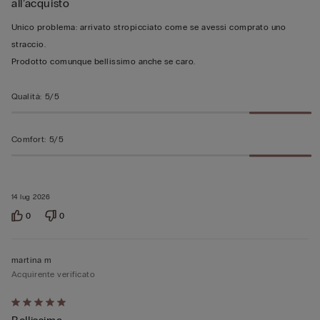
all’acquisto
su
5
Unico problema: arrivato stropicciato come se avessi comprato uno
straccio.
Prodotto comunque bellissimo anche se caro.
Qualità
:
5/5
Comfort
:
5/5
14 lug 2026
0
0
martina m
Acquirente verificato
Valutato