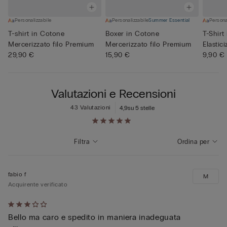
Personalizzabile
Personalizzabile
Summer Essential
Persona
T-shirt in Cotone
Boxer in Cotone
T-Shirt
Mercerizzato filo Premium
Mercerizzato filo Premium
Elastic
29,90 €
15,90 €
9,90 €
Valutazioni e Recensioni
43 Valutazioni
4,9
su 5 stelle
Filtra
Ordina per
fabio f
M
Acquirente verificato
Valutato
Bello ma caro e spedito in maniera inadeguata
3