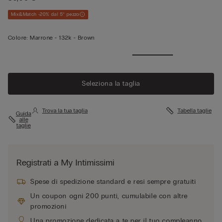
Mix&Match -20% dal 5° pezzo
Colore:
Marrone -
132k - Brown
Seleziona la taglia
Trova la tua taglia
Tabella taglie
Guida
alle
taglie
Registrati a My Intimissimi
Spese di spedizione standard e resi sempre gratuiti
Un coupon ogni 200 punti, cumulabile con altre
promozioni
Una promozione dedicata a te per il tuo compleanno