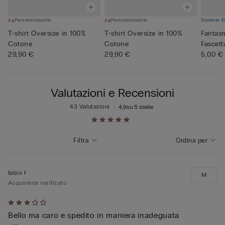
Personalizzabile
Personalizzabile
Summer Es
T-shirt Oversize in 100%
T-shirt Oversize in 100%
Fantas
Cotone
Cotone
Fascett
29,90 €
29,90 €
5,00 €
Valutazioni e Recensioni
43 Valutazioni
4,9
su 5 stelle
Filtra
Ordina per
fabio f
M
Acquirente verificato
Valutato
Bello ma caro e spedito in maniera inadeguata
3