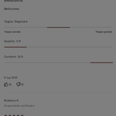
Bellissima
5
su
Bellissima
5
Taglia
:
Regolare
Troppo piccola
Troppo grande
Qualità
:
1/5
Comfort
:
5/5
8 lug 2026
0
0
Roberta R
Acquirente verificato