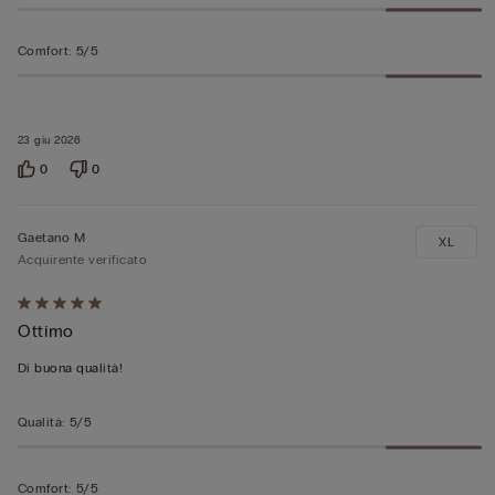
Comfort
:
5/5
23 giu 2026
0
0
Gaetano M
XL
Acquirente verificato
Valutato
Ottimo
5
su
Di buona qualità!
5
Qualità
:
5/5
Comfort
:
5/5