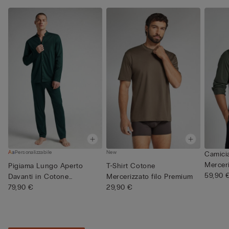
Personalizzabile
New
Camici
Mercer
Pigiama Lungo Aperto
T-Shirt Cotone
filo P...
59,90 
Davanti in Cotone
Mercerizzato filo Premium
Mercerizzat...
79,90 €
29,90 €