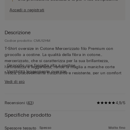
Accedi o registrati
Descrizione
Codice prodotto: CMU12HM
T-Shirt oversize in Cotone Mercerizzato filo Premium con
girocollo a costine. La qualità della fibra in cotone
mercerizzato, che si caratterizza per la sua brillantezza,
• Girocollo con fascetta alta a costine
raffinatezza e leggerezza, rende la maglia a maniche corte
• Vestibilità leggermente oversize
fresca, piacevolmente traspirante e resistente, per un comfort
• Il modello è alto 185 cm e indossa la taglia L
impeccabile a contatto con la pelle. Il tessuto sottile e il fit
Vedi di più
rilassato rendono questa maglia a maniche corte perfetta come
capo esternabile, anche nelle giornate più calde.
Recensioni
(
43
)
4,9/5
Specifiche prodotto
Spesso
Molto fino
Spessore tessuto