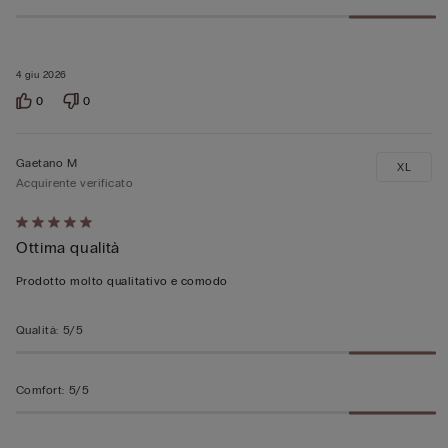
4 giu 2026
0
0
Gaetano M
XL
Acquirente verificato
Valutato
Ottima qualità
5
su
Prodotto molto qualitativo e comodo
5
Qualità
:
5/5
Comfort
:
5/5