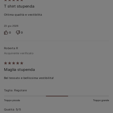
Valutato
T shirt stupenda
5
su
Ottima qualità e vestibilità
5
23 giu 2026
0
0
Roberta R
Acquirente verificato
Valutato
Maglia stupenda
5
su
Bel tessuto e bellissima vestibilità!
5
Taglia
:
Regolare
Troppo piccola
Troppo grande
Qualità
:
5/5