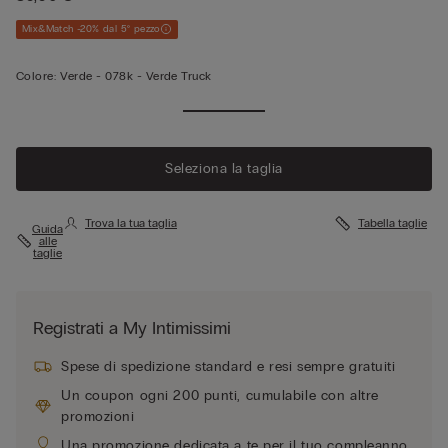
Mix&Match -20% dal 5° pezzo
Colore:
Verde -
078k - Verde Truck
Seleziona la taglia
Trova la tua taglia
Tabella taglie
Guida
alle
taglie
Registrati a My Intimissimi
Spese di spedizione standard e resi sempre gratuiti
Un coupon ogni 200 punti, cumulabile con altre
promozioni
Una promozione dedicata a te per il tuo compleanno