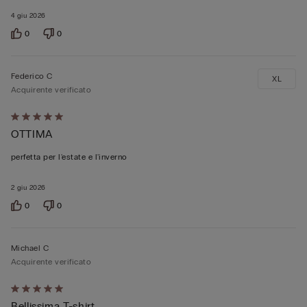
4 giu 2026
0
0
Federico C
XL
Acquirente verificato
Valutato
OTTIMA
5
su
perfetta per l'estate e l'inverno
5
2 giu 2026
0
0
Michael C
Acquirente verificato
Valutato
Bellissima T-shirt