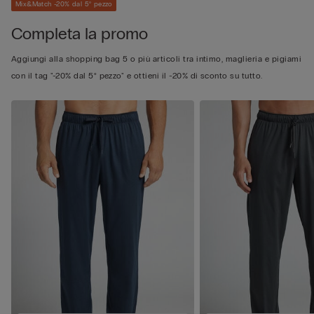
Mix&Match -20% dal 5° pezzo
Completa la promo
Aggiungi alla shopping bag 5 o più articoli tra intimo, maglieria e pigiami
con il tag "-20% dal 5° pezzo" e ottieni il -20% di sconto su tutto.