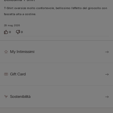
5
su
T-Shirt oversize molto confortevole, bellissimo l’effetto del girocollo con
5
fascetta alta a costine.
28 mag 2026
0
0
My Intimissimi
Gift Card
Sostenibilità