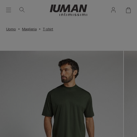
Uomo
Maglieria
T-shirt