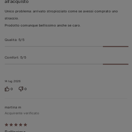
all’acquisto
su
5
Unico problema: arrivato stropicciato come se avessi comprato uno
straccio.
Prodotto comunque bellissimo anche se caro.
Qualità
:
5/5
Comfort
:
5/5
14 lug 2026
0
0
martina m
Acquirente verificato
Valutato