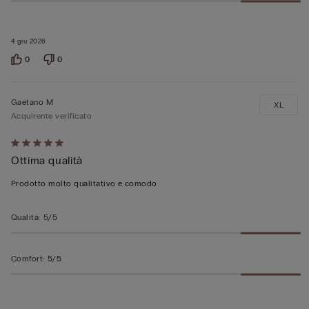
4 giu 2026
0
0
Gaetano M
XL
Acquirente verificato
Valutato
Ottima qualità
5
su
Prodotto molto qualitativo e comodo
5
Qualità
:
5/5
Comfort
:
5/5