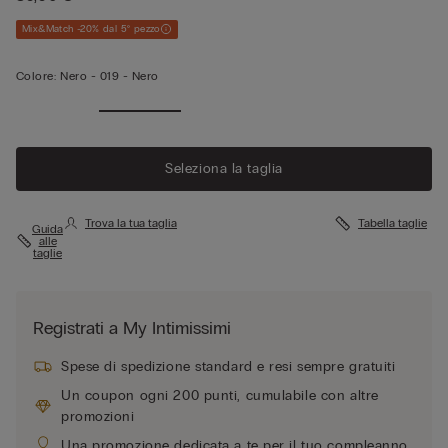
Mix&Match -20% dal 5° pezzo
Colore:
Nero -
019 - Nero
Seleziona la taglia
Trova la tua taglia
Tabella taglie
Guida
alle
taglie
Registrati a My Intimissimi
Spese di spedizione standard e resi sempre gratuiti
Un coupon ogni 200 punti, cumulabile con altre
promozioni
Una promozione dedicata a te per il tuo compleanno