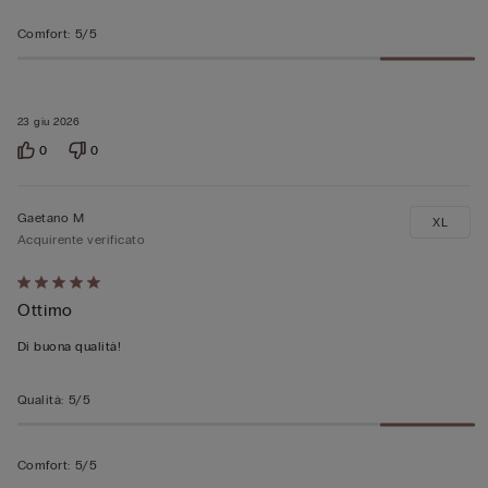
Comfort
:
5/5
23 giu 2026
0
0
Gaetano M
XL
Acquirente verificato
Valutato
Ottimo
5
su
Di buona qualità!
5
Qualità
:
5/5
Comfort
:
5/5