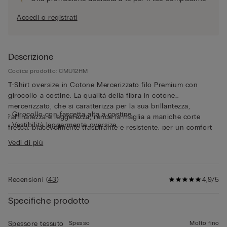
Accedi o registrati
Descrizione
Codice prodotto: CMU12HM
T-Shirt oversize in Cotone Mercerizzato filo Premium con
girocollo a costine. La qualità della fibra in cotone
mercerizzato, che si caratterizza per la sua brillantezza,
• Girocollo con fascetta alta a costine
raffinatezza e leggerezza, rende la maglia a maniche corte
• Vestibilità leggermente oversize
fresca, piacevolmente traspirante e resistente, per un comfort
• Il modello è alto 185 cm e indossa la taglia L
impeccabile a contatto con la pelle. Il tessuto sottile e il fit
Vedi di più
rilassato rendono questa maglia a maniche corte perfetta come
capo esternabile, anche nelle giornate più calde.
Recensioni
(
43
)
4,9/5
Specifiche prodotto
Spesso
Molto fino
Spessore tessuto