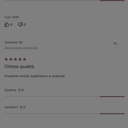
4 giu 2026
0
0
Gaetano M
XL
Acquirente verificato
Valutato
Ottima qualità
5
su
Prodotto molto qualitativo e comodo
5
Qualità
:
5/5
Comfort
:
5/5