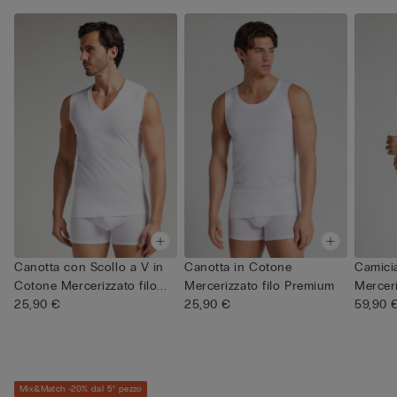
Canotta con Scollo a V in
Canotta in Cotone
Camici
Cotone Mercerizzato filo...
Mercerizzato filo Premium
Mercer
25,90 €
25,90 €
filo P...
59,90 
Mix&Match -20% dal 5° pezzo