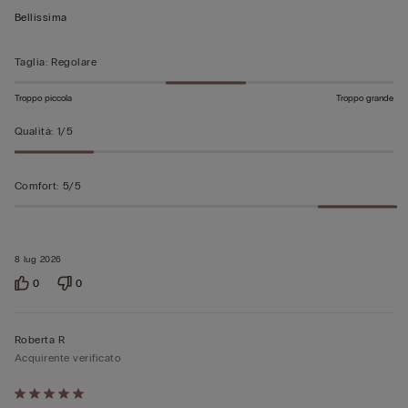
su
Bellissima
5
Taglia
:
Regolare
Troppo piccola
Troppo grande
Qualità
:
1/5
Comfort
:
5/5
8 lug 2026
0
0
Roberta R
Acquirente verificato
Valutato