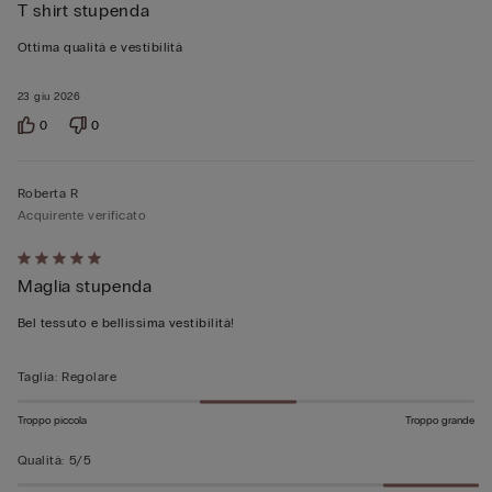
T shirt stupenda
5
su
Ottima qualità e vestibilità
5
23 giu 2026
0
0
Roberta R
Acquirente verificato
Valutato
Maglia stupenda
5
su
Bel tessuto e bellissima vestibilità!
5
Taglia
:
Regolare
Troppo piccola
Troppo grande
Qualità
:
5/5