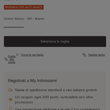
Mix&Match -20% dal 5° pezzo
Colore:
Bianco -
001 - Bianco
Seleziona la taglia
Trova la tua taglia
Tabella taglie
Guida
alle
taglie
Registrati a My Intimissimi
Spese di spedizione standard e resi sempre gratuiti
Un coupon ogni 200 punti, cumulabile con altre
promozioni
Una promozione dedicata a te per il tuo compleanno