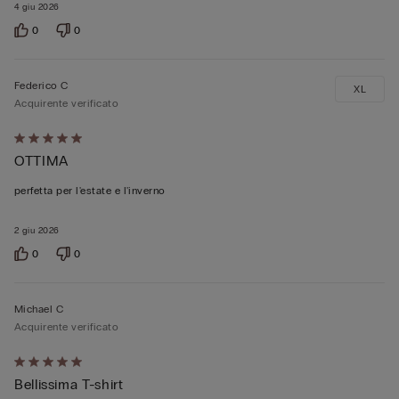
4 giu 2026
0
0
Federico C
XL
Acquirente verificato
Valutato
OTTIMA
5
su
perfetta per l'estate e l'inverno
5
2 giu 2026
0
0
Michael C
Acquirente verificato
Valutato
Bellissima T-shirt
5