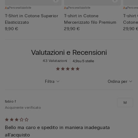
Personalizzabile
Personalizzabile
Persona
T-Shirt in Cotone Superior
T-shirt in Cotone
T-shirt
Elasticizzato
Mercerizzato filo Premium
Coton
9,90 €
29,90 €
29,90 
Valutazioni e Recensioni
43 Valutazioni
4,9
su 5 stelle
Filtra
Ordina per
fabio f
M
Acquirente verificato
Valutato
Bello ma caro e spedito in maniera inadeguata
3
all’acquisto
su