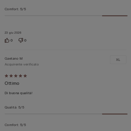
Comfort
:
5/5
23 giu 2026
0
0
Gaetano M
XL
Acquirente verificato
Valutato
Ottimo
5
su
Di buona qualità!
5
Qualità
:
5/5
Comfort
:
5/5