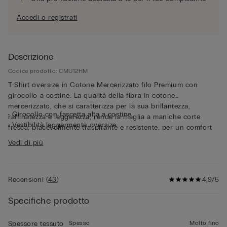
Accedi o registrati
Descrizione
Codice prodotto: CMU12HM
T-Shirt oversize in Cotone Mercerizzato filo Premium con
girocollo a costine. La qualità della fibra in cotone
mercerizzato, che si caratterizza per la sua brillantezza,
• Girocollo con fascetta alta a costine
raffinatezza e leggerezza, rende la maglia a maniche corte
• Vestibilità leggermente oversize
fresca, piacevolmente traspirante e resistente, per un comfort
• Il modello è alto 185 cm e indossa la taglia L
impeccabile a contatto con la pelle. Il tessuto sottile e il fit
Vedi di più
rilassato rendono questa maglia a maniche corte perfetta come
capo esternabile, anche nelle giornate più calde.
Recensioni
(
43
)
4,9/5
Specifiche prodotto
Spesso
Molto fino
Spessore tessuto