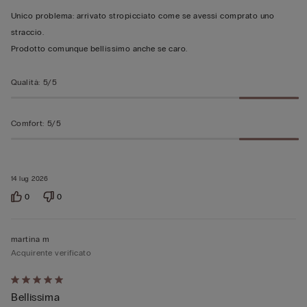
5
Unico problema: arrivato stropicciato come se avessi comprato uno
straccio.
Prodotto comunque bellissimo anche se caro.
Qualità
:
5/5
Comfort
:
5/5
14 lug 2026
0
0
martina m
Acquirente verificato
Valutato
Bellissima
5