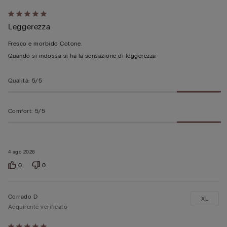
Valutato
Leggerezza
5
su
Fresco e morbido Cotone.
5
Quando si indossa si ha la sensazione di leggerezza
Qualità
:
5/5
Comfort
:
5/5
4 ago 2026
0
0
Corrado D
XL
Acquirente verificato