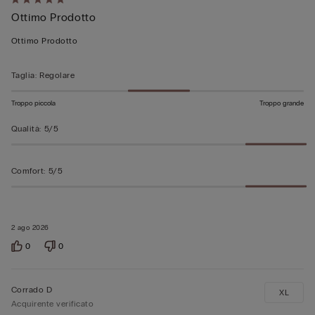
Valutato
Ottimo Prodotto
5
su
Ottimo Prodotto
5
Taglia
:
Regolare
Troppo piccola
Troppo grande
Qualità
:
5/5
Comfort
:
5/5
2 ago 2026
0
0
Corrado D
XL
Acquirente verificato