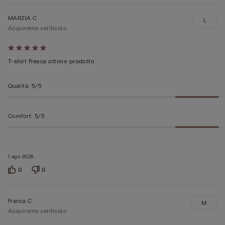
MARZIA C
L
Acquirente verificato
Valutato
5
T-shirt Fresca ottimo prodotto
su
5
Qualità
:
5/5
Comfort
:
5/5
1 ago 2026
0
0
Franca C
M
Acquirente verificato