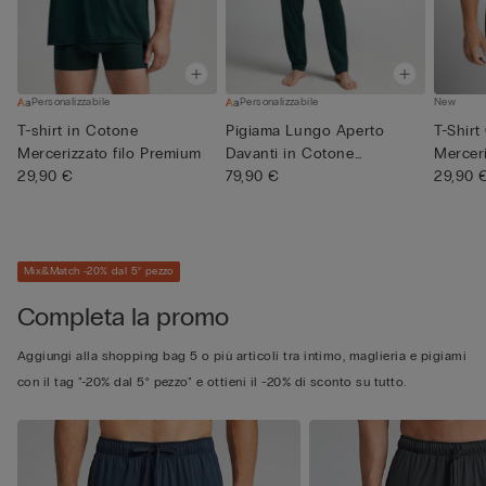
Personalizzabile
Personalizzabile
New
T-shirt in Cotone
Pigiama Lungo Aperto
T-Shir
Mercerizzato filo Premium
Davanti in Cotone
Merceri
29,90 €
Mercerizzat...
79,90 €
29,90 
Mix&Match -20% dal 5° pezzo
Completa la promo
Aggiungi alla shopping bag 5 o più articoli tra intimo, maglieria e pigiami
con il tag "-20% dal 5° pezzo" e ottieni il -20% di sconto su tutto.