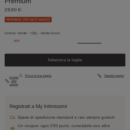
Premium
29,90 €
Mix&Match -20% dal 5° pezzo
Colore:
Verde -
132j - Verde Scuro
-50%
Vedi di
più
Seleziona la taglia
Trova la tua taglia
Tabella taglie
Guida
alle
taglie
Registrati a My Intimissimi
Spese di spedizione standard e resi sempre gratuiti
Un coupon ogni 200 punti, cumulabile con altre