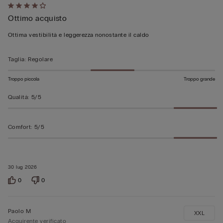
Valutato
Ottimo acquisto
4
su
Ottima vestibilità e leggerezza nonostante il caldo
5
Taglia
:
Regolare
Troppo piccola
Troppo grande
Qualità
:
5/5
Comfort
:
5/5
30 lug 2026
0
0
Paolo M
XXL
Acquirente verificato