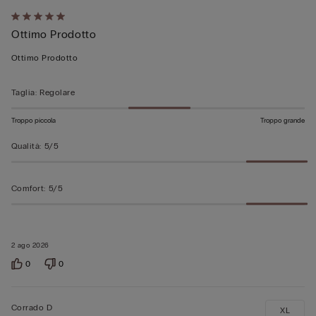
Valutato
Ottimo Prodotto
5
su
Ottimo Prodotto
5
Taglia
:
Regolare
Troppo piccola
Troppo grande
Qualità
:
5/5
Comfort
:
5/5
2 ago 2026
0
0
Corrado D
XL