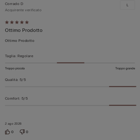
Corrado D
L
Acquirente verificato
Valutato
Ottimo Prodotto
5
su
Ottimo Prodotto
5
Taglia
:
Regolare
Troppo piccola
Troppo grande
Qualità
:
5/5
Comfort
:
5/5
2 ago 2026
0
0