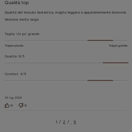
Qualità top
5
su
Qualità del tessuto fantastica, maglia leggera e apparentemente durevole.
5
Vestono molto largo
Taglia
:
Un po' grande
Troppo piccola
Troppo grande
Qualità
:
5/5
Comfort
:
4/5
30 lug 2026
0
0
1
2
9
…