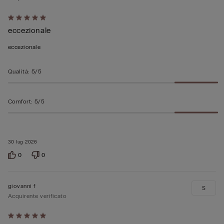
Valutato
eccezionale
5
su
eccezionale
5
Qualità
:
5/5
Comfort
:
5/5
30 lug 2026
0
0
giovanni f
S
Acquirente verificato
Valutato