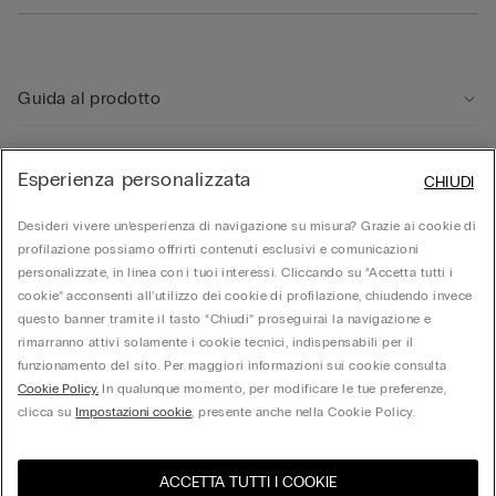
Guida al prodotto
Servizio clienti
Esperienza personalizzata
CHIUDI
Desideri vivere un’esperienza di navigazione su misura? Grazie ai cookie di
Area Legale
profilazione possiamo offrirti contenuti esclusivi e comunicazioni
personalizzate, in linea con i tuoi interessi. Cliccando su “Accetta tutti i
cookie” acconsenti all’utilizzo dei cookie di profilazione, chiudendo invece
Corporate
questo banner tramite il tasto “Chiudi” proseguirai la navigazione e
rimarranno attivi solamente i cookie tecnici, indispensabili per il
funzionamento del sito. Per maggiori informazioni sui cookie consulta
© Calzedonia S.p.A | P.iva 02253210237 | Sede Legale: Malcesine (VR), Via Portici
Cookie Policy.
In qualunque momento, per modificare le tue preferenze,
Umberto Primo n. 5/3 | Cod. Fisc. e n.iscr. al Reg. Imprese di Verona: 01037050422 |
REA: VR – 205310 | Capitale sociale: Euro 212.000.000,00 | Società soggetta a
clicca su
Impostazioni cookie
, presente anche nella Cookie Policy.
direzione e coordinamento di Oniverse Holding S.p.A.
ACCETTA TUTTI I COOKIE
Seleziona la taglia