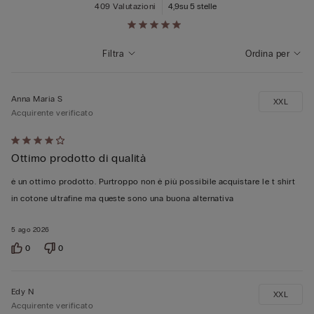
409 Valutazioni
4,9
su 5 stelle
Filtra
Ordina per
Anna Maria S
XXL
Acquirente verificato
Valutato
Ottimo prodotto di qualità
4
su
è un ottimo prodotto. Purtroppo non è più possibile acquistare le t shirt
5
in cotone ultrafine ma queste sono una buona alternativa
5 ago 2026
0
0
Edy N
XXL
Acquirente verificato