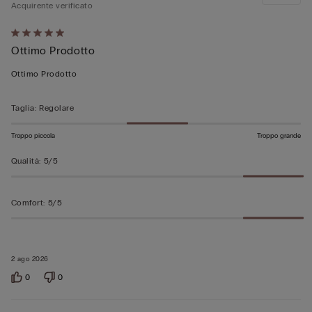
Acquirente verificato
Valutato
Ottimo Prodotto
5
su
Ottimo Prodotto
5
Taglia
:
Regolare
Troppo piccola
Troppo grande
Qualità
:
5/5
Comfort
:
5/5
2 ago 2026
0
0