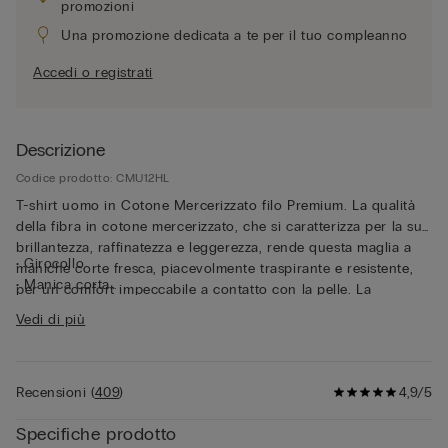
promozioni
Una promozione dedicata a te per il tuo compleanno
Accedi o registrati
Descrizione
Codice prodotto: CMU12HL
T-shirt uomo in Cotone Mercerizzato filo Premium. La qualità
della fibra in cotone mercerizzato, che si caratterizza per la sua
brillantezza, raffinatezza e leggerezza, rende questa maglia a
• Girocollo
maniche corte fresca, piacevolmente traspirante e resistente,
• Manica corta
per un comfort impeccabile a contatto con la pelle. La
• Vestibilità regular
vestibilità regular accompagna il corpo con naturalezza.
Vedi di più
• 100% cotone
Pensata per chi ricerca qualità e funzionalità, questa t-shirt in
• Il modello è alto 185 cm e indossa la taglia L
leggero cotone mercerizzato unisce raffinatezza e praticità,
risultando ideale sia come t-shirt per un look casual senza
Recensioni
(
409
)
4,9/5
rinunciare ad eleganza e stile, sia sotto ad una giacca per un
look curato e confortevole.
Specifiche prodotto