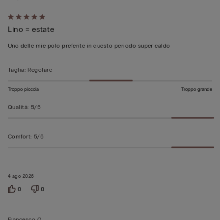
Valutato
Lino = estate
5
su
Uno delle mie polo preferite in questo periodo super caldo
5
Taglia
:
Regolare
Troppo piccola
Troppo grande
Qualità
:
5/5
Comfort
:
5/5
4 ago 2026
0
0
Francesco G