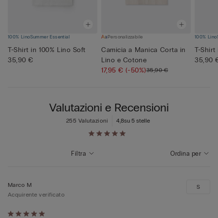
100% Lino
Summer Essential
Personalizzabile
100% Lino
T-Shirt in 100% Lino Soft
Camicia a Manica Corta in
T-Shirt
35,90 €
Lino e Cotone
35,90 
17,95 €
(-50%)
35,90 €
Valutazioni e Recensioni
255 Valutazioni
4,8
su 5 stelle
Filtra
Ordina per
Marco M
S
Acquirente verificato
Valutato