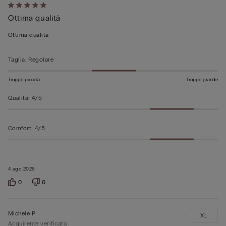
Valutato
Ottima qualità
5
su
Ottima qualità
5
Taglia
:
Regolare
Troppo piccola
Troppo grande
Qualità
:
4/5
Comfort
:
4/5
4 ago 2026
0
0
Michele P
XL
Acquirente verificato