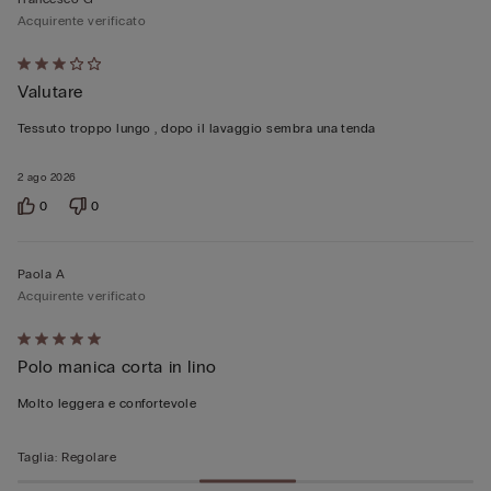
Acquirente verificato
Valutato
Valutare
3
su
Tessuto troppo lungo , dopo il lavaggio sembra una tenda
5
2 ago 2026
0
0
Paola A
Acquirente verificato
Valutato
Polo manica corta in lino
5
su
Molto leggera e confortevole
5
Taglia
:
Regolare