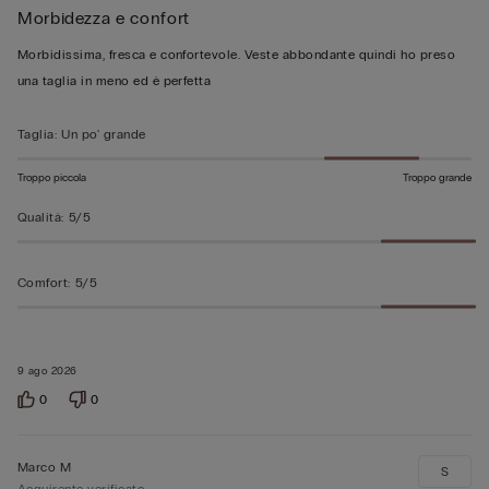
Morbidezza e confort
5
su
Morbidissima, fresca e confortevole. Veste abbondante quindi ho preso
5
una taglia in meno ed è perfetta
Taglia
:
Un po' grande
Troppo piccola
Troppo grande
Qualità
:
5/5
Comfort
:
5/5
9 ago 2026
0
0
Marco M
S
Acquirente verificato