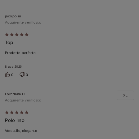
jacopo m
Acquirente verificato
Valutato
Top
5
su
Prodotto perfetto
5
8 ago 2026
0
0
Loredana C
XL
Acquirente verificato
Valutato
Polo lino
5
su
Versatile, elegante
5