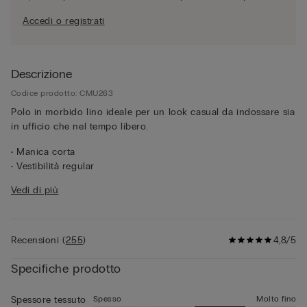
Accedi o registrati
Descrizione
Codice prodotto: CMU263
Polo in morbido lino ideale per un look casual da indossare sia
in ufficio che nel tempo libero.
• Manica corta
• Vestibilità regular
• Il modello è alto 185 cm e indossa la taglia L.
Vedi di più
Info per il cliente:
Il prodotto acquistato potrebbe avere il
nuovo logo IUMAN Intimissimi Uomo ma mantiene le stesse
caratteristiche di tessuto, vestibilità e rifiniture di quello
presentato in questa pagina.
Recensioni
(
255
)
4,8/5
Specifiche prodotto
Spesso
Molto fino
Spessore tessuto