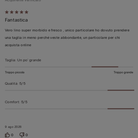
Valutato
Fantastica
5
su
Vero lino super morbido e fresco , unico particolare ho dovuto prendere
5
una taglia in meno perché veste abbondante, un particolare per chi
acquista online
Taglia
:
Un po' grande
Troppo piccola
Troppo grande
Qualità
:
5/5
Comfort
:
5/5
9 ago 2026
0
0