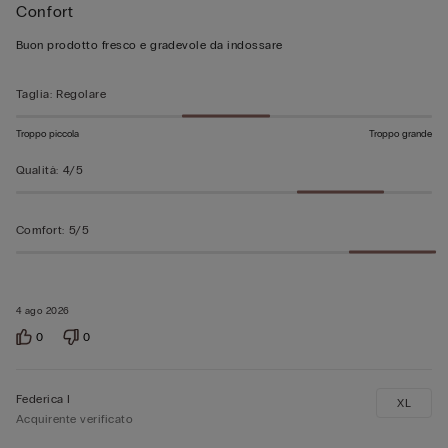
Confort
4
su
Buon prodotto fresco e gradevole da indossare
5
Taglia
:
Regolare
Troppo piccola
Troppo grande
Qualità
:
4/5
Comfort
:
5/5
4 ago 2026
0
0
Federica I
XL
Acquirente verificato