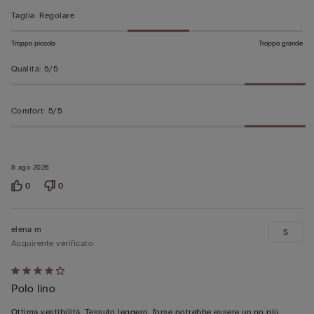
Taglia
:
Regolare
Troppo piccola
Troppo grande
Qualità
:
5/5
Comfort
:
5/5
8 ago 2026
0
0
elena m
S
Acquirente verificato
Valutato
Polo lino
4
su
Ottima vestibilità. Tessuto leggero, forse potrebbe essere un po più