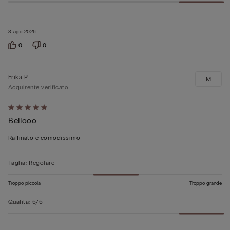
3 ago 2026
0
0
Erika P
M
Acquirente verificato
Valutato
Bellooo
5
su
Raffinato e comodissimo
5
Taglia
:
Regolare
Troppo piccola
Troppo grande
Qualità
:
5/5