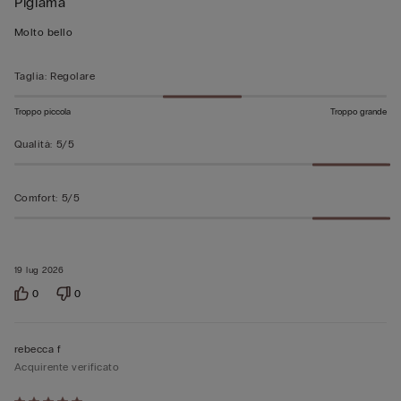
Pigiama
5
su
Molto bello
5
Taglia
:
Regolare
Troppo piccola
Troppo grande
Qualità
:
5/5
Comfort
:
5/5
19 lug 2026
0
0
rebecca f
Acquirente verificato