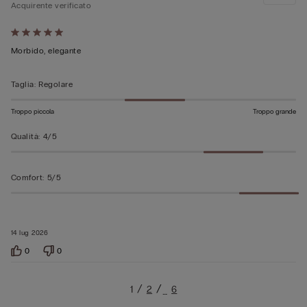
Acquirente verificato
Valutato
5
Morbido, elegante
su
5
Taglia
:
Regolare
Troppo piccola
Troppo grande
Qualità
:
4/5
Comfort
:
5/5
14 lug 2026
0
0
1
2
6
…