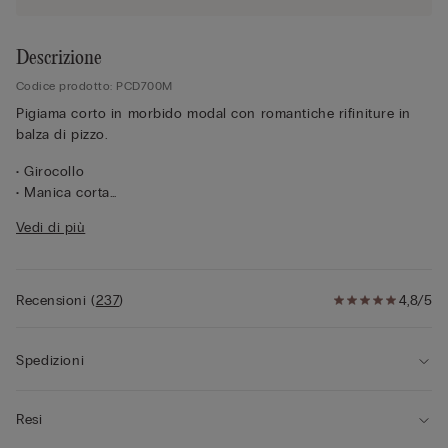
Descrizione
Codice prodotto: PCD700M
Pigiama corto in morbido modal con romantiche rifiniture in
balza di pizzo.
• Girocollo
• Manica corta
• Pantaloncino corto
Vedi di più
• Vestibilità regular
• La modella è alta 175 cm e indossa la taglia S
Recensioni
(
237
)
4,8/5
Spedizioni
Resi