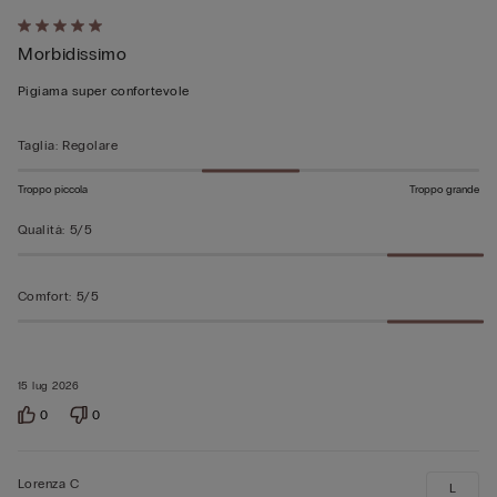
Valutato
Morbidissimo
5
su
Pigiama super confortevole
5
Taglia
:
Regolare
Troppo piccola
Troppo grande
Qualità
:
5/5
Comfort
:
5/5
15 lug 2026
0
0
Lorenza C
L