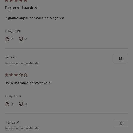
Valutato
Pigiami favolosi
5
su
Pigiama super comodo ed elegante
5
17 lug 2026
0
0
rosa s
M
Acquirente verificato
Valutato
3
Bello morbido confortevole
su
15 lug 2026
5
0
0
Franca M
S
Acquirente verificato