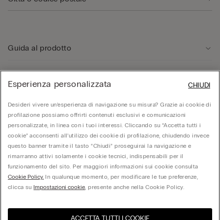
Guida al prodotto
Servizio clienti
Esperienza personalizzata
CHIUDI
Desideri vivere un’esperienza di navigazione su misura? Grazie ai cookie di
Area Legale
profilazione possiamo offrirti contenuti esclusivi e comunicazioni
personalizzate, in linea con i tuoi interessi. Cliccando su “Accetta tutti i
cookie” acconsenti all’utilizzo dei cookie di profilazione, chiudendo invece
Corporate
questo banner tramite il tasto “Chiudi” proseguirai la navigazione e
rimarranno attivi solamente i cookie tecnici, indispensabili per il
funzionamento del sito. Per maggiori informazioni sui cookie consulta
© Calzedonia S.p.A | P.iva 02253210237 | Sede Legale: Malcesine (VR), Via Portici
Cookie Policy.
In qualunque momento, per modificare le tue preferenze,
Umberto Primo n. 5/3 | Cod. Fisc. e n.iscr. al Reg. Imprese di Verona: 01037050422 |
REA: VR – 205310 | Capitale sociale: Euro 212.000.000,00 | Società soggetta a
clicca su
Impostazioni cookie
, presente anche nella Cookie Policy.
direzione e coordinamento di Oniverse Holding S.p.A.
ACCETTA TUTTI I COOKIE