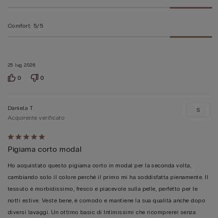
Comfort
:
5/5
25 lug 2026
0
0
Daniela T
S
Acquirente verificato
Valutato
Pigiama corto modal
5
su
Ho acquistato questo pigiama corto in modal per la seconda volta,
5
cambiando solo il colore perché il primo mi ha soddisfatta pienamente. Il
tessuto è morbidissimo, fresco e piacevole sulla pelle, perfetto per le
notti estive. Veste bene, è comodo e mantiene la sua qualità anche dopo
diversi lavaggi. Un ottimo basic di Intimissimi che ricomprerei senza