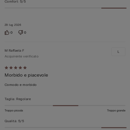
Comfort
:
5/5
29 lug 2026
0
0
M Raffaela F
L
Acquirente verificato
Valutato
Morbido e piacevole
5
su
Comodo e morbido
5
Taglia
:
Regolare
Troppo piccola
Troppo grande
Qualità
:
5/5