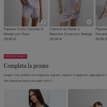
Pigiama Corto Canotta in
Camicia da Notte a
Pigiam
Modal con Pizzo
Maniche Corte con Dettagli
Davant
39,90 €
in P...
35,90 €
59,90 
PRENDI 4 PAGHI 3
Completa la promo
Scegli i tuoi preferiti tra maglieria, pigiami, lingerie e reggiseni, aggiungine 4
alla shopping bag e ne paghi solo 3