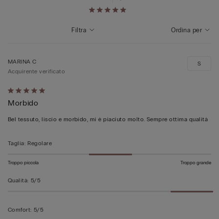
Filtra
Ordina per
MARINA C
S
Acquirente verificato
Valutato
Morbido
5
su
Bel tessuto, liscio e morbido, mi è piaciuto molto. Sempre ottima qualità
5
Taglia
:
Regolare
Troppo piccola
Troppo grande
Qualità
:
5/5
Comfort
:
5/5