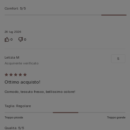
Comfort
:
5/5
26 lug 2026
0
0
Letizia M
S
Acquirente verificato
Valutato
Ottimo acquisto!
5
su
Comodo, tessuto fresco, bellissimo colore!
5
Taglia
:
Regolare
Troppo piccola
Troppo grande
Qualità
:
5/5