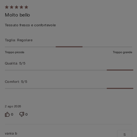
Valutato
Molto bello
5
su
Tessuto fresco e confortevole
5
Taglia
:
Regolare
Troppo piccola
Troppo grande
Qualità
:
5/5
Comfort
:
5/5
2 ago 2026
0
0
vania b
S