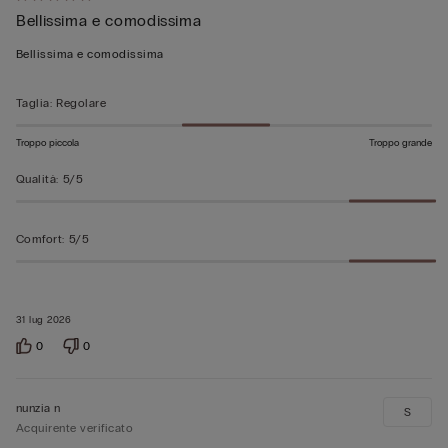
Bellissima e comodissima
5
su
Bellissima e comodissima
5
Taglia
:
Regolare
Troppo piccola
Troppo grande
Qualità
:
5/5
Comfort
:
5/5
31 lug 2026
0
0
nunzia n
S
Acquirente verificato