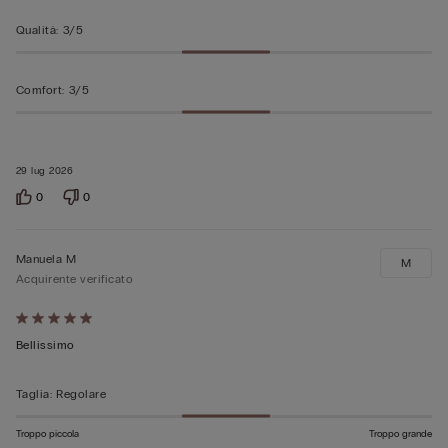
Qualità
:
3/5
Comfort
:
3/5
29 lug 2026
0
0
Manuela M
M
Acquirente verificato
Valutato
5
Bellissimo
su
5
Taglia
:
Regolare
Troppo piccola
Troppo grande