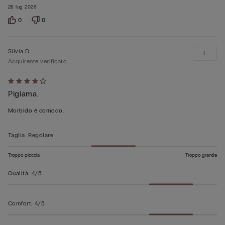
26 lug 2026
0
0
Silvia D
L
Acquirente verificato
Valutato
Pigiama.
4
su
Morbido è comodo.
5
Taglia
:
Regolare
Troppo piccola
Troppo grande
Qualità
:
4/5
Comfort
:
4/5