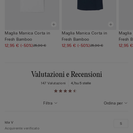
Maglia Manica Corta in
Maglia Manica Corta in
Maglia
Fresh Bamboo
Fresh Bamboo
Fresh 
12,95 €
(-50%)
12,95 €
(-50%)
12,95 
25,90 €
25,90 €
Valutazioni e Recensioni
147 Valutazioni
4,7
su 5 stelle
Filtra
Ordina per
Ida V
S
Acquirente verificato