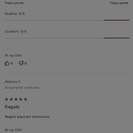
Troppo piccola
Troppo grande
Qualità
:
5/5
Comfort
:
5/5
26 lug 2026
0
0
Alessia C
Acquirente verificato
Valutato
Regalo
5
su
Regalo piaciuto tantissimo
5
26 lug 2026