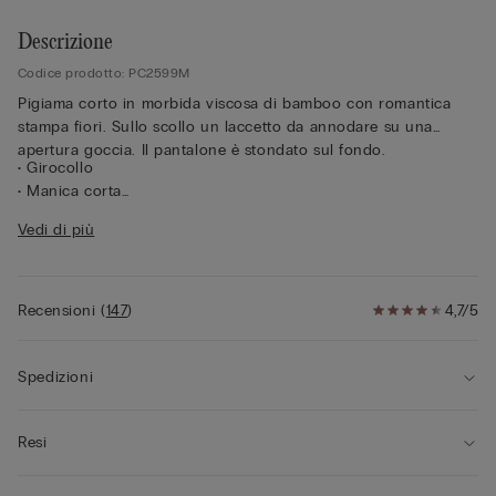
Descrizione
Codice prodotto: PC2599M
Pigiama corto in morbida viscosa di bamboo con romantica
stampa fiori. Sullo scollo un laccetto da annodare su una
apertura goccia. Il pantalone è stondato sul fondo.
• Girocollo
• Manica corta
• Vestibilità morbida
Vedi di più
• La modella è alta 175 cm e indossa la taglia S
Recensioni
(
147
)
4,7/5
Spedizioni
Resi