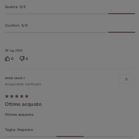
Qualità
:
5/5
Comfort
:
5/5
28 lug 2026
0
0
anna laura r
S
Acquirente verificato
Valutato
Ottimo acquisto
5
su
Ottimo acquisto
5
Taglia
:
Regolare