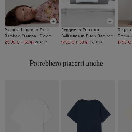
Pigiama Lungo in Fresh
Reggiseno Push-up
Reggis
Bamboo Stampa I Bloom
Bellissima in Fresh Bamboo
Emma i
29,95 €
(-50%)
I Blo...
17,95 €
(-50%)
Bloom..
17,95 
59,90 €
35,90 €
Potrebbero piacerti anche