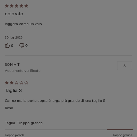
Valutato
colorato
5
su
leggero come un velo
5
30 lug 2026
0
0
SONIA T
S
Acquirente verificato
Valutato
Taglia S
2
su
Carino ma la parte sopra è larga più grande di una taglia S
5
Reso
Taglia
:
Troppo grande
Troppo piccola
Troppo grande