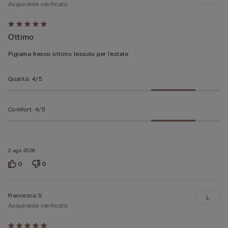
Acquirente verificato
Valutato
Ottimo
5
su
Pigiama fresco ottimo tessuto per l’estate
5
Qualità
:
4/5
Comfort
:
4/5
2 ago 2026
0
0
Francesca S
L
Acquirente verificato
Valutato