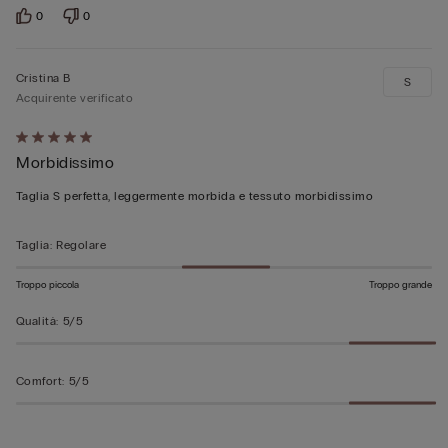
0
0
Cristina B
S
Acquirente verificato
Valutato
Morbidissimo
5
su
Taglia S perfetta, leggermente morbida e tessuto morbidissimo
5
Taglia
:
Regolare
Troppo piccola
Troppo grande
Qualità
:
5/5
Comfort
:
5/5