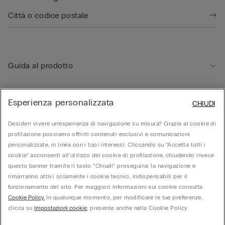
Guida al prodotto
Servizio clienti
Esperienza personalizzata
CHIUDI
Desideri vivere un’esperienza di navigazione su misura? Grazie ai cookie di
Area Legale
profilazione possiamo offrirti contenuti esclusivi e comunicazioni
personalizzate, in linea con i tuoi interessi. Cliccando su “Accetta tutti i
cookie” acconsenti all’utilizzo dei cookie di profilazione, chiudendo invece
Corporate
questo banner tramite il tasto “Chiudi” proseguirai la navigazione e
rimarranno attivi solamente i cookie tecnici, indispensabili per il
funzionamento del sito. Per maggiori informazioni sui cookie consulta
© Calzedonia S.p.A | P.iva 02253210237 | Sede Legale: Malcesine (VR), Via Portici
Cookie Policy.
In qualunque momento, per modificare le tue preferenze,
Umberto Primo n. 5/3 | Cod. Fisc. e n.iscr. al Reg. Imprese di Verona: 01037050422 |
REA: VR – 205310 | Capitale sociale: Euro 212.000.000,00 | Società soggetta a
clicca su
Impostazioni cookie
, presente anche nella Cookie Policy.
direzione e coordinamento di Oniverse Holding S.p.A.