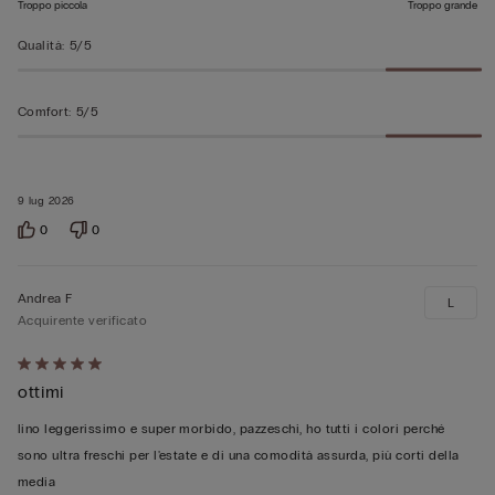
Troppo piccola
Troppo grande
Qualità
:
5/5
Comfort
:
5/5
9 lug 2026
0
0
Andrea F
L
Acquirente verificato
Valutato
ottimi
5
su
lino leggerissimo e super morbido, pazzeschi, ho tutti i colori perché
5
sono ultra freschi per l'estate e di una comodità assurda, più corti della
media