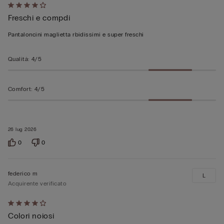
Valutato
Freschi e compdi
4
su
Pantaloncini maglietta rbidissimi e super freschi
5
Qualità
:
4/5
Comfort
:
4/5
26 lug 2026
0
0
federico m
L
Acquirente verificato
Valutato
Colori noiosi
4