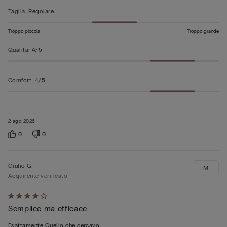
Taglia
:
Regolare
Troppo piccola
Troppo grande
Qualità
:
4/5
Comfort
:
4/5
2 ago 2026
0
0
Giulio G
M
Acquirente verificato
Valutato
Semplice ma efficace
4
su
Esattamente Quello che cercavo