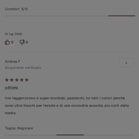
Comfort
:
5/5
13 lug 2026
0
0
Andrea F
L
Acquirente verificato
Valutato
ottimi
5
su
lino leggerissimo e super morbido, pazzeschi, ho tutti i colori perché
5
sono ultra freschi per l'estate e di una comodità assurda, più corti della
media
Taglia
:
Regolare