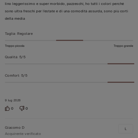
su
lino leggerissimo e super morbido, pazzeschi, ho tutti i colori perché
5
sono ultra freschi per l'estate e di una comodità assurda, sono più corti
della media
Taglia
:
Regolare
Troppo piccola
Troppo grande
Qualità
:
5/5
Comfort
:
5/5
9 lug 2026
0
0
Giacomo D
L
Acquirente verificato