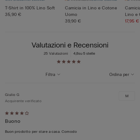
T-Shirt in 100% Lino Soft
Camicia in Lino e Cotone
Camici
35,90 €
Uomo
Lino e
39,90 €
17,95 
Valutazioni e Recensioni
25 Valutazioni
4,8
su 5 stelle
Filtra
Ordina per
Giulio G
M
Acquirente verificato
Valutato
Buono
4
su
Buon prodotto per stare a casa. Comodo
5