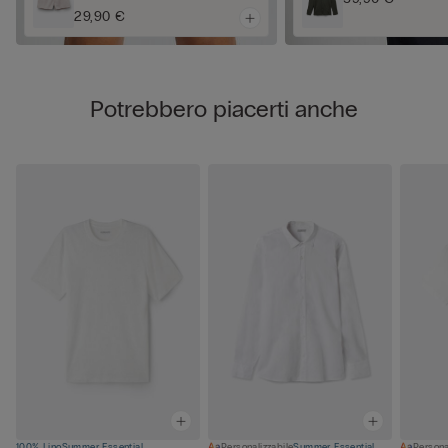
29,90 €
Potrebbero piacerti anche
100% Lino
Summer Essential
Personalizzabile
Summer Essential
Persona