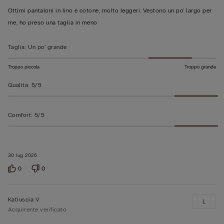
su
Ottimi pantaloni in lino e cotone, molto leggeri. Vestono un po' largo per
5
me, ho preso una taglia in meno
Taglia
:
Un po' grande
Troppo piccola
Troppo grande
Qualità
:
5/5
Comfort
:
5/5
30 lug 2026
0
0
Katiuscia V
L
Acquirente verificato