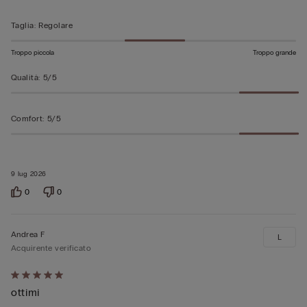
Taglia
:
Regolare
Troppo piccola
Troppo grande
Qualità
:
5/5
Comfort
:
5/5
9 lug 2026
0
0
Andrea F
L
Acquirente verificato
Valutato
ottimi
5