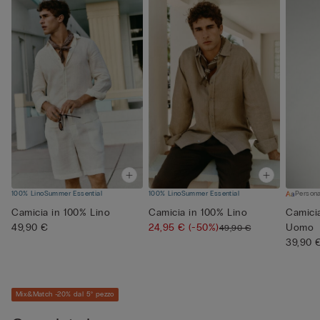
100% Lino
Summer Essential
100% Lino
Summer Essential
Persona
Camicia in 100% Lino
Camicia in 100% Lino
Camici
49,90 €
24,95 €
(-50%)
Uomo
49,90 €
39,90 
Mix&Match -20% dal 5° pezzo