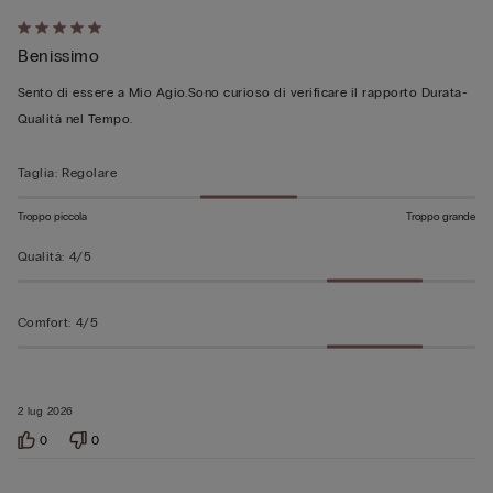
Valutato
Benissimo
5
su
Sento di essere a Mio Agio.Sono curioso di verificare il rapporto Durata-
5
Qualità nel Tempo.
Taglia
:
Regolare
Troppo piccola
Troppo grande
Qualità
:
4/5
Comfort
:
4/5
2 lug 2026
0
0