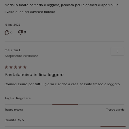
su
Modello molto comodo e leggero, peccato per le opzioni disponibili a
5
livello di colori davvero noiose
15 lug 2026
0
0
maurizia L
L
Acquirente verificato
Valutato
Pantaloncino in lino leggero
5
su
Comodissimo per tutti i giorni e anche a casa, tessuto fresco e leggero
5
Taglia
:
Regolare
Troppo piccola
Troppo grande
Qualità
:
5/5