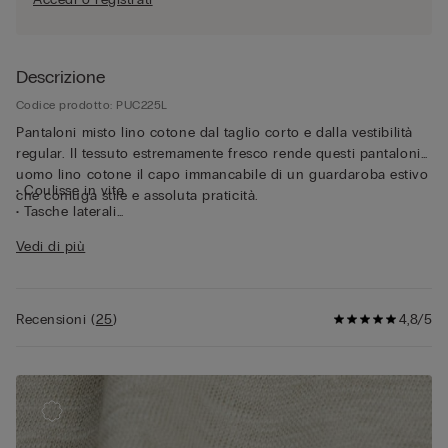
Descrizione
Codice prodotto: PUC225L
Pantaloni misto lino cotone dal taglio corto e dalla vestibilità
regular. Il tessuto estremamente fresco rende questi pantaloni
uomo lino cotone il capo immancabile di un guardaroba estivo
• Coulisse in vita
che coniuga stile e assoluta praticità.
• Tasche laterali
• Vestibilità regular
Vedi di più
• Il modello è alto 185 cm e indossa la taglia L
Recensioni
(
25
)
4,8/5